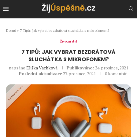
Domů
»
7 Tipů: Jak vybrat bezdrátová sluchátka s mikrofonem?
Životní styl
7 TIPŮ: JAK VYBRAT BEZDRÁTOVÁ
SLUCHÁTKA S MIKROFONEM?
napsáno
Eliška Vachková
Publikováno:
24. prosince, 2021
Poslední aktualizace
27. prosince, 2021
0 komentář