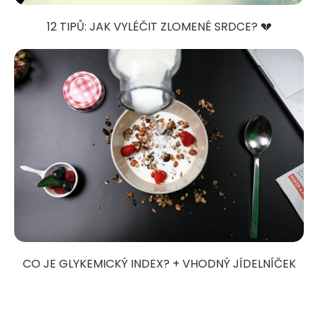
12 TIPŮ: JAK VYLÉČIT ZLOMENÉ SRDCE? 💔
CO JE GLYKEMICKÝ INDEX? + VHODNÝ JÍDELNÍČEK