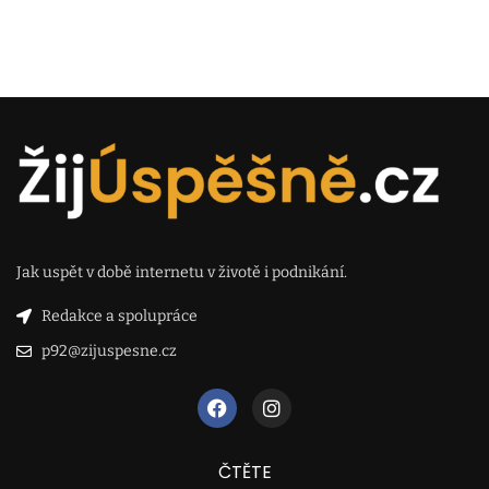
Jak uspět v době internetu v životě i podnikání.
Redakce a spolupráce
p92@zijuspesne.cz
ČTĚTE