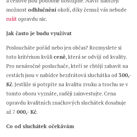
a cenově jsou podobně dostupné. Navíc nabízejí
možnost
odhlučnění
okolí, díky čemuž vás nebude
rušit
opravdu nic.
Jak často je budu využívat
Posloucháte pořád nebo jen občas? Rozmyslete si
toto kritérium kvůli
ceně
, která se odvíjí od kvality.
Pro nenáročné posluchače, kteří se chtějí zabavit na
cestách jsou v nabídce bezdrátová sluchátka od
300,-
Kč
. Jestliže si potrpíte na kvalitu zvuku a trochu se v
tomto oboru vyznáte, raději zainvestujte. Cena
opravdu kvalitních značkových sluchátek dosahuje
až 7
000,- Kč
.
Co od sluchátek očekávám