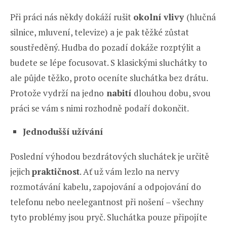
Při práci nás někdy dokáží rušit
okolní vlivy
(hlučná
silnice, mluvení, televize) a je pak těžké zůstat
soustředěný. Hudba do pozadí dokáže rozptýlit a
budete se lépe focusovat. S klasickými sluchátky to
ale půjde těžko, proto oceníte sluchátka bez drátu.
Protože vydrží na jedno
nabití
dlouhou dobu, svou
práci se vám s nimi rozhodně podaří dokončit.
Jednodušší užívání
Poslední výhodou bezdrátových sluchátek je určitě
jejich
praktičnost
. Ať už vám lezlo na nervy
rozmotávání kabelu, zapojování a odpojování do
telefonu nebo neelegantnost při nošení – všechny
tyto problémy jsou pryč. Sluchátka pouze připojíte