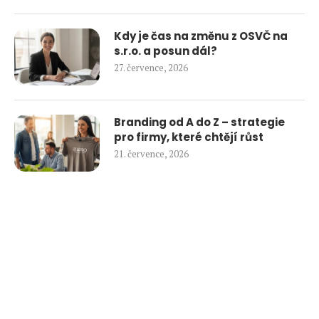
Kdy je čas na změnu z OSVČ na
s.r.o. a posun dál?
27. července, 2026
Branding od A do Z – strategie
pro firmy, které chtějí růst
21. července, 2026