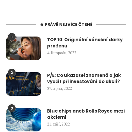
🔥 PRÁVĚ NEJVÍCE ČTENÉ
1
TOP 10: Originální vánoční dárky
pro ženu
4. listopadu, 2022
2
P/E: Co ukazatel znamená a jak
využít při investování do akcií?
27. srpna, 2022
3
Blue chips aneb Rolls Royce mezi
akciemi
21. září, 2022