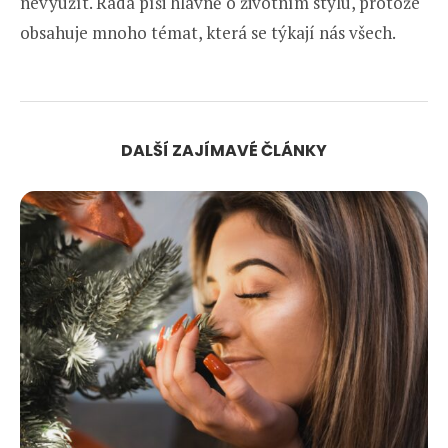
nevyužít. Ráda píši hlavně o životním stylu, protože
obsahuje mnoho témat, která se týkají nás všech.
DALŠÍ ZAJÍMAVÉ ČLÁNKY