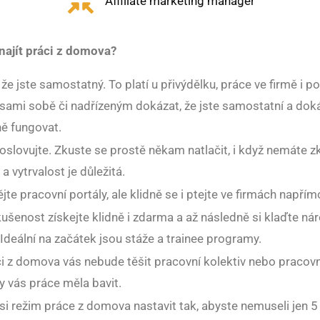
Affiliate marketing manager
najít práci z domova?
 že jste samostatný. To platí u přivýdělku, práce ve firmě i po
sami sobě či nadřízeným dokázat, že jste samostatní a dok
ě fungovat.
 oslovujte. Zkuste se prostě někam natlačit, i když nemáte z
a vytrvalost je důležitá.
jte pracovní portály, ale klidně se i ptejte ve firmách napřím
kušenost získejte klidně i zdarma a až následně si klaďte ná
 Ideální na začátek jsou stáže a trainee programy.
ci z domova vás nebude těšit pracovní kolektiv nebo pracovn
y vás práce měla bavit.
si režim práce z domova nastavit tak, abyste nemuseli jen 5