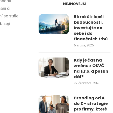
ohodlí
NEJNOVĚJŠÍ
ání či
í se stále
5 kroků k lepší
budoucnosti.
ízejí
Investujte do
sebe i do
finančních trhů
6. srpna, 2026
Kdy je čas na
změnu z OSVČ
na s.r.o. a posun
dál?
27. července, 2026
Branding od A
do Z – strategie
pro firmy, které