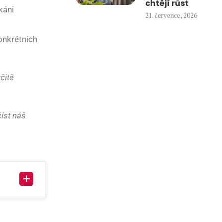
chtějí růst
káni
21. července, 2026
onkrétních
čitě
číst náš