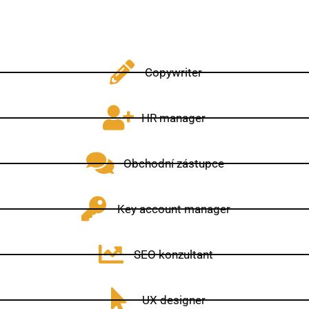
Copywriter
HR manager
Obchodní zástupce
Key account manager
SEO konzultant
UX designer