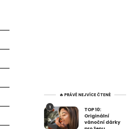
🔥 PRÁVĚ NEJVÍCE ČTENÉ
1
TOP 10:
Originální
vánoční dárky
pro ženu