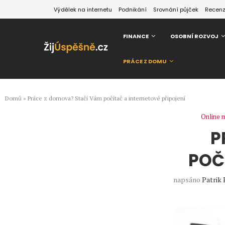
Výdělek na internetu
Podnikání
Srovnání půjček
Recen
FINANCE
OSOBNÍ ROZVOJ
PRÁCE Z DOMU
Domů
»
Práce z domova? Stačí Vám počítač a internetové připojení
Online 
P
POČ
napsáno
Patrik 