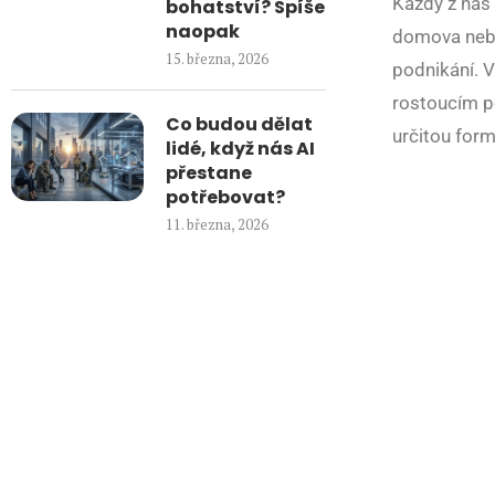
Každý z nás 
bohatství? Spíše
naopak
domova nebol
15. března, 2026
podnikání. V
rostoucím po
Co budou dělat
určitou form
lidé, když nás AI
přestane
potřebovat?
11. března, 2026