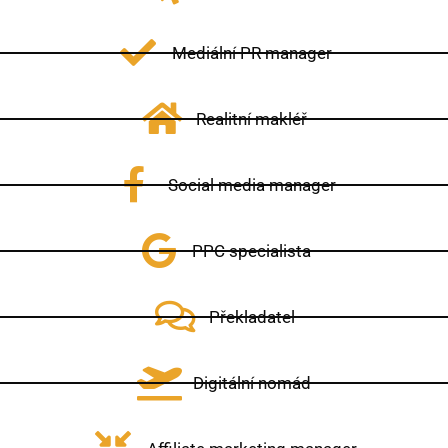
Mediální PR manager
Realitní makléř
Social media manager
PPC specialista
Překladatel
Digitální nomád