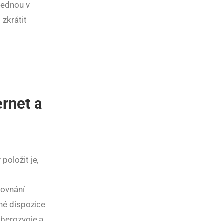
jednou v
 zkrátit
rnet a
položit je,
rovnání
iné dispozice
eberozvoje a