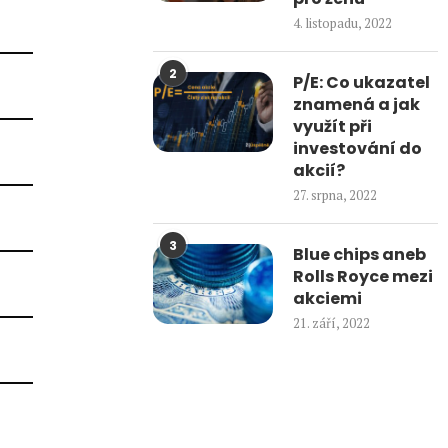
4. listopadu, 2022
2
P/E: Co ukazatel
znamená a jak
využít při
investování do
akcií?
27. srpna, 2022
3
Blue chips aneb
Rolls Royce mezi
akciemi
21. září, 2022