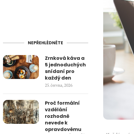
NEPŘEHLÉDNĚTE
Zrnková káva a
5 jednoduchých
snídaní pro
každý den
25. června, 2026
Proč formální
vzdělání
rozhodně
nevede k
opravdovému