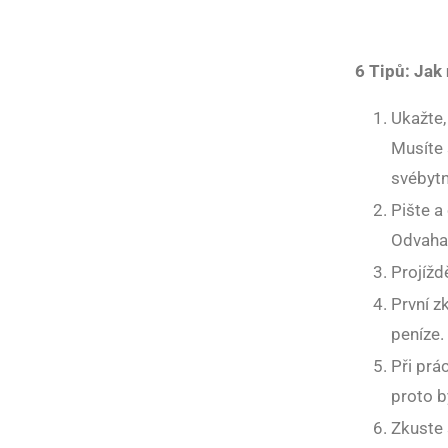
6 Tipů: Jak 
Ukažte,
Musíte 
svébytn
Pište a
Odvaha 
Projíždě
První z
peníze.
Při prá
proto b
Zkuste 