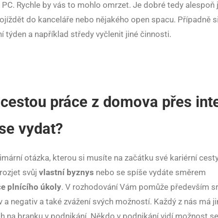
PC. Rychle by vás to mohlo omrzet. Je dobré tedy alespoň 
ojíždět do kanceláře nebo nějakého open spacu. Případně si
í týden a například středy vyčlenit jiné činnosti.
cestou práce z domova přes inte
se vydat?
mární otázka, kterou si musíte na začátku své kariérní cesty 
rozjet svůj
vlastní byznys
nebo se spíše vydáte směrem
 plnícího úkoly
. V rozhodování Vám pomůže především s
v a negativ a také zvážení svých možností. Každý z nás má j
tah na branku v podnikání. Někdo v podnikání vidí možnost s