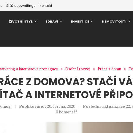
ze
Stáž copywritingu
Kontakt
ŽIVOTNÍ STYL
ZDRAVÍ
INVESTICE
NEMOVITOSTI
marketing a internetová propagace
Osobní rozvoj
Práce z domu
To
RÁCE Z DOMOVA? STAČÍ V
ÍTAČ A INTERNETOVÉ PŘIPO
Pilous
Publikováno:
20. června, 2020
Poslední aktualizace
22.
0 komentář