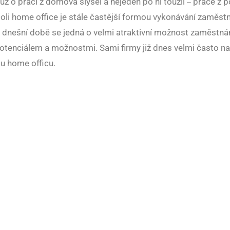
už o práci z domova slyšel a nejeden po ní toužil
práce z p
–
i home office je stále častější formou vykonávání zaměstn
 dnešní době se jedná o velmi atraktivní možnost zaměstnán
tenciálem a možnostmi. Sami firmy již dnes velmi často nab
u home officu.