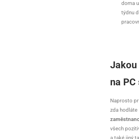
doma u 
týdnu d
pracovn
Jakou 
na PC 
Naprosto pri
zda hodláte 
zaměstnance
všech poziti
a také jiný 