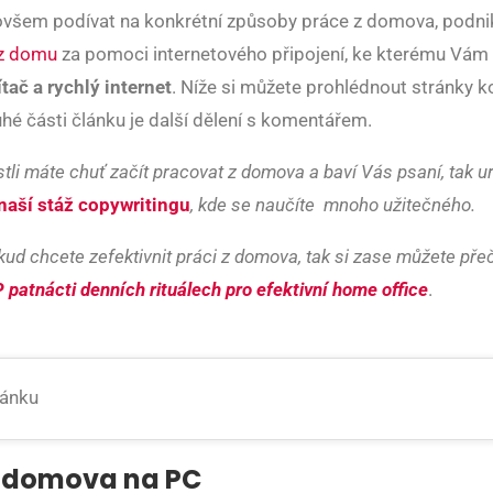
všem podívat na konkrétní způsoby práce z domova, podni
 z domu
za pomoci internetového připojení, ke kterému Vám
tač a rychlý internet
. Níže si můžete prohlédnout stránky k
uhé části článku je další dělení s komentářem.
tli máte chuť začít pracovat z domova a baví Vás psaní, tak ur
naší stáž copywritingu
, kde se naučíte mnoho užitečného.
ud chcete zefektivnit práci z domova, tak si zase můžete pře
 patnácti denních rituálech pro efektivní home office
.
lánku
z domova na PC