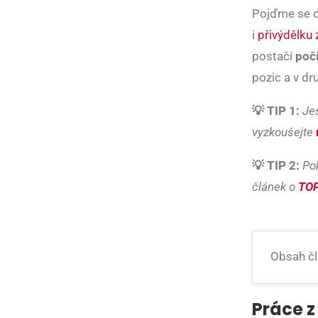
Pojďme se o
i
přivýdělku
postačí
počí
pozic a v dr
💡 TIP 1:
Jes
vyzkoušejte
💡 TIP 2:
Pok
článek o
TOP
Obsah č
Práce 