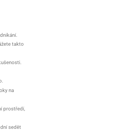
dnikání.
ážete takto
kušenosti.
o.
roky na
í prostředí,
 dní sedět