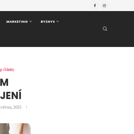
MARKETING
BYZNYS
p články
ÁM
JENÍ
 května, 2025