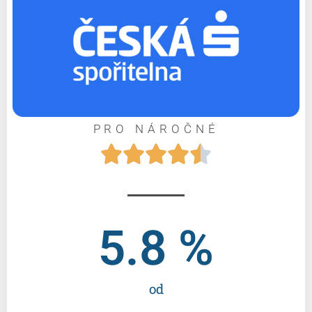
PRO NÁROČNÉ





5.8
 %
od