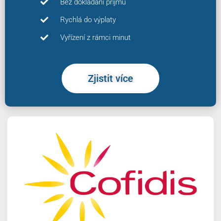
Bez dokládání příjmů
Rychlá do výplaty
Vyřízení z rámci minut
Zjistit více