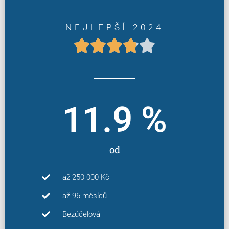
NEJLEPŠÍ 2024





11.9
 %
od
až 250 000 Kč
až 96 měsíců
Bezúčelová