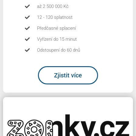
až 2 500 000 Kč
12 - 120 splatnost
Předčasné splacení
Vyřízení do 15 minut
Odstoupení do 60 dnů
Zjistit více