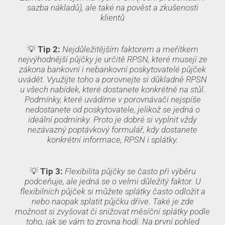
sazba nákladů)
, ale také na pověst a zkušenosti
klientů
💡
Tip 2:
Nejdůležitějším faktorem a meřítkem
nejvýhodnější půjčky je určitě RPSN, které musejí ze
zákona bankovní i nebankovní poskytovatelé půjček
uvádět. Využijte toho a porovnejte si důkladně RPSN
u všech nabídek, které dostanete konkrétně na stůl.
Podmínky, které uvádíme v porovnávači nejspíše
nedostanete od poskytovatele, jelikož se jedná o
ideální podmínky. Proto je dobré si vyplnit vždy
nezávazný poptávkový formulář, kdy dostanete
konkrétní informace, RPSN i splátky.
💡
Tip 3:
Flexibilita půjčky se často při výběru
podceňuje, ale jedná se o velmi důležitý faktor. U
flexibilních půjček si můžete splátky často odložit a
nebo naopak splatit půjčku dříve. Také je zde
možnost si zvyšovat či snižovat měsíční splátky podle
toho, jak se vám to zrovna hodí. Na první pohled