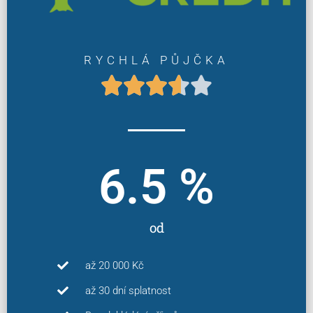
RYCHLÁ PŮJČKA





6.5
 %
od
až 20 000 Kč
až 30 dní splatnost