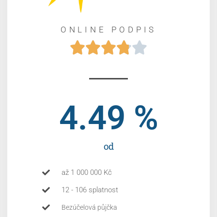
ONLINE PODPIS





4.49
 %
od
až 1 000 000 Kč
12 - 106 splatnost
Bezúčelová půjčka