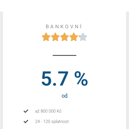
BANKOVNÍ





5.7
 %
od
až 800 000 Kč
24 - 120 splatnost