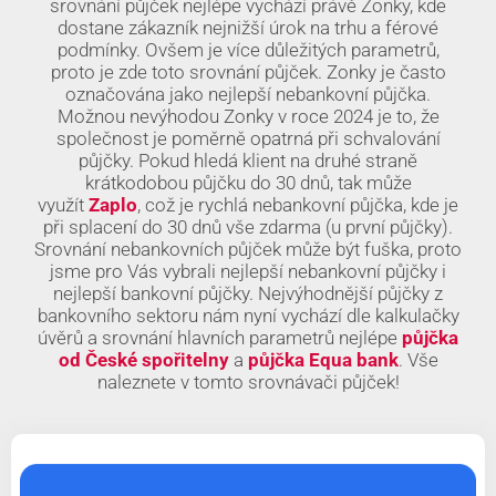
srovnání půjček nejlépe vychází právě Zonky, kde
dostane zákazník nejnižší úrok na trhu a férové
podmínky. Ovšem je více důležitých parametrů,
proto je zde toto srovnání půjček. Zonky je často
označována jako nejlepší nebankovní půjčka.
Možnou nevýhodou Zonky v roce 2024 je to, že
společnost je poměrně opatrná při schvalování
půjčky. Pokud hledá klient na druhé straně
krátkodobou půjčku do 30 dnů, tak může
využít
Zaplo
, což je rychlá nebankovní půjčka, kde je
při splacení do 30 dnů vše zdarma (u první půjčky).
Srovnání nebankovních půjček může být fuška, proto
jsme pro Vás vybrali nejlepší nebankovní půjčky i
nejlepší bankovní půjčky. Nejvýhodnější půjčky z
bankovního sektoru nám nyní vychází dle kalkulačky
úvěrů a srovnání hlavních parametrů nejlépe
půjčka
od České spořitelny
a
půjčka Equa bank
. Vše
naleznete v tomto srovnávači půjček!