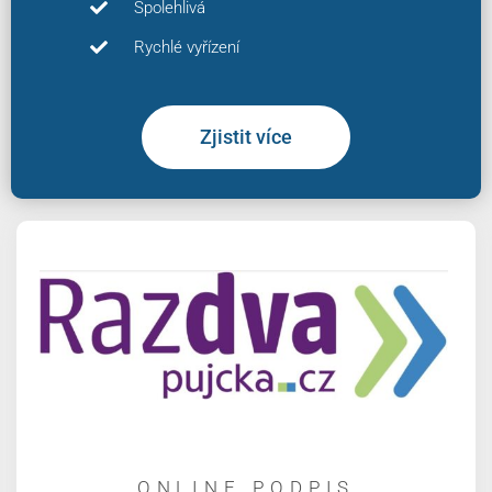
Spolehlivá
Rychlé vyřízení
Zjistit více
ONLINE PODPIS