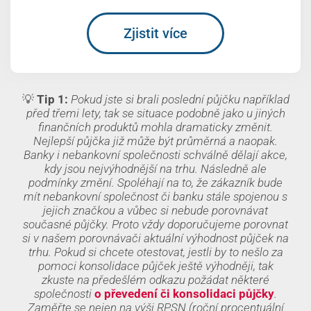
Zjistit více
💡
Tip 1:
Pokud jste si brali poslední půjčku například
před třemi lety, tak se situace podobně jako u jiných
finančních produktů mohla dramaticky změnit.
Nejlepší půjčka již může být průměrná a naopak.
Banky i nebankovní společnosti schválně dělají akce,
kdy jsou nejvýhodnější na trhu. Následně ale
podmínky změní. Spoléhají na to, že zákazník bude
mít nebankovní společnost či banku stále spojenou s
jejich značkou a vůbec si nebude porovnávat
současné půjčky. Proto vždy doporučujeme porovnat
si v našem porovnávači aktuální výhodnost půjček na
trhu. Pokud si chcete otestovat, jestli by to nešlo za
pomoci konsolidace půjček ještě výhodněji, tak
zkuste na předešlém odkazu požádat některé
společnosti
o převedení či konsolidaci půjčky
.
Zaměřte se nejen na výši RPSN (
roční procentuální