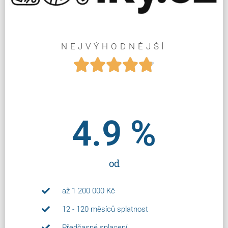
NEJVÝHODNĚJŠÍ





4.9
 %
od
až 1 200 000 Kč
12 - 120 měsíců splatnost
Předčasné splacení