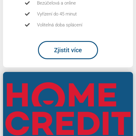
Bezúčelová a online
Vyřízení do 45 minut
Volitelná doba splácení
Zjistit více