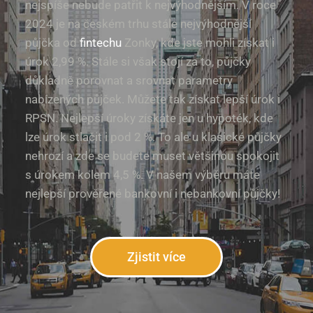
nejspíše nebude patřit k nejvýhodnějším. V roce
2024 je na českém trhu stále nejvýhodnější
půjčka od
fintechu
Zonky, kde jste mohli získat i
úrok 2,99 %. Stále si však stojí za to, půjčky
důkladně porovnat a srovnat parametry
nabízených půjček. Můžete tak získat lepší úrok i
RPSN. Nejlepší úroky získáte jen u hypoték, kde
lze úrok stlačit i pod 2 %. To ale u klasické půjčky
nehrozí a zde se budete muset většinou spokojit
s úrokem kolem 4,5 %. V našem výběru máte
nejlepší prověřené bankovní i nebankovní půjčky!
Zjistit více