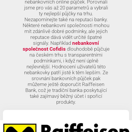
nebankovních online půjček. Porovnali
jsme pro vás až 20 parametrů a vybrali
ty nejlepší půjčky na trhu.
Nezapomínejte také na reputaci banky.
Některé nebankovní společnosti mohou
mít zdánlivě dobré podmínky, ale jejich
reputace dává vidět určité špatné
signály. Například
nebankovní
společnost Cofidis
dlouhodobě půjčuje
na českém trhu s transparentními
podmínkami, i když není úplně
nejlevnější. Hodnocení uživatelů této
nebankovky patří jistě k těm lepším. Ze
srovnání bankovních půjček pak
můžeme ještě doporučit Raiffeisen
Bank, což je tradiční banka poskytující
také zajímavý běžný účet i spořicí
produkty.