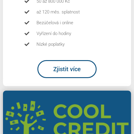
50 až 800 000 Kč
až 120 měs. splatnost
Bezúčelová i online
Vyřízení do hodiny
Nízké poplatky
Zjistit více