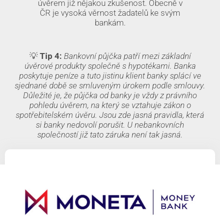
úvěrem již nějakou zkušenost. Obecně v
ČR je vysoká věrnost žadatelů ke svým
bankám.
💡
Tip 4:
Bankovní půjčka patří mezi základní
úvěrové produkty společně s hypotékami. Banka
poskytuje peníze a tuto jistinu klient banky splácí ve
sjednané době se smluveným úrokem podle smlouvy.
Důležité je, že půjčka od banky je vždy z právního
pohledu úvěrem, na který se vztahuje zákon o
spotřebitelském úvěru. Jsou zde jasná pravidla, která
si banky nedovolí porušit. U nebankovních
společností již tato záruka není tak jasná.