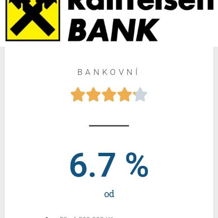
BANKOVNÍ





6.7
 %
od