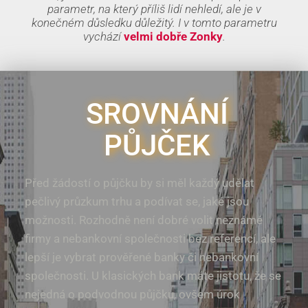
parametr, na který příliš lidí nehledí, ale je v
konečném důsledku důležitý. I v tomto parametru
vychází
velmi dobře Zonky
.
SROVNÁNÍ
PŮJČEK
Před žádostí o půjčku by si měl každý udělat
pečlivý průzkum trhu a podívat se, jaké jsou
možnosti. Rozhodně není dobré volit neznámé
firmy a nebankovní společnosti bez referencí, ale
lepší je vybrat prověřené banky či nebankovní
společnosti. U klasických bank máte jistotu, že se
nejedná o podvodnou půjčku, ovšem úrok