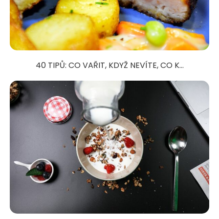
40 TIPŮ: CO VAŘIT, KDYŽ NEVÍTE, CO K...