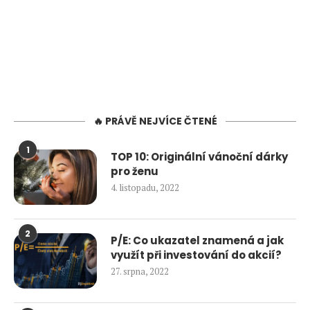
🔥 PRÁVĚ NEJVÍCE ČTENÉ
1
TOP 10: Originální vánoční dárky
pro ženu
4. listopadu, 2022
2
P/E: Co ukazatel znamená a jak
využít při investování do akcií?
27. srpna, 2022