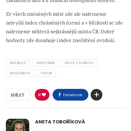
základních škol a u finanční dostupnosti bydlení.
Ze všech zmíněných měst zde ale nalezneme
nejvyšší index chráněných území a v blízkosti se zde
nalezneme některá nejkrásnější místa ČR. Dobré
hodnoty zde dosahuje i index znečištění ovzduší.
INSPIRACE
ODPOČINEK
PRÁCE Z DOMOVA
SPOLEČNOST
VÝKON
0
Facebook
SDÍLET
ANETA TOBOŘÍKOVÁ