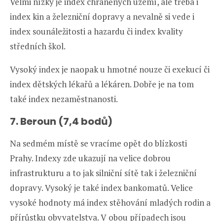
Velmi nízký je index chráněných území, ale třeba i
index kin a železniční dopravy a nevalně si vede i
index sounáležitosti a hazardu či index kvality
středních škol.
Vysoký index je naopak u hmotné nouze či exekucí či
index dětských lékařů a lékáren. Dobře je na tom
také index nezaměstnanosti.
7. Beroun (7,4 bodů)
Na sedmém místě se vracíme opět do blízkosti
Prahy. Indexy zde ukazují na velice dobrou
infrastrukturu a to jak silniční sítě tak i železniční
dopravy. Vysoký je také index bankomatů. Velice
vysoké hodnoty má index stěhování mladých rodin a
přírůstku obyvatelstva. V obou případech jsou