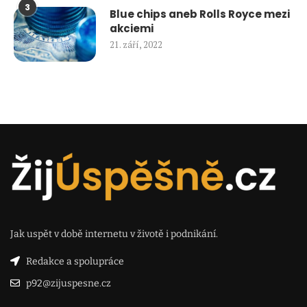
3
Blue chips aneb Rolls Royce mezi
akciemi
21. září, 2022
Jak uspět v době internetu v životě i podnikání.
Redakce a spolupráce
p92@zijuspesne.cz