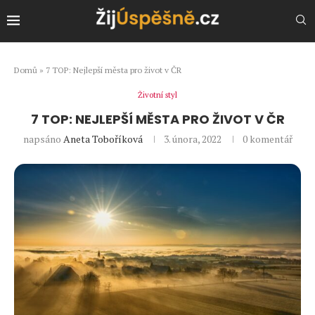
Domů
»
7 TOP: Nejlepší města pro život v ČR
Životní styl
7 TOP: NEJLEPŠÍ MĚSTA PRO ŽIVOT V ČR
napsáno
Aneta Toboříková
3. února, 2022
0 komentář