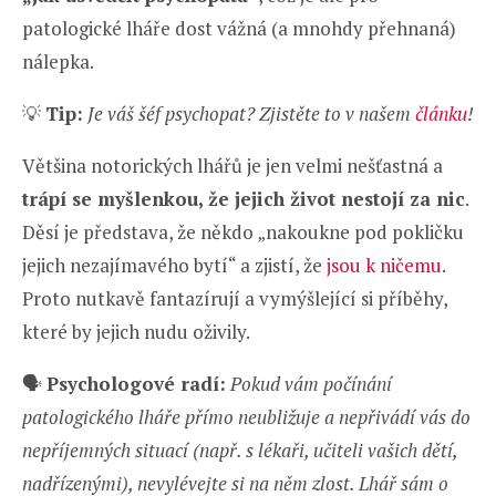
patologické lháře dost vážná (a mnohdy přehnaná)
nálepka.
💡
Tip:
Je váš šéf psychopat? Zjistěte to v našem
článku
!
Většina notorických lhářů je jen velmi nešťastná a
trápí se myšlenkou, že jejich život nestojí za nic
.
Děsí je představa, že někdo „nakoukne pod pokličku
jejich nezajímavého bytí“ a zjistí, že
jsou k ničemu
.
Proto nutkavě fantazírují a vymýšlející si příběhy,
které by jejich nudu oživily.
🗣️
Psychologové radí:
Pokud vám počínání
patologického lháře přímo neubližuje a nepřivádí vás do
nepříjemných situací (např. s lékaři, učiteli vašich dětí,
nadřízenými), nevylévejte si na něm zlost. Lhář sám o