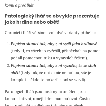
komu a proč lhát.
Patologický lhář se obvykle prezentuje
jako hrdina nebo oběť!
Chroničtí lháři většinou volí dvě varianty příběhu:
Popíšou situaci tak, aby z ní vyšli jako hrdinové
(tedy ti, co všechno vyřešili, přispěchali na pomoc,
podali pomocnou ruku a vymysleli řešení),
Popíšou situaci tak, aby z ní vyznělo, že se stali
obětí
(tedy tak, že oni za nic nemohou, vše je
komplot, někdo to pokazil a oni se svezli).
Patologičtí lháři jsou mistrnými umělci – jsou
komunikativní, umějí lidmi manipulovat. Často
konstruují věty a dialogy tak, aby protějšek