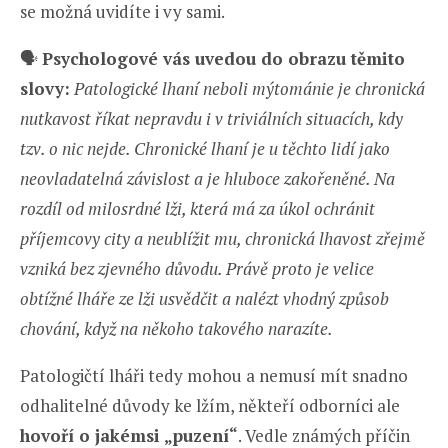
se možná uvidíte i vy sami.
🗣️
Psychologové vás uvedou do obrazu těmito
slovy:
Patologické lhaní neboli mýtománie je chronická
nutkavost říkat nepravdu i v triviálních situacích, kdy
tzv. o nic nejde. Chronické lhaní je u těchto lidí jako
neovladatelná závislost a je hluboce zakořeněné. Na
rozdíl od milosrdné lži, která má za úkol ochránit
příjemcovy city a neublížit mu, chronická lhavost zřejmě
vzniká bez zjevného důvodu. Právě proto je velice
obtížné lháře ze lži usvědčit a nalézt vhodný způsob
chování, když na někoho takového narazíte.
Patologičtí lháři tedy mohou a nemusí mít snadno
odhalitelné důvody ke lžím, někteří odborníci ale
hovoří o jakémsi „puzení“
. Vedle známých příčin