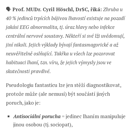
🗣️
Prof. MUDr. Cyril Höschl, DrSC, říká:
Zhruba u
40 % jedinců trpících bájivou lhavostí existuje na pozadí
jakási EEG abnormalita, tj. úraz hlavy nebo infekce
centrální nervové soustavy. Někteří si své lži uvědomují,
jiní nikoli. Jejich výklady bývají fantasmagorické a až
neuvěřitelně oslňující. Takřka u všech lze pozorovat
habituaci lhaní, tzn. víru, že jejich výmysly jsou ve
skutečnosti pravdivé.
Pseudologiu fantasticu lze jen stěží diagnostikovat,
protože může (ale nemusí) být součástí jiných
poruch, jako je:
Antisociální porucha
= jedinec lhaním manipuluje
jinou osobou (tj. sociopat),