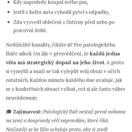
Kdy naposledy koupal svého psa,
Jestli z kufru auta vyhodil pytel s odpadky,
Zda vyzvedl oblečení z čistírny před nebo po
pracovní době.
Nedůležité banality, říkáte si? Pro patologického
lháře nikoli. On žije v přesvědčení, že
každá jedna
věta má strategický dopad na jeho život
. A proto
si vymýšlí a snaží se tak vylepšit svůj obraz v očích
ostatních. Každou minutu každého dne uvažuje, jak
se z konkrétních situací vylhat, což si ale často vůbec
neuvědomuje.
🎓
Zajímavost:
Patologický lhář nestojí pevně nohama
na zemi a doopravdy věří nepravdám, které říká.
Nejčastěji se ke lžím uchyluje proto, aby si zvedl