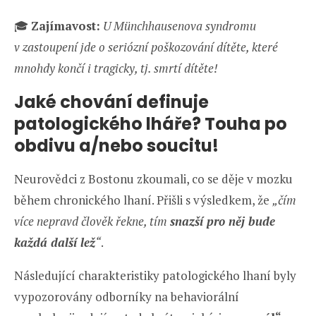
🎓
Zajímavost:
U Münchhausenova syndromu
v zastoupení jde o seriózní poškozování dítěte, které
mnohdy končí i tragicky, tj. smrtí dítěte!
Jaké chování definuje
patologického lháře? Touha po
obdivu a/nebo soucitu!
Neurovědci z Bostonu zkoumali, co se děje v mozku
během chronického lhaní. Přišli s výsledkem, že
„čím
více nepravd člověk řekne, tím
snazší pro něj bude
každá další lež
“
.
Následující charakteristiky patologického lhaní byly
vypozorovány odborníky na behaviorální