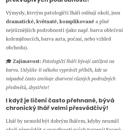
Výmysly, kterým patologičtí lháři oslňují okolí, jsou
dramatické, květnaté, komplikované
a plné
nejrůznějších podrobností (jako např. barva oblečení
kolemjdoucích, barva auta, počasí, nebo vzhled
obchodu).
🎓
Zajímavost:
Patologičtí lháři bývají zatíženi na
barvu. Uslyšíte-li někoho vyprávět příběh, kde se
nápadně často zmiňuje zbarvení různých podružných
předmětů, zbystřete!
I když je líčení často přehnané, bývá
chronický lhář velmi přesvědčivý!
Lhář by nemohl být dobrým lhářem, kdyby neuměl
okolí přesvědčit o pravdivosti svých tvrzení! Kromě