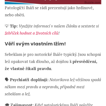
Patologičtí lháři se rádi prezentují jako hrdinové,
nebo oběti.
💡
Tip:
Využijte informací v našem článku a sestavte si
žebříček hodnot a životních cílů
!
Věří svým vlastním lžím!
Sebeklam je pro notorické lháře typický. Jsou schopni
lež opakovat tak dlouho, až dojdou k
přesvědčení,
že vlastně říkali pravdu
.
🗣️
Psychiatři doplňují:
Notorikova lež většinou spadá
někam mezi pravdu a nepravdu, případně mezi
sebeklam a lež.
🎓
Zajímavost:
Když patologickému lháři položíte