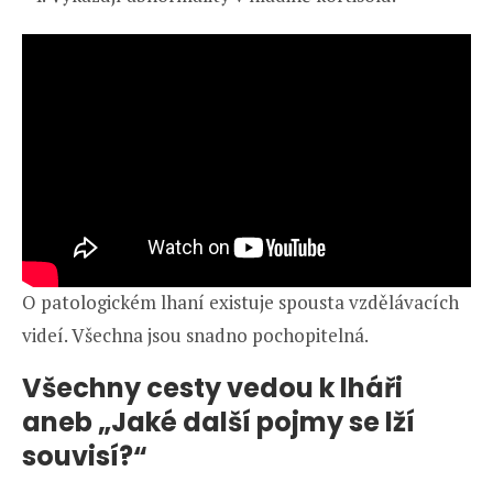
O patologickém lhaní existuje spousta vzdělávacích
videí. Všechna jsou snadno pochopitelná.
Všechny cesty vedou k lháři
aneb „Jaké další pojmy se lží
souvisí?“