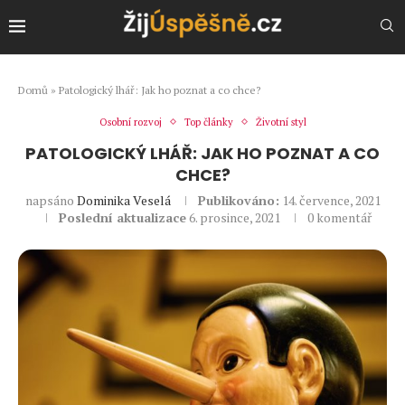
Domů
»
Patologický lhář: Jak ho poznat a co chce?
Osobní rozvoj
Top články
Životní styl
PATOLOGICKÝ LHÁŘ: JAK HO POZNAT A CO
CHCE?
napsáno
Dominika Veselá
Publikováno:
14. července, 2021
Poslední aktualizace
6. prosince, 2021
0 komentář