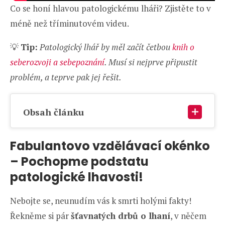
Co se honí hlavou patologickému lháři? Zjistěte to v
méně než tříminutovém videu.
💡
Tip:
Patologický lhář by měl začít četbou
knih o
seberozvoji a sebepoznání
. Musí si nejprve připustit
problém, a teprve pak jej řešit.
Obsah článku
Fabulantovo vzdělávací okénko
– Pochopme podstatu
patologické lhavosti!
Nebojte se, neunudím vás k smrti holými fakty!
Řekněme si pár
šťavnatých drbů o lhaní
, v něčem