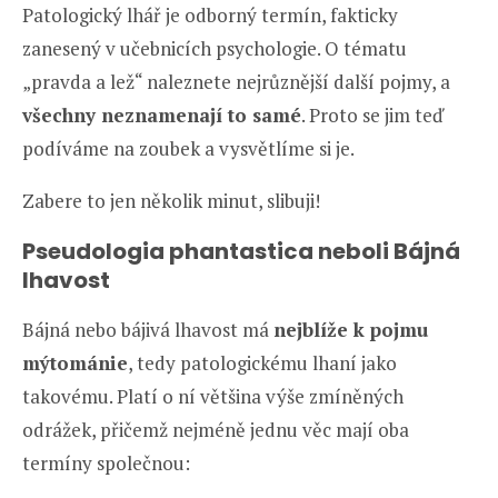
Patologický lhář je odborný termín, fakticky
zanesený v učebnicích psychologie. O tématu
„pravda a lež“ naleznete nejrůznější další pojmy, a
všechny neznamenají to samé
. Proto se jim teď
podíváme na zoubek a vysvětlíme si je.
Zabere to jen několik minut, slibuji!
Pseudologia phantastica neboli Bájná
lhavost
Bájná nebo bájivá lhavost má
nejblíže k pojmu
mýtománie
, tedy patologickému lhaní jako
takovému. Platí o ní většina výše zmíněných
odrážek, přičemž nejméně jednu věc mají oba
termíny společnou: