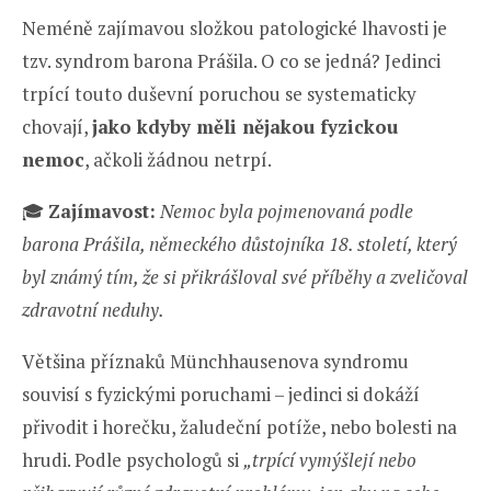
Neméně zajímavou složkou patologické lhavosti je
tzv. syndrom barona Prášila. O co se jedná? Jedinci
trpící touto duševní poruchou se systematicky
chovají,
jako kdyby měli nějakou fyzickou
nemoc
, ačkoli žádnou netrpí.
🎓
Zajímavost:
Nemoc byla pojmenovaná podle
barona Prášila, německého důstojníka 18. století, který
byl známý tím, že si přikrášloval své příběhy a zveličoval
zdravotní neduhy.
Většina příznaků Münchhausenova syndromu
souvisí s fyzickými poruchami – jedinci si dokáží
přivodit i horečku, žaludeční potíže, nebo bolesti na
hrudi. Podle psychologů si
„trpící vymýšlejí nebo