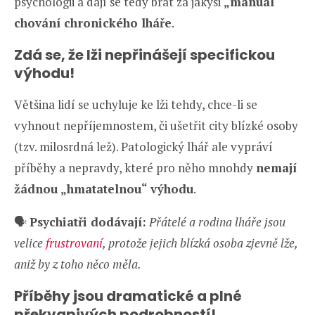
psychologii a dají se tedy brát za jakýsi
„manuál“
chování chronického lháře
.
Zdá se, že lži nepřinášejí specifickou
výhodu!
Většina lidí se uchyluje ke lži tehdy, chce-li se
vyhnout nepříjemnostem, či ušetřit city blízké osoby
(tzv. milosrdná lež). Patologický lhář ale vypráví
příběhy a nepravdy, které pro něho mnohdy
nemají
žádnou „hmatatelnou“ výhodu
.
🗣️
Psychiatři dodávají:
Přátelé a rodina lháře jsou
velice
frustrovaní
, protože jejich blízká osoba zjevně lže,
aniž by z toho něco měla.
Příběhy jsou dramatické a plné
překvapivých podrobností!