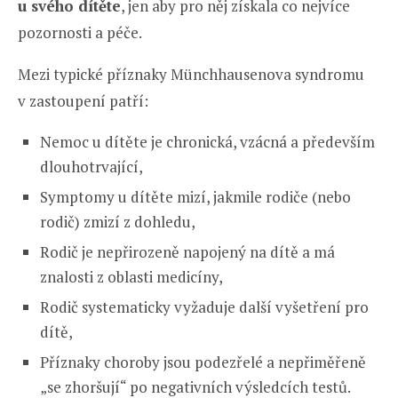
u svého dítěte
, jen aby pro něj získala co nejvíce
pozornosti a péče.
Mezi typické příznaky Münchhausenova syndromu
v zastoupení patří:
Nemoc u dítěte je chronická, vzácná a především
dlouhotrvající,
Symptomy u dítěte mizí, jakmile rodiče (nebo
rodič) zmizí z dohledu,
Rodič je nepřirozeně napojený na dítě a má
znalosti z oblasti medicíny,
Rodič systematicky vyžaduje další vyšetření pro
dítě,
Příznaky choroby jsou podezřelé a nepřiměřeně
„se zhoršují“ po negativních výsledcích testů.