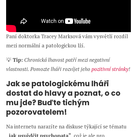
Paní doktorka Tracey Marksová vám vysvětlí rozdíl
mezi normální a patologickou lží.
💡
Tip:
Chronická lhavost patří mezi negativní
vlastnosti. Pomozte lháři rozvíjet jeho
pozitivní stránky
!
Jak se patologickému lháři
dostat do hlavy a poznat, o co
mu jde? Buďte tichým
pozorovatelem!
Na internetu narazíte na diskuse týkající se tématu
„jak usvědčit psychopata“
, což je ale pro