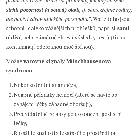
přibarvují různé zdravotní problémy, jen aby na sebe
strhli pozornost (a soucit) okolí
, tj. samozřejmě rodiny,
ale např. i zdravotnického personálu.“
. Vedle toho jsou
schopni i daleko vážnějších prohřešků, např.
si sami
ublíží
, nebo záměrně zkreslí výsledky testů (třeba
kontaminují odebranou moč špínou).
Možné
varovné signály Münchhausenova
syndromu
:
Nekonzistentní anamnéza,
Nejasné příznaky nemocí (které se navíc po
zahájení léčby záhadně zhoršují),
Předvídatelné relapsy po dokončení poslední
léčby,
Rozsáhlé znalosti z lékařského prostředí (a