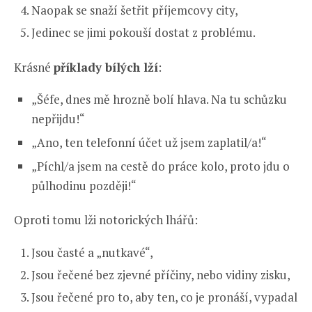
Naopak se snaží šetřit příjemcovy city,
Jedinec se jimi pokouší dostat z problému.
Krásné
příklady bílých lží
:
„Šéfe, dnes mě hrozně bolí hlava. Na tu schůzku
nepřijdu!“
„Ano, ten telefonní účet už jsem zaplatil/a!“
„Píchl/a jsem na cestě do práce kolo, proto jdu o
půlhodinu později!“
Oproti tomu lži notorických lhářů:
Jsou časté a „nutkavé“,
Jsou řečené bez zjevné příčiny, nebo vidiny zisku,
Jsou řečené pro to, aby ten, co je pronáší, vypadal