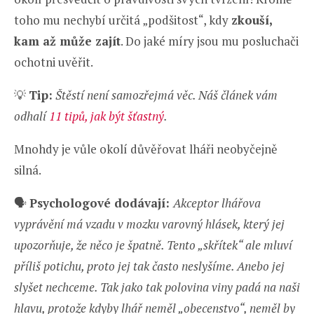
toho mu nechybí určitá „podšitost“, kdy
zkouší,
kam až může zajít
. Do jaké míry jsou mu posluchači
ochotni uvěřit.
💡
Tip:
Štěstí není samozřejmá věc. Náš článek vám
odhalí
11 tipů, jak být šťastný
.
Mnohdy je vůle okolí důvěřovat lháři neobyčejně
silná.
🗣️
Psychologové dodávají:
Akceptor lhářova
vyprávění má vzadu v mozku varovný hlásek, který jej
upozorňuje, že něco je špatně. Tento „skřítek“ ale mluví
příliš potichu, proto jej tak často neslyšíme. Anebo jej
slyšet nechceme. Tak jako tak polovina viny padá na naši
hlavu, protože kdyby lhář neměl „obecenstvo“, neměl by