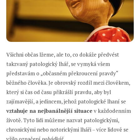
Všichni občas lžeme, ale to, co dokáže předvést
takzvaný patologický lhář, se vymyká všem
představám o „občasném překroucení pravdy“
běžného člověka. Je obrovský rozdíl mezi člověkem,
který si čas od času přikrášlí pravdu, aby byl
zajímavější, a jedincem, jehož patologické lhaní se
vztahuje na nejbanálnější situace
v každodenním
životě. Tyto lidi můžeme nazvat patologickými,
chronickými nebo notorickými lháři – více lidově se
vžilo označení
pohádkář
.