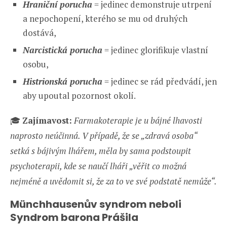
Hraniční porucha
= jedinec demonstruje utrpení
a nepochopení, kterého se mu od druhých
dostává,
Narcistická porucha
= jedinec glorifikuje vlastní
osobu,
Histrionská porucha
= jedinec se rád předvádí, jen
aby upoutal pozornost okolí.
🎓
Zajímavost:
Farmakoterapie je u bájné lhavosti
naprosto neúčinná. V případě, že se „zdravá osoba“
setká s bájivým lhářem, měla by sama podstoupit
psychoterapii, kde se naučí lháři „věřit co možná
nejméně a uvědomit si, že za to ve své podstatě nemůže“.
Münchhausenův syndrom neboli
Syndrom barona Prášila