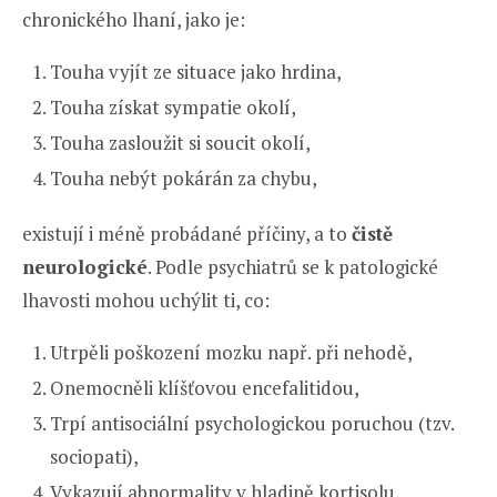
chronického lhaní, jako je:
Touha vyjít ze situace jako hrdina,
Touha získat sympatie okolí,
Touha zasloužit si soucit okolí,
Touha nebýt pokárán za chybu,
existují i méně probádané příčiny, a to
čistě
neurologické
. Podle psychiatrů se k patologické
lhavosti mohou uchýlit ti, co:
Utrpěli poškození mozku např. při nehodě,
Onemocněli klíšťovou encefalitidou,
Trpí antisociální psychologickou poruchou (tzv.
sociopati),
Vykazují abnormality v hladině kortisolu.