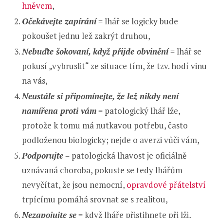
hněvem
,
Očekávejte zapírání
= lhář se logicky bude
pokoušet jednu lež zakrýt druhou,
Nebuďte šokovaní, když přijde obvinění
= lhář se
pokusí „vybruslit“ ze situace tím, že tzv. hodí vinu
na vás,
Neustále si připomínejte, že lež nikdy není
namířena proti vám
= patologický lhář lže,
protože k tomu má nutkavou potřebu, často
podloženou biologicky; nejde o averzi vůči vám,
Podporujte
= patologická lhavost je oficiálně
uznávaná choroba, pokuste se tedy lhářům
nevyčítat, že jsou nemocní,
opravdové přátelství
trpícímu pomáhá srovnat se s realitou,
Nezapojujte se
= když lháře přistihnete při lži,