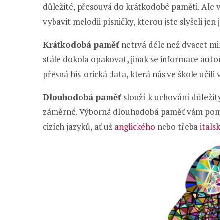
důležité, přesouvá do krátkodobé paměti. Ale 
vybavit melodii písničky, kterou jste slyšeli jen
Krátkodobá paměť
netrvá déle než dvacet min
stále dokola opakovat, jinak se informace au
přesná historická data, která nás ve škole učili
Dlouhodobá paměť
slouží k uchování důležit
záměrné. Výborná dlouhodobá paměť vám po
cizích jazyků, ať už
anglického
nebo třeba
itals