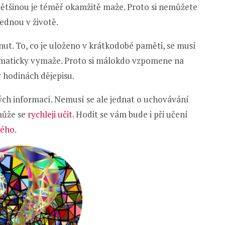
většinou je téměř okamžitě maže. Proto si nemůžete
 jednou v životě.
ut. To, co je uloženo v krátkodobé paměti, se musí
tomaticky vymaže. Proto si málokdo vzpomene na
 v hodinách dějepisu.
ých informací. Nemusí se ale jednat o uchovávání
může se
rychleji učit
. Hodit se vám bude i při učení
kého
.