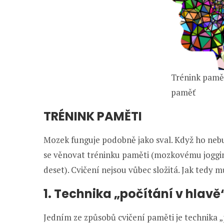
Trénink pamě
paměť
TRÉNINK PAMĚTI
Mozek funguje podobně jako sval. Když ho nebu
se věnovat tréninku paměti (mozkovému jogging
deset). Cvičení nejsou vůbec složitá. Jak tedy
1. Technika „počítání v hlavě
Jedním ze způsobů cvičení paměti je technika „po