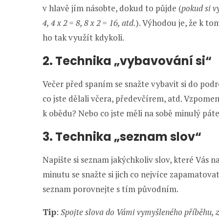
v hlavě jím násobte, dokud to půjde (
pokud si vy
4, 4 x 2 = 8, 8 x 2 = 16, atd.
). Výhodou je, že k t
ho tak využít kdykoli.
2. Technika „vybavování si“
Večer před spaním se snažte vybavit si do podr
co jste dělali včera, předevčírem, atd. Vzpomen
k obědu? Nebo co jste měli na sobě minulý pát
3. Technika „seznam slov“
Napište si seznam jakýchkoliv slov, které Vás n
minutu se snažte si jich co nejvíce zapamatovat
seznam porovnejte s tím původním.
Tip
:
Spojte slova do Vámi vymyšleného příběhu, z