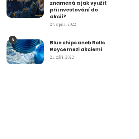
znamená a jak využít
při investování do
akcií?
27. srpna, 2022
3
Blue chips aneb Rolls
Royce mezi akciemi
21. září, 2022