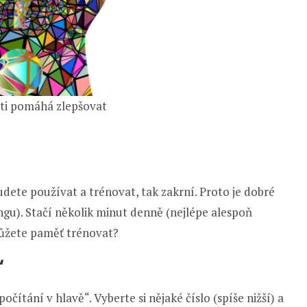
ti pomáhá zlepšovat
dete používat a trénovat, tak zakrní. Proto je dobré
u). Stačí několik minut denně (nejlépe alespoň
 můžete paměť trénovat?
“
čítání v hlavě“. Vyberte si nějaké číslo (spíše nižší) a