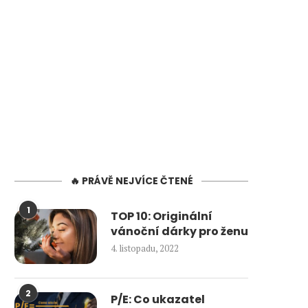
🔥 PRÁVĚ NEJVÍCE ČTENÉ
1
TOP 10: Originální
vánoční dárky pro ženu
4. listopadu, 2022
2
P/E: Co ukazatel