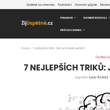
Výdělek na internetu
Podnikání
Srovnání půjček
Recen
FINANCE
OSOBNÍ ROZVOJ
PRÁCE Z DOMU
Domů
»
7 nejlepších triků: Jak na trénink paměti?
Osobní ro
7 NEJLEPŠÍCH TRIKŮ:
napsáno
Lucie Krátká