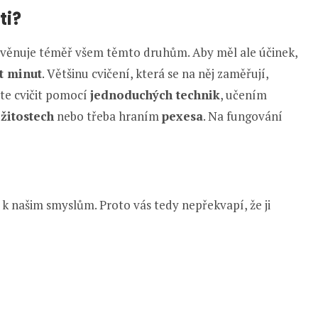
ti?
e věnuje téměř všem těmto druhům. Aby měl ale účinek,
t minut
. Většinu cvičení, která se na něj zaměřují,
te cvičit pomocí
jednoduchých technik
, učením
žitostech
nebo třeba hraním
pexesa
. Na fungování
 k našim smyslům. Proto vás tedy nepřekvapí, že ji