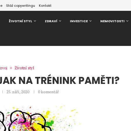
ze
Stáž copywritingu
Kontakt
ŽIVOTNÍ STYL
ZDRAVÍ
INVESTICE
NEMOVITOSTI
zvoj
Životní styl
 JAK NA TRÉNINK PAMĚTI?
25. září, 2020
0 komentář