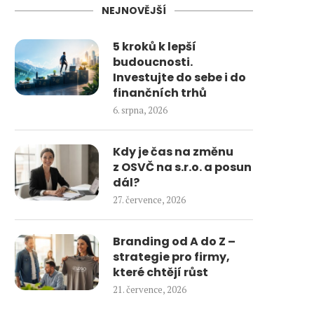
NEJNOVĚJŠÍ
5 kroků k lepší
budoucnosti.
Investujte do sebe i do
finančních trhů
6. srpna, 2026
Kdy je čas na změnu
z OSVČ na s.r.o. a posun
dál?
27. července, 2026
Branding od A do Z –
strategie pro firmy,
které chtějí růst
21. července, 2026