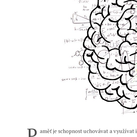
P
aměť je schopnost uchovávat a využívat 