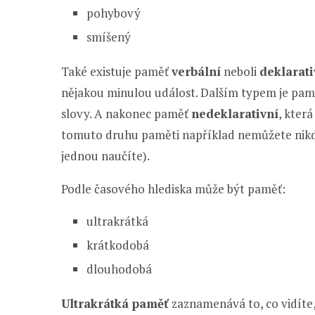
pohybový
smíšený
Také existuje paměť
verbální
neboli
deklarati
nějakou minulou událost. Dalším typem je pa
slovy. A nakonec paměť
nedeklarativní
, kter
tomuto druhu paměti například nemůžete nikdy 
jednou naučíte).
Podle časového hlediska může být paměť:
ultrakrátká
krátkodobá
dlouhodobá
Ultrakrátká paměť
zaznamenává to, co vidíte, 