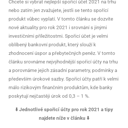
Chcete si vybrat nejlepší spořicí účet 2021 na trhu
nebo zatím jen zvažujete, jestli se tento spořící
produkt vůbec vyplatí. V tomto článku se dozvíte
nové aktuality pro rok 2021 i srovnání s jinými
investičními příležitostmi. Spořicí účet je velmi
oblíbený bankovní produkt, který slouží k
zhodnocení úspor a přebytečných peněz. V tomto
článku srovnáme nejvýhodnější spořicí účty na trhu
a porovnáme jejich zásadní parametry, podmínky a
především úrokové sazby. Spořicí účty patří k velmi
málo rizikovým finančním produktům, kde banky
poskytují nejčastěji úrok od 0,3 – 1 %.
⬇️ Jednotlivé spořicí účty pro rok 2021 a tipy
najdete níže v článku ⬇️