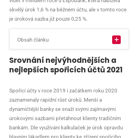
vidět v minulém roce u Expobank, která nabízela
skvělý úrok 1,6 % na běžném účtu, ale v tomto roce
je úroková sazba již pouze 0,25 %.
Obsah článku
Srovnání nejvýhodnějších a
nejlepších spořicích účtů 2021
Spořicí účty v roce 2019 i začátkem roku 2020
zaznamenaly rapidní růst úroků. Menší a
dynamičtější banky se snaží svými zajímavými
úrokovými sazbami přetáhnout klienty tradičním
bankám. Dle využívání kalkulaček je úrok opravdu
hlavním lákadlem pro klienty ke zřízení spořicího