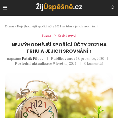
Domů
»
Nejvýhodnější spořící účty 2021 na trhu a jejich srovnání ↑
Byznys
Osobní rozvoj
NEJVÝHODNĚJŠÍ SPOŘÍCÍ ÚČTY 2021 NA
TRHU A JEJICH SROVNÁNÍ ↑
napsáno
Patrik Pilous
Publikováno:
18. prosince, 2020
Poslední aktualizace
9. května, 2021
0 komentář