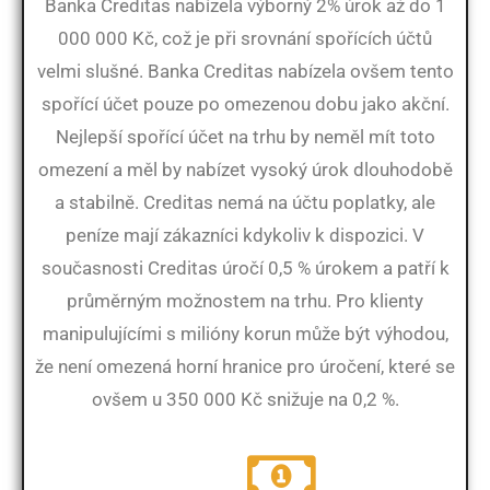
Banka Creditas nabízela výborný 2% úrok až do 1
000 000 Kč, což je při srovnání spořících účtů
velmi slušné. Banka Creditas nabízela ovšem tento
spořící účet pouze po omezenou dobu jako akční.
Nejlepší spořící účet na trhu by neměl mít toto
omezení a měl by nabízet vysoký úrok dlouhodobě
a stabilně. Creditas nemá na účtu poplatky, ale
peníze mají zákazníci kdykoliv k dispozici. V
současnosti Creditas úročí 0,5 % úrokem a patří k
průměrným možnostem na trhu. Pro klienty
manipulujícími s milióny korun může být výhodou,
že není omezená horní hranice pro úročení, které se
ovšem u 350 000 Kč snižuje na 0,2 %.