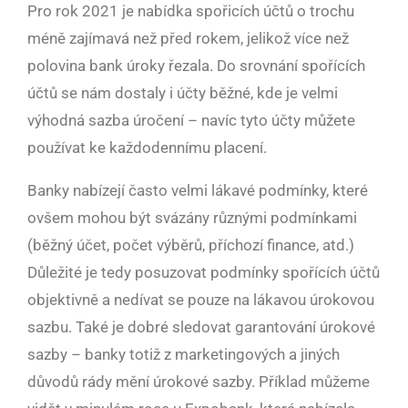
Pro rok 2021 je nabídka spořicích účtů o trochu
méně zajímavá než před rokem, jelikož více než
polovina bank úroky řezala. Do srovnání spořících
účtů se nám dostaly i účty běžné, kde je velmi
výhodná sazba úročení – navíc tyto účty můžete
používat ke každodennímu placení.
Banky nabízejí často velmi lákavé podmínky, které
ovšem mohou být svázány různými podmínkami
(běžný účet, počet výběrů, příchozí finance, atd.)
Důležité je tedy posuzovat podmínky spořících účtů
objektivně a nedívat se pouze na lákavou úrokovou
sazbu. Také je dobré sledovat garantování úrokové
sazby – banky totiž z marketingových a jiných
důvodů rády mění úrokové sazby. Příklad můžeme