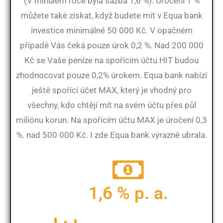
(V minulém roce byla sazba 1,6 %). Úročení 1 %
můžete také získat, když budete mít v Equa bank
investice minimálně 50 000 Kč. V opačném
případě Vás čeká pouze úrok 0,2 %. Nad 200 000
Kč se Vaše peníze na spořícím účtu HIT budou
zhodnocovat pouze 0,2% úrokem. Equa bank nabízí
ještě spořící účet MAX, který je vhodný pro
všechny, kdo chtějí mít na svém účtu přes půl
miliónu korun. Na spořícím účtu MAX je úročení 0,3
%. nad 500 000 Kč. I zde Equa bank výrazně ubrala.
1,6 % p. a.