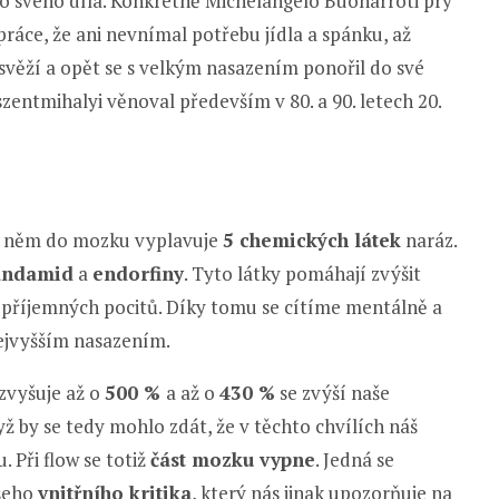
 svého díla. Konkrétně Michelangelo Buonarroti prý
práce, že ani nevnímal potřebu jídla a spánku, až
svěží a opět se s velkým nasazením ponořil do své
entmihalyi věnoval především v 80. a 90. letech 20.
při něm do mozku vyplavuje
5 chemických látek
naráz.
andamid
a
endorfiny
. Tyto látky pomáhají zvýšit
 příjemných pocitů. Díky tomu se cítíme mentálně a
nejvyšším nasazením.
zvyšuje až o
500 %
a až o
430 %
se zvýší naše
dyž by se tedy mohlo zdát, že v těchto chvílích náš
 Při flow se totiž
část mozku vypne
. Jedná se
ašeho
vnitřního kritika
, který nás jinak upozorňuje na