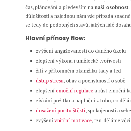
čas, plánování a především na
naši osobnost
.
důležitosti a najednou nám vše připadá snadné
se tedy do podobných stavů, jakých lidé dosahu
Hlavní přínosy flow:
zvýšení angažovanosti do daného úkolu
zlepšení výkonu i umělecké tvořivosti
žití v přítomném okamžiku tady a teď
ústup stresu
, obav a pochybností o sobě
zlepšení
emoční regulace
a růst emoční k
získání požitku a naplnění z toho, co děl
dosažení pocitu štěstí
, spokojenosti a seb
zvýšení
vnitřní motivace
, tzn. děláme věc