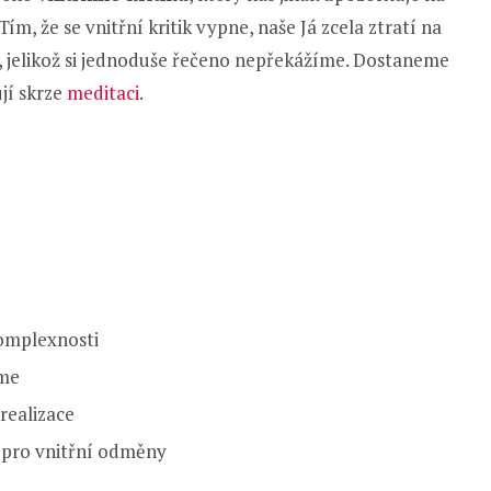
 Tím, že se vnitřní kritik vypne, naše Já zcela ztratí na
, jelikož si jednoduše řečeno nepřekážíme. Dostaneme
jí skrze
meditaci
.
omplexnosti
áme
erealizace
i pro vnitřní odměny