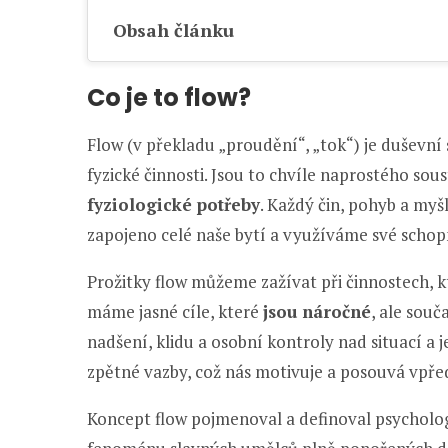
Obsah článku
Co je to flow?
Flow (v překladu „proudění“, „tok“) je duševní
fyzické činnosti. Jsou to chvíle naprostého sou
fyziologické potřeby
. Každý čin, pohyb a myš
zapojeno celé naše bytí a využíváme své scho
Prožitky flow můžeme zažívat při činnostech, kt
máme jasné cíle, které
jsou náročné
, ale souč
nadšení, klidu a osobní kontroly nad situací a
zpětné vazby, což nás motivuje a posouvá vpře
Koncept flow pojmenoval a definoval psychol