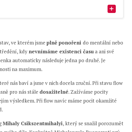
 stav, ve kterém jsme
plně ponořeni
do mentální nebo
středění, kdy
nevnímáme existenci času
a ani své
lenka automaticky následuje jedna po druhé. Je
pnosti na maximum.
eré nás baví a jsme v nich docela zruční. Při stavu flow
asně pro nás stále
dosažitelné
. Zažíváme pocity
 jejím výsledkem. Při flow navíc máme pocit okamžité
d.
og
Mihaly Csikszentmihalyi
, který se snažil porozumět