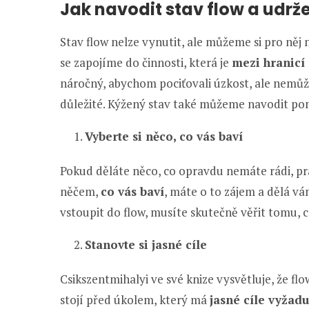
Jak navodit stav flow a udrž
Stav flow nelze vynutit, ale můžeme si pro něj
se zapojíme do činnosti, která je
mezi hranicí
náročný, abychom pociťovali úzkost, ale nemůže
důležité. Kýžený stav také můžeme navodit pom
Vyberte si něco, co vás baví
Pokud děláte něco, co opravdu nemáte rádi, p
něčem,
co vás baví
, máte o to zájem a dělá v
vstoupit do flow, musíte skutečně věřit tomu, c
Stanovte si jasné cíle
Csikszentmihalyi ve své knize vysvětluje, že fl
stojí před úkolem, který má
jasné cíle vyžadu