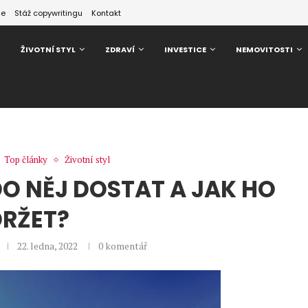
ze
Stáž copywritingu
Kontakt
ŽIVOTNÍ STYL
ZDRAVÍ
INVESTICE
NEMOVITOSTI
Top články
Životní styl
DO NĚJ DOSTAT A JAK HO
RŽET?
22. ledna, 2022
0 komentář