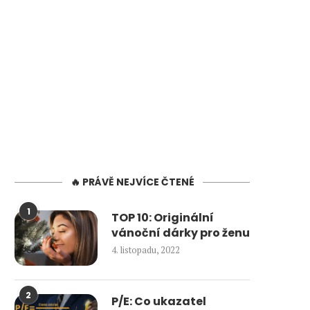
🔥 PRÁVĚ NEJVÍCE ČTENÉ
1
TOP 10: Originální
vánoční dárky pro ženu
4. listopadu, 2022
2
P/E: Co ukazatel