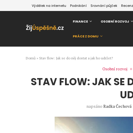
Výdělek na internetu
Podnikání
Srovnání půjček
Recen
FINANCE
OSOBNÍ ROZVOJ
PRÁCE Z DOMU
Domů
»
Stav flow: Jak se do něj dostat a jak ho udržet?
Osobní rozvoj
STAV FLOW: JAK SE 
UD
napsáno
Radka Čechová