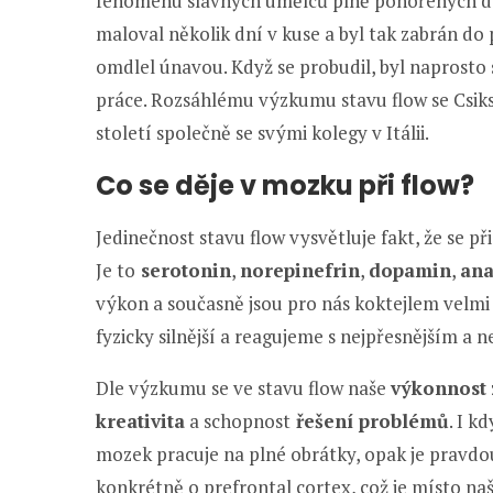
fenoménu slavných umělců plně ponořených do
maloval několik dní v kuse a byl tak zabrán do 
omdlel únavou. Když se probudil, byl naprosto 
práce. Rozsáhlému výzkumu stavu flow se Csiksz
století společně se svými kolegy v Itálii.
Co se děje v mozku při flow?
Jedinečnost stavu flow vysvětluje fakt, že se 
Je to
serotonin
,
norepinefrin
,
dopamin
,
an
výkon a současně jsou pro nás koktejlem velmi
fyzicky silnější a reagujeme s nejpřesnějším a 
Dle výzkumu se ve stavu flow naše
výkonnost
kreativita
a schopnost
řešení problémů
. I k
mozek pracuje na plné obrátky, opak je pravdou.
konkrétně o prefrontal cortex, což je místo n