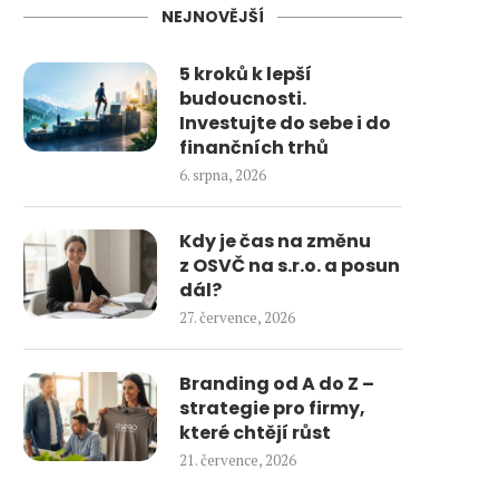
NEJNOVĚJŠÍ
5 kroků k lepší
budoucnosti.
Investujte do sebe i do
finančních trhů
6. srpna, 2026
Kdy je čas na změnu
z OSVČ na s.r.o. a posun
dál?
27. července, 2026
Branding od A do Z –
strategie pro firmy,
které chtějí růst
21. července, 2026