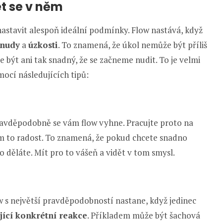
et se v něm
 nastavit alespoň ideální podmínky. Flow nastává, když
 nudy
a
úzkosti
. To znamená, že úkol nemůže být příliš
 být ani tak snadný, že se začneme nudit. To je velmi
ocí následujících tipů:
ravděpodobně se vám flow vyhne. Pracujte proto na
ám to radost. To znamená, že pokud chcete snadno
o děláte. Mít pro to vášeň a vidět v tom smysl.
ow s největší pravděpodobností nastane, když jedinec
jící konkrétní reakce
. Příkladem může být šachová