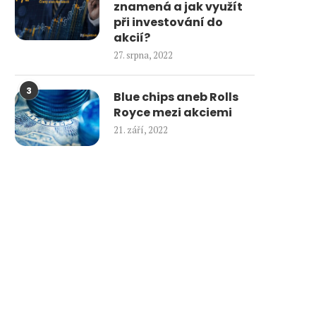
znamená a jak využít
při investování do
akcií?
27. srpna, 2022
3
Blue chips aneb Rolls
Royce mezi akciemi
21. září, 2022