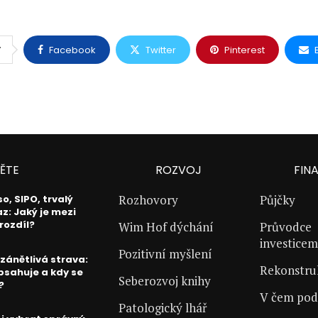
Facebook
Twitter
Pinterest
T
ĚTE
ROZVOJ
FIN
Rozhovory
Půjčky
o, SIPO, trvalý
az: Jaký je mezi
 rozdíl?
Wim Hof dýchání
Průvodce
investicem
Pozitivní myšlení
izánětlivá strava:
Rekonstr
bsahuje a kdy se
Seberozvoj knihy
?
V čem pod
Patologický lhář