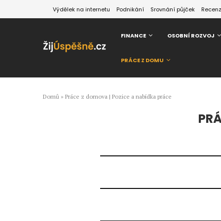
Výdělek na internetu
Podnikání
Srovnání půjček
Recen
FINANCE
OSOBNÍ ROZVOJ
PRÁCE Z DOMU
Domů
»
Práce z domova | Pozice a nabídka práce
PRÁ