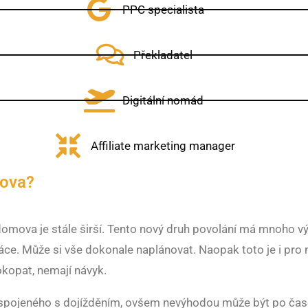
PPC specialista
Překladatel
Digitální nomád
Affiliate marketing manager
mova?
mova je stále širší. Tento nový druh povolání má mnoho výh
áce. Může si vše dokonale naplánovat. Naopak toto je i pr
okopat, nemají návyk.
spojeného s dojížděním, ovšem nevýhodou může být po čase