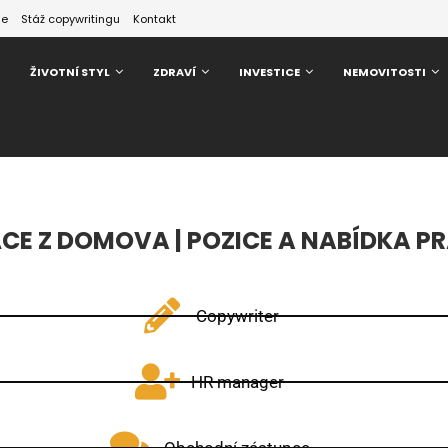
ze
Stáž copywritingu
Kontakt
ŽIVOTNÍ STYL
ZDRAVÍ
INVESTICE
NEMOVITOSTI
CE Z DOMOVA | POZICE A NABÍDKA P
Copywriter
HR manager