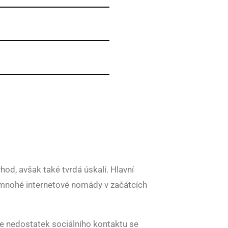
od, avšak také tvrdá úskalí. Hlavní
o mnohé internetové nomády v začátcích
 nedostatek sociálního kontaktu se