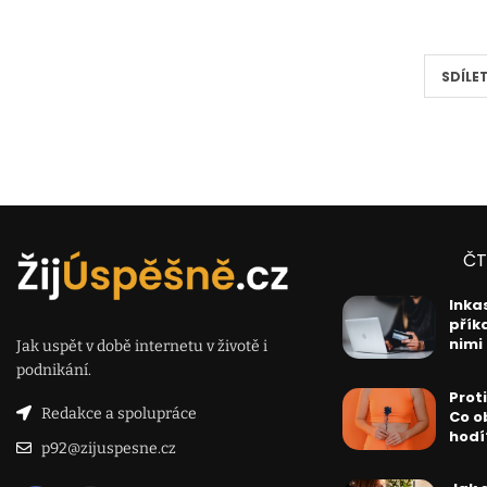
SDÍLE
ČT
Inkas
přík
nimi
Jak uspět v době internetu v životě i
podnikání.
Prot
Redakce a spolupráce
Co o
hodí
p92@zijuspesne.cz