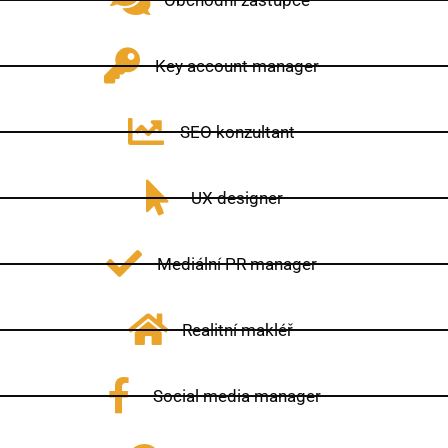
Obchodní zástupce
Key account manager
SEO konzultant
UX designer
Mediální PR manager
Realitní makléř
Social media manager