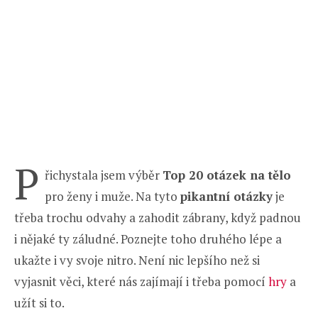
P
řichystala jsem výběr
Top 20 otázek na tělo
pro ženy i muže. Na tyto
pikantní otázky
je
třeba trochu odvahy a zahodit zábrany, když padnou
i nějaké ty záludné. Poznejte toho druhého lépe a
ukažte i vy svoje nitro. Není nic lepšího než si
vyjasnit věci, které nás zajímají i třeba pomocí
hry
a
užít si to.