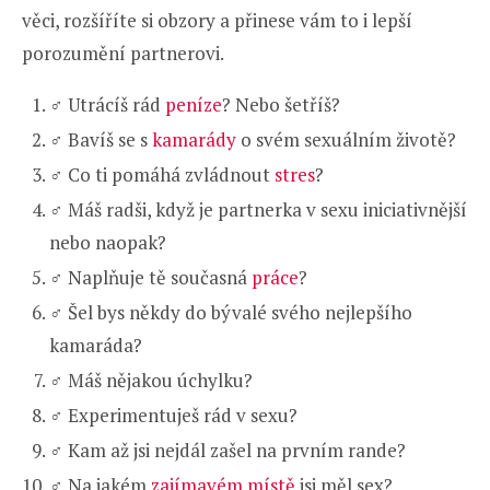
věci, rozšíříte si obzory a přinese vám to i lepší
porozumění partnerovi.
♂️ Utrácíš rád
peníze
? Nebo šetříš?
♂️ Bavíš se s
kamarády
o svém sexuálním životě?
♂️ Co ti pomáhá zvládnout
stres
?
♂️ Máš radši, když je partnerka v sexu iniciativnější
nebo naopak?
♂️ Naplňuje tě současná
práce
?
♂️ Šel bys někdy do bývalé svého nejlepšího
kamaráda?
♂️ Máš nějakou úchylku?
♂️ Experimentuješ rád v sexu?
♂️ Kam až jsi nejdál zašel na prvním rande?
♂️ Na jakém
zajímavém místě
jsi měl sex?