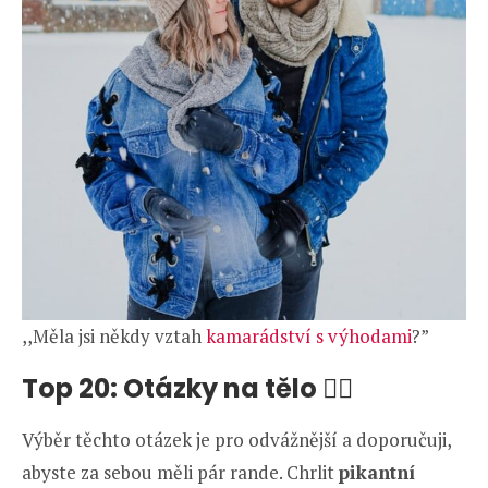
,,Měla jsi někdy vztah
kamarádství s výhodami
?”
Top 20: Otázky na tělo ❤️‍🔥
Výběr těchto otázek je pro odvážnější a doporučuji,
abyste za sebou měli pár rande. Chrlit
pikantní