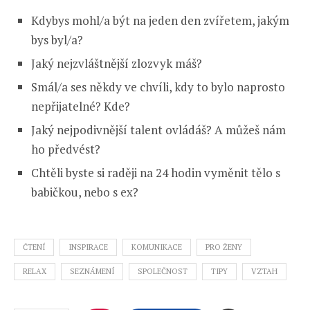
Kdybys mohl/a být na jeden den zvířetem, jakým
bys byl/a?
Jaký nejzvláštnější zlozvyk máš?
Smál/a ses někdy ve chvíli, kdy to bylo naprosto
nepřijatelné? Kde?
Jaký nejpodivnější talent ovládáš? A můžeš nám
ho předvést?
Chtěli byste si raději na 24 hodin vyměnit tělo s
babičkou, nebo s ex?
ČTENÍ
INSPIRACE
KOMUNIKACE
PRO ŽENY
RELAX
SEZNÁMENÍ
SPOLEČNOST
TIPY
VZTAH