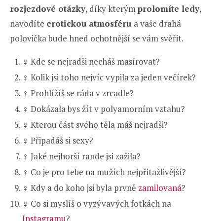
rozjezdové otázky
, díky kterým
prolomíte ledy
,
navodíte
erotickou atmosféru
a vaše drahá
polovička bude hned ochotnější se vám svěřit.
♀️ Kde se nejradši necháš masírovat?
♀️ Kolik jsi toho nejvíc vypila za jeden večírek?
♀️ Prohlížíš se ráda v zrcadle?
♀️ Dokázala bys žít v polyamorním vztahu?
♀️ Kterou část svého těla máš nejradši?
♀️ Připadáš si sexy?
♀️ Jaké nejhorší rande jsi zažila?
♀️ Co je pro tebe na mužích nejpřitažlivější?
♀️ Kdy a do koho jsi byla prvně
zamilovaná
?
♀️ Co si myslíš o vyzývavých fotkách na
Instagramu
?