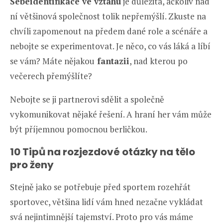
Sebeidentifikace ve vztahu
je důležitá, ačkoliv nad
ní většinová společnost tolik nepřemýšlí. Zkuste na
chvíli zapomenout na předem dané role a scénáře a
nebojte se experimentovat. Je něco, co vás láká a líbí
se vám? Máte nějakou
fantazii
, nad kterou po
večerech přemýšlíte?
Nebojte se ji partnerovi sdělit a společně
vykomunikovat nějaké řešení. A hraní her vám může
být příjemnou pomocnou berličkou.
10 Tipů na rozjezdové otázky na tělo
pro ženy
Stejně jako se potřebuje před sportem rozehřát
sportovec, většina lidí vám hned nezačne vykládat
svá nejintimnější tajemství. Proto pro vás máme