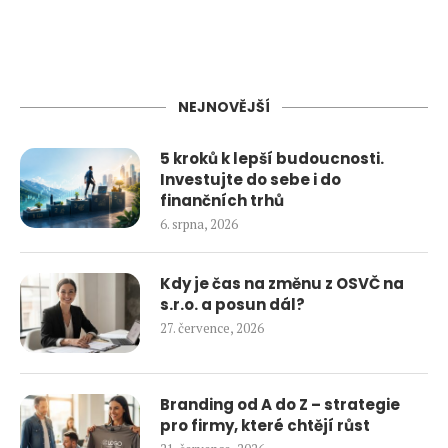
NEJNOVĚJŠÍ
5 kroků k lepší budoucnosti.
Investujte do sebe i do
finančních trhů
6. srpna, 2026
Kdy je čas na změnu z OSVČ na
s.r.o. a posun dál?
27. července, 2026
Branding od A do Z – strategie
pro firmy, které chtějí růst