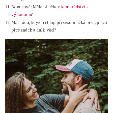
Bonusová: Měla jsi někdy
kamarádství s
výhodami
?
Máš ráda, když ti chlap při sexu mačká prsa, plácá
přes zadek a další věci?