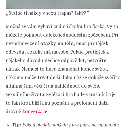
,,Stal se ti někdy v sexu trapas? Jaký? “
Možná se vám vybaví známá školní hra flaška. Vy to
můžete pojmout daleko jednodušším způsobem. Při
nezodpovězení
otázky na tělo
, musí protějšek
odevzdat cokoliv má na sobě. Pokud protějšek z
nějakého důvodu nechce odpovědět, netvořte
nátlak. Nemusí to hned znamenat konec světa,
někomu může trvat delší dobu něž se dokáže svěřit s
intimnějšími věci či dá nahlédnout do svého
sexuálního života. Svlékací hra bude vzrušující a je
to fajn krok bližšímu poznání a prolomení další
úrovně
konverzace
.
💡
Tip:
Pokud hledáte další hry pro páry, nezapomeňte