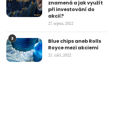
znamená a jak využít
při investování do
akcií?
27. srpna, 2022
3
Blue chips aneb Rolls
Royce mezi akciemi
21. září, 2022