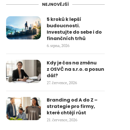
NEJNOVĚJŠÍ
5 kroků k lepší
budoucnosti.
Investujte do sebe i do
finančních trhů
6. srpna, 2026
Kdy je čas na změnu
z OSVČ na s.r.o. a posun
dál?
27. července, 2026
Branding od A do Z –
strategie pro firmy,
které chtějí růst
21. července, 2026