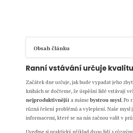
Obsah článku
Ranní vstávání určuje kvalit
Začátek dne určuje, jak bude vypadat jeho zbyt
knihách se dočteme, že úspěšní lidé vstávají ve
nejproduktivnější
a máme
bystrou mysl
. Po 
různá řešení problémů a vylepšení. Naše mysl 
informacemi, které se na nás začnou valit v pr
Uveďme si praktický příklad dvou lidí s různý