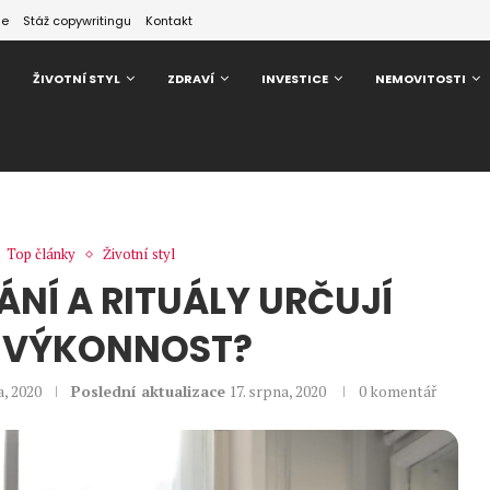
ze
Stáž copywritingu
Kontakt
ŽIVOTNÍ STYL
ZDRAVÍ
INVESTICE
NEMOVITOSTI
Top články
Životní styl
ÁNÍ A RITUÁLY URČUJÍ
 VÝKONNOST?
a, 2020
Poslední aktualizace
17. srpna, 2020
0 komentář