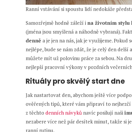
Ranní vstávání si spoustu lidí nedokáže předst
Samozřejmě hodně záleží i
na životním stylu
(jména jsou smyšlená a náhodně vybraná). Fak
denně
a je jen na nás, jak je využijeme. Poku
nejlépe, bude se nám zdát, že je celý den delší 
můžete mít už polovinu práce za sebou. Na druh
nejlepší pracovní výkony v pozdních večerníc
Rituály pro skvělý start dne
Jak nastartovat den, abychom ještě více podpoř
ověřených tipů, které vám připraví to nejhezčí 
z těchto
denních návyků
navíc posilují naši
imu
nezabere více než pár desítek minut, takže si 
ranní rutinu.