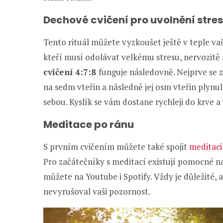
Dechové cvičení pro uvolnění stre
Tento rituál můžete vyzkoušet ještě v teple vaš
kteří musí odolávat velkému stresu, nervozitě
cvičení 4:7:8
funguje následovně. Nejprve se z
na sedm vteřin a následně jej osm vteřin plynu
sebou. Kyslík se vám dostane rychleji do krve 
Meditace po ránu
S prvním cvičením můžete také spojit
meditaci
Pro začátečníky s meditací existují pomocné na
můžete na Youtube i Spotify. Vždy je důležité, 
nevyrušoval vaši pozornost.