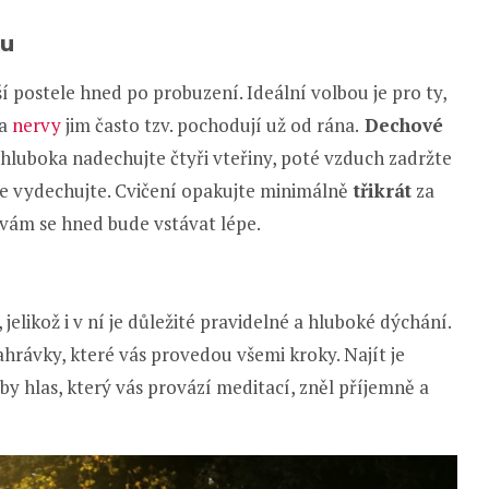
su
í postele hned po probuzení. Ideální volbou je pro ty,
 a
nervy
jim často tzv. pochodují už od rána.
Dechové
hluboka nadechujte čtyři vteřiny, poté vzduch zadržte
le vydechujte. Cvičení opakujte minimálně
třikrát
za
a vám se hned bude vstávat lépe.
, jelikož i v ní je důležité pravidelné a hluboké dýchání.
hrávky, které vás provedou všemi kroky. Najít je
aby hlas, který vás provází meditací, zněl příjemně a