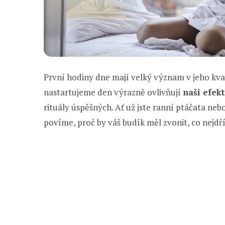
První hodiny dne mají velký význam v jeho kvali
nastartujeme den výrazně ovlivňují
naši efekt
rituály úspěšných. Ať už jste ranní ptáčata neb
povíme, proč by váš budík měl zvonit, co nejdří