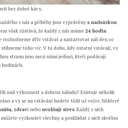
avit bez dobré kávy.
každého z nás a příběhy jsou vyprávěny
s nadsázkou
tem však zůstává, že každý z nás máme
24 hodin
d se rozhodneme dřív vstávat a nastartovat náš den co
a stihneme toho víc. V tu dobu, kdy ostatní vstávají, vy
ou stranu jsou mezi námi jedinci, kteří podávají
h hodinách.
ili naši výkonnost a dobrou náladu? Existuje několik
ráno a vy se na vstávání budete těšit už večer. Některé
nitu, zdrav
í nebo
uvolňují stres
. Každý z nich
je můžete vyzkoušet všechny a poskládat z nich skvělou