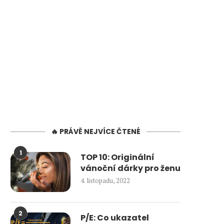
🔥 PRÁVĚ NEJVÍCE ČTENÉ
1
TOP 10: Originální
vánoční dárky pro ženu
4. listopadu, 2022
2
P/E: Co ukazatel