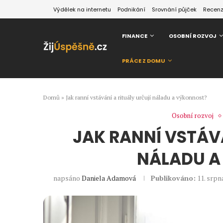
Výdělek na internetu
Podnikání
Srovnání půjček
Recen
FINANCE
OSOBNÍ ROZVOJ
PRÁCE Z DOMU
Domů
»
Jak ranní vstávání a rituály určují náladu a výkonnost?
Osobní rozvoj
JAK RANNÍ VSTÁV
NÁLADU A
napsáno
Daniela Adamová
Publikováno:
11. srpn