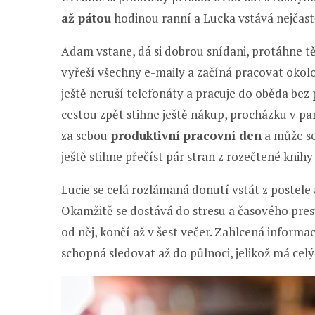
až pátou
hodinou ranní a Lucka vstává nejčastě
Adam vstane, dá si dobrou snídani, protáhne tě
vyřeší všechny e-maily a začíná pracovat okolo š
ještě neruší telefonáty a pracuje do oběda bez 
cestou zpět stihne ještě nákup, procházku v pa
za sebou
produktivní pracovní den
a může s
ještě stihne přečíst pár stran z rozečtené knihy 
Lucie se celá rozlámaná donutí vstát z postele 
Okamžitě se dostává do stresu a časového pres
od něj, končí až v šest večer. Zahlcená informa
schopná sledovat až do půlnoci, jelikož má cel