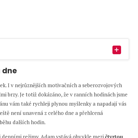
u dne
ek. I v nejrůznějších motivačních a seberozvojových
lmi brzy. Je totiž dokázáno, že v ranních hodinách jsme
ránu vám také rychleji plynou myšlenky a napadají vás
ještě není unavená z celého dne a přehlcená
ůběhu dalších hodin.
mi denními režimy. Adam vstává obvykle mezi
čtvrtou