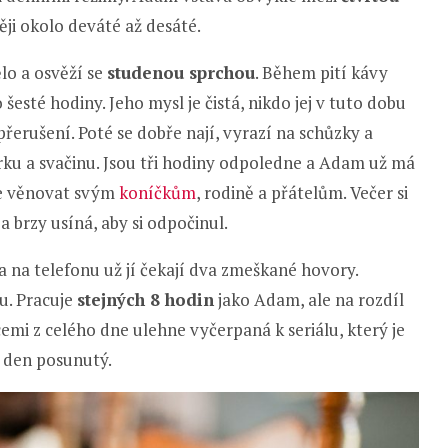
ji okolo deváté až desáté.
lo a osvěží se
studenou sprchou
. Během pití kávy
esté hodiny. Jeho mysl je čistá, nikdo jej v tuto dobu
přerušení. Poté se dobře nají, vyrazí na schůzky a
rku a svačinu. Jsou tři hodiny odpoledne a Adam už má
e věnovat svým
koníčkům
, rodině a přátelům. Večer si
a brzy usíná, aby si odpočinul.
a na telefonu už jí čekají dva zmeškané hovory.
u. Pracuje
stejných 8 hodin
jako Adam, ale na rozdíl
cemi z celého dne ulehne vyčerpaná k seriálu, který je
ý den posunutý.