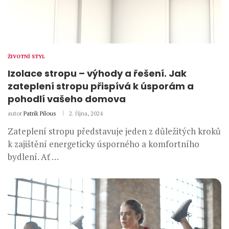
ŽIVOTNÍ STYL
Izolace stropu – výhody a řešení. Jak
zateplení stropu přispívá k úsporám a
pohodlí vašeho domova
autor
Patrik Pilous
2. října, 2024
Zateplení stropu představuje jeden z důležitých kroků
k zajištění energeticky úsporného a komfortního
bydlení. Ať …