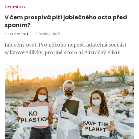
ŽIVOTNÍ STYL
V čem prospívá pití jablečného octa před
spaním?
autor
Sandra.J
2. května, 2025
Jablečný ocet. Pro někoho nepostradatelná součást
salátové zálivky, pro jiné skoro až zázračný elixír …