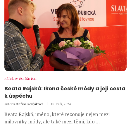
PŘÍBĚHY ÚSPĚŠNÝCH
Beata Rajská: Ikona české módy a její cesta
k úspěchu
autor
Kateřina Korčáková
18. září, 2024
Beata Rajská, jméno, které rezonuje nejen mezi
milovníky módy, ale také mezi těmi, kdo …