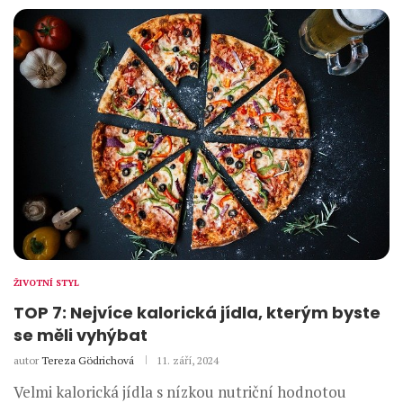
ŽIVOTNÍ STYL
TOP 7: Nejvíce kalorická jídla, kterým byste
se měli vyhýbat
autor
Tereza Gödrichová
11. září, 2024
Velmi kalorická jídla s nízkou nutriční hodnotou