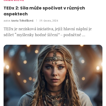
OSOBNÍ ROZVOJ
TEDx 2: Síla může spočívat v různých
aspektech
autor
Aneta Toboříková
19. února, 2024
TEDx je nezisková iniciativa, jejíž hlavní náplní je
sdílet “myšlenky hodné šíření” – podnětné …