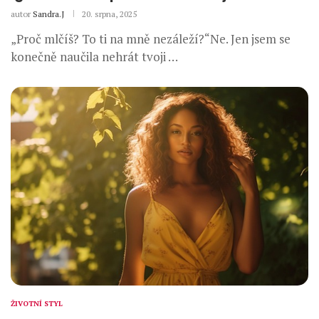
autor
Sandra.J
20. srpna, 2025
„Proč mlčíš? To ti na mně nezáleží?“Ne. Jen jsem se
konečně naučila nehrát tvoji …
ŽIVOTNÍ STYL