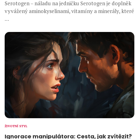
Serotogen – náladu na jedničku Serotogen je doplněk
vyvážený aminokyselinami, vitamíny a minerály, které
…
ŽIVOTNÍ STYL
Ignorace manipulátora: Cesta, jak zvítězit?