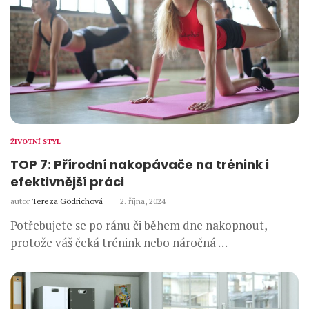
ŽIVOTNÍ STYL
TOP 7: Přírodní nakopávače na trénink i
efektivnější práci
autor
Tereza Gödrichová
2. října, 2024
Potřebujete se po ránu či během dne nakopnout,
protože váš čeká trénink nebo náročná …