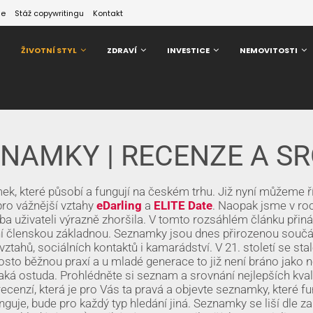
ze
Stáž copywritingu
Kontakt
ŽIVOTNÍ STYL
ZDRAVÍ
INVESTICE
NEMOVITOSTI
ZNAMKY | RECENZE A S
k, které působí a fungují na českém trhu. Již nyní můžeme ří
pro vážnější vztahy
eDarling
a
ELITE Date
. Naopak jsme v ro
užba uživateli výrazně zhoršila. V tomto rozsáhlém článku přin
ní členskou základnou. Seznamky jsou dnes přirozenou součá
ahů, sociálních kontaktů i kamarádství. V 21. století se stal
sto běžnou praxí a u mladé generace to již není bráno jako 
ká ostuda. Prohlédněte si seznam a srovnání nejlepších kval
ecenzí, která je pro Vás ta pravá a objevte seznamky, které fu
nguje, bude pro každý typ hledání jiná.
Seznamky se liší dle z