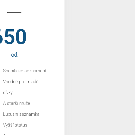
650
od
Specifické seznámení
Vhodné pro mladé
dívky
A starší muže
Luxusní seznamka
Vyšší status