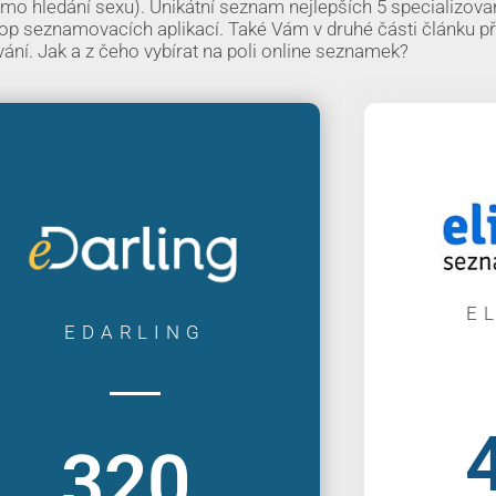
i přímo hledání sexu). Unikátní seznam nejlepších 5 specializov
p seznamovacích aplikací. Také Vám v druhé části článku p
ání. Jak a z čeho vybírat na poli online seznamek?
E
EDARLING
320