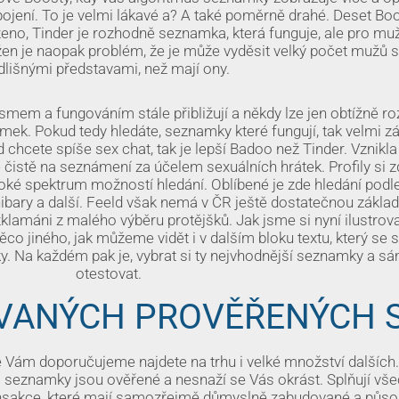
opojení. To je velmi lákavé a? A také poměrně drahé. Deset Boo
eno, Tinder je rozhodně seznamka, která funguje, ale pro m
U žen je naopak problém, že je může vyděsit velký počet mužů 
dlišnými představami, než mají ony.
em a fungováním stále přibližují a někdy lze jen obtížně ro
ek. Pokud tedy hledáte, seznamky které fungují, tak velmi zá
hcete spíše sex chat, tak je lepší Badoo než Tinder. Vznikla
 čistě na seznámení za účelem sexuálních hrátek. Profily si z
široké spektrum možností hledání. Oblíbené je zde hledání podl
hibary a další. Feeld však nemá v ČR ještě dostatečnou zákla
klamáni z malého výběru protějšků. Jak jsme si nyní ilustroval
o jiného, jak můžeme vidět i v dalším bloku textu, který se 
. Na každém pak je, vybrat si ty nejvhodnější seznamky a sám
otestovat.
OVANÝCH PROVĚŘENÝCH 
 Vám doporučujeme najdete na trhu i velké množství dalších.
yto seznamky jsou ověřené a nesnaží se Vás okrást. Splňují vš
nsakce, které mají samozřejmě důmyslně zabudované a působ