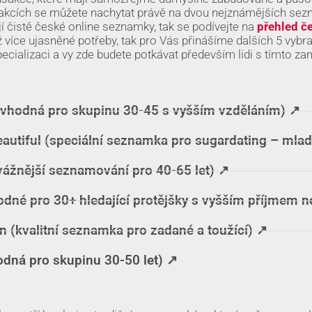
sakcích se můžete nachytat právě na dvou nejznámějších se
í čistě české online seznamky, tak se podívejte na
přehled č
iž více ujasněné potřeby, tak pro Vás přinášíme dalších 5 vybr
ecializaci a vy zde budete potkávat především lidi s tímto z
vhodná pro skupinu 30-45 s vyšším vzděláním) ↗️
utiful (speciální seznamka pro sugardating – mlad
ážnější seznamování pro 40-65 let) ↗️
dné pro 30+ hledající protějšky s vyšším příjmem n
 (kvalitní seznamka pro zadané a toužící) ↗️
ná pro skupinu 30-50 let) ↗️