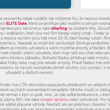
 seznamky nějak rozdělit, tak můžeme říci, že nejvíce oriento
amce
ELITE Date
, která se profiluje jako kvalitní a serózní sez
znamkou pro náročné je také
eDarling
na českém trhu. Soustř
 i vzděláním, kteří více než flirt hledají vážný vztah. Tinder je
jvíce na něm jsou lidé mezi 20-35, kteří hledají vztah i flirt
eznamkou. Naopak se snaží být serióznější (blokuje podezřelé p
dkem je mnoho uživatelů a velmi rozdílné priority a hledání.
B
otek mladé i starší uživatele, kteří mají rádi sex chat nebo po
elmi širokou základnu. Bohužel Badoo přitahuje také mnoho li
 vylákat fotky nebo mají jiné nekalé úmysly. Právě Badoo má vel
ostanou se na tuto seznamku téměř všichni, což vychází i z 
uživatelů a dalších recenzí.
Tinder má v ČR obrovskou popularitu především ve velkých 
, které na jiných seznamkách nenajdete. Mnoho mužů si stěžuj
ně nemají s kým si psát. Ano. Je zde velká konkurence, v kte
, zájmy, BIO. Ale taká
vstupní zprávou
nebo vytrvalostí. Pro ty,
mě udělal placené výhody. Nestačí ale jen prémium členství. 
ové Boosty, kdy vás algoritmus seznamky zobrazuje více a o