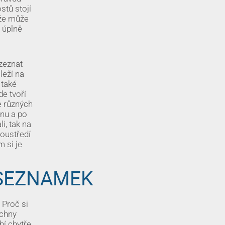
stů stojí
uže může
s úplně
zeznat
leží na
 také
de tvoří
e různých
dnu a po
i, tak na
soustředí
 si je
SEZNAMEK
 Proč si
echny
í chytře