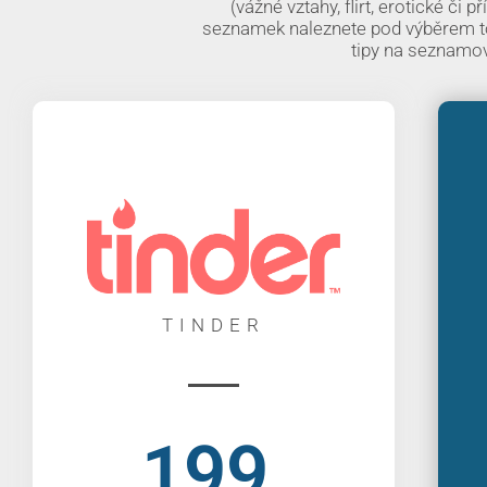
(vážné vztahy, flirt, erotické č
seznamek naleznete pod výběrem to
tipy na seznamov
TINDER
199