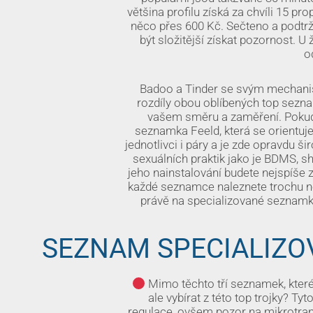
většina profilu získá za chvíli 15 pr
něco přes 600 Kč. Sečteno a podtrž
být složitější získat pozornost. 
o
Badoo a Tinder se svým mechanism
rozdíly obou oblíbených top seznam
vašem směru a zaměření. Pokud c
seznamka Feeld, která se orientuje
jednotlivci i páry a je zde opravdu 
sexuálních praktik jako je BDMS, s
jeho nainstalování budete nejspíše z
každé seznamce naleznete trochu něc
právě na specializované seznamky
SEZNAM SPECIALIZ
Mimo těchto tří seznamek, které
ale vybírat z této top trojky? T
regulace, ovšem pozor na mikrotra