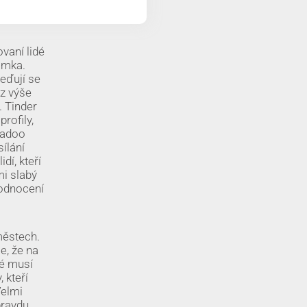
vaní lidé
namka.
eďují se
 z výše
. Tinder
rofily,
adoo
sílání
dí, kteří
mi slabý
hodnocení
městech.
e, že na
ré musí
 kteří
Velmi
pravdu