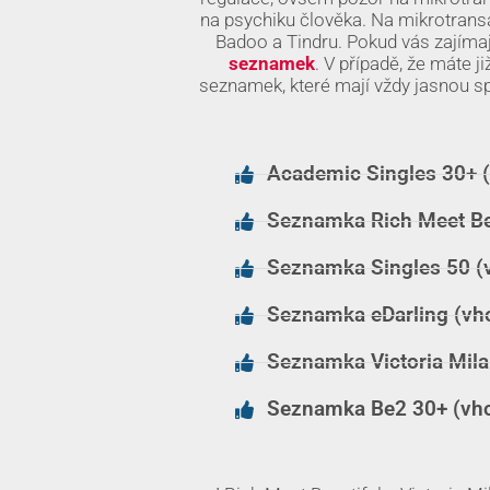
na psychiku člověka. Na mikrotran
Badoo a Tindru. Pokud vás zajímaj
seznamek
. V případě, že máte j
seznamek, které mají vždy jasnou sp
Academic Singles 30+ (
Seznamka Rich Meet Bea
Seznamka Singles 50 (v
Seznamka eDarling (vho
Seznamka Victoria Milan
Seznamka Be2 30+ (vhod