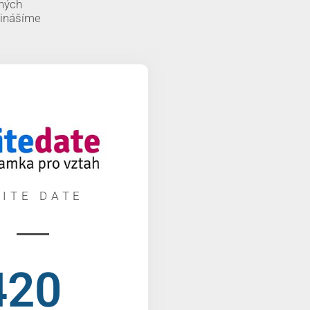
aných
řinášíme
LITE DATE
420