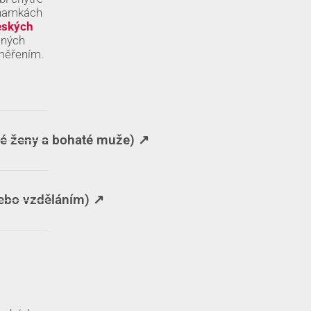
znamkách
eských
aných
aměřením.
é ženy a bohaté muže) ↗️
ebo vzděláním) ↗️