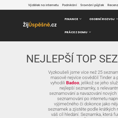
Výdělek na internetu
Podnikání
Srovnání půjček
Recen
FINANCE
OSOBNÍ ROZVOJ
PRÁCE Z DOMU
NEJLEPŠÍ TOP SE
Vyzkoušeli jsme více než 25 sezname
masově nejvíce osvědčil Tinder a 
vyhodili
Badoo
, jelikož se jeho sl
nejlepší seznamky, s relevant
seznamování a navazování nových vzt
seznamování po internetu napro
výjimečného či dokonce jako něja
seznamek a zjistěte podle krátkých r
váš cíl hledání. Seznamka, která fu