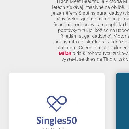
ℹ️ Rich Meet Beautiful a Victoria 
letech získávají masivně na oblibě. 
je zaměřená čistě na surar daddy (v
pány. Velmi zjednodušeně se jedná 
finančně podporovat a na oplátku ho
poptávky trhu, jelikož se na Bado
“hledám sugar daddyho”. Victoria
anonymita a diskrétnost. Jedná se 
statusem. Cílem je často milenec
Milan
a další tohoto typu získáva
vystavit se dnes na Tindru, tak