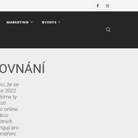
MARKETING
BYZNYS
ROVNÁNÍ
ci, že se
ce 2022
ášíme ty
stí
o online
něco
itních
ngují pro
aměření