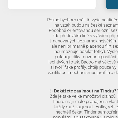
Pokud bychom měli tři výše nastíněné
na vztah budou na české sezn
Podobně orientovanou seriózní se
zde především lidé s vyššími příjmy
jmenovaných seznamek největším a ne
ale není primárně placenou flirt s
neumožňuje posílat fotky). Výsle
přitahuje díky možnosti posílání f
lechtivých fotek. Badoo má věkově v
si tvoří fake profily, chtějí pouze
verifikační mechanismus profilů a d
✨
Dokážete zaujmout na Tindru?
Zde je také velké množství cizinců
Tindru mají málo propojení a vlast
každý muž zaujmout. Fotky, vzhled
nechtějí čekat, Tinder samozřej
populární jsou takzvané 30 minut