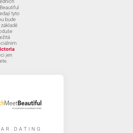
ledních
Beautiful
edají tyto
rou bude
 základě
noduše
ežitá
ociálním
ictoria
ci jen
cete.
AR DATING