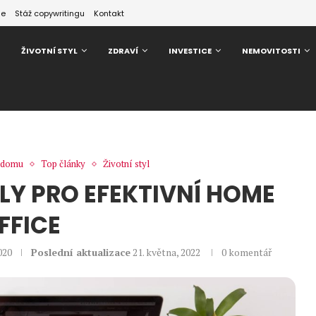
ze
Stáž copywritingu
Kontakt
ŽIVOTNÍ STYL
ZDRAVÍ
INVESTICE
NEMOVITOSTI
z domu
Top články
Životní styl
ÁLY PRO EFEKTIVNÍ HOME
FFICE
2020
Poslední aktualizace
21. května, 2022
0 komentář