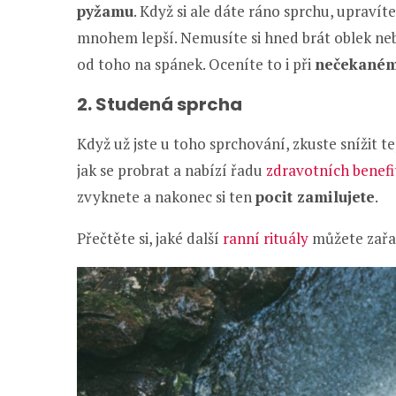
pyžamu
. Když si ale dáte ráno sprchu, upravít
mnohem lepší. Nemusíte si hned brát oblek nebo
od toho na spánek. Oceníte to i při
nečekaném
2. Studená sprcha
Když už jste u toho sprchování, zkuste snížit t
jak se probrat a nabízí řadu
zdravotních benefi
zvyknete a nakonec si ten
pocit zamilujete
.
Přečtěte si, jaké další
ranní rituály
můžete zařad