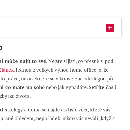
o
ní může najít to své
. Nejste si jisti, co přesně si pod
článek
. Jednou z velkých výhod home office je, že
do práce, nezaseknete se v konverzaci s kolegou při
ni co máte na sobě
nebo jak vypadáte.
Šetříte čas i
zbytku života.
kt
s kolegy a doma se najde asi tisíc věcí, které vás
vyprané oblečení, nepořádek, nikdo vás nevidí, když si