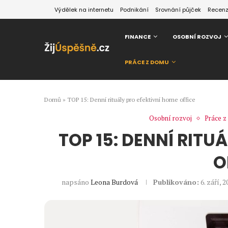
Výdělek na internetu
Podnikání
Srovnání půjček
Recen
FINANCE
OSOBNÍ ROZVOJ
PRÁCE Z DOMU
Domů
»
TOP 15: Denní rituály pro efektivní home office
Osobní rozvoj
Práce 
TOP 15: DENNÍ RITU
O
napsáno
Leona Burdová
Publikováno:
6. září, 