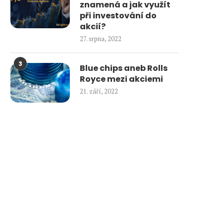
znamená a jak využít
při investování do
akcií?
27. srpna, 2022
3
Blue chips aneb Rolls
Royce mezi akciemi
21. září, 2022