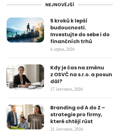
NEJNOVĚJŠÍ
5 kroků k lepší
budoucnosti.
Investujte do sebe i do
finančních trhů
6. srpna, 2026
Kdy je čas na změnu
z OSVČ na s.r.o. a posun
dál?
27. července, 2026
Branding od A do Z –
strategie pro firmy,
které chtějí růst
21. července, 2026