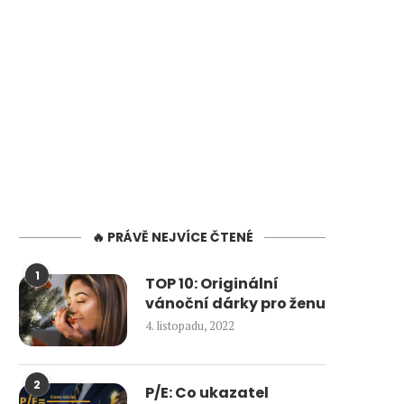
🔥 PRÁVĚ NEJVÍCE ČTENÉ
1
TOP 10: Originální
vánoční dárky pro ženu
4. listopadu, 2022
2
P/E: Co ukazatel