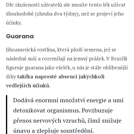
Dle zkušeností uživatelů ale musíte tento lék užívat
dlouhodobě (zhruba dva týdny), než se projeví jeho
účinky.
Guarana
Jihoamerická rostlina, která plodí semena, jež se
následně suší a rozemílají na jemný prášek. V Brazílii
figuruje guarana jako všelék, u nás je stále oblíbenější
díky
takřka naprosté absenci jakýchkoli
vedlejších účinků
.
Dodává enormní množství energie a umí
detoxikovat organismus. Povzbuzuje
přenos nervových vzruchů, čímž snižuje
únavu a zlepšuje soustředění.