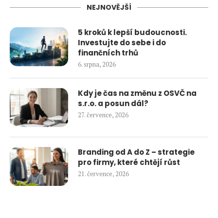
NEJNOVĚJŠÍ
5 kroků k lepší budoucnosti.
Investujte do sebe i do
finančních trhů
6. srpna, 2026
Kdy je čas na změnu z OSVČ na
s.r.o. a posun dál?
27. července, 2026
Branding od A do Z – strategie
pro firmy, které chtějí růst
21. července, 2026