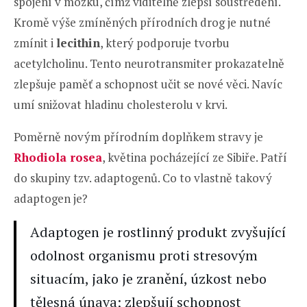
spojení v mozku, čímž viditelně zlepší soustředění.
Kromě výše zmíněných přírodních drog je nutné
zmínit i
lecithin
, který podporuje tvorbu
acetylcholinu. Tento neurotransmiter prokazatelně
zlepšuje paměť a schopnost učit se nové věci. Navíc
umí snižovat hladinu cholesterolu v krvi.
Poměrně novým přírodním doplňkem stravy je
Rhodiola rosea
, květina pocházející ze Sibiře. Patří
do skupiny tzv. adaptogenů. Co to vlastně takový
adaptogen je?
Adaptogen je rostlinný produkt zvyšující
odolnost organismu proti stresovým
situacím, jako je zranění, úzkost nebo
tělesná únava; zlepšují schopnost