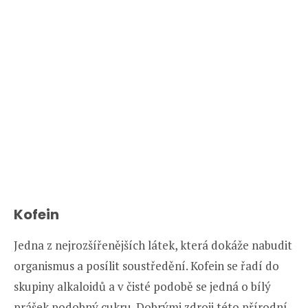
Kofein
Jedna z nejrozšířenějších látek, která dokáže nabudit
organismus a posílit soustředění. Kofein se řadí do
skupiny alkaloidů a v čisté podobě se jedná o bílý
prášek podobný cukru. Dobrými zdroji této přírodní