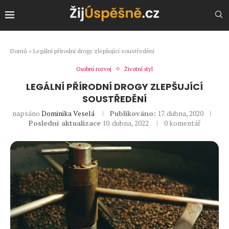
Domů
»
Legální přírodní drogy zlepšující soustředění
Osobní rozvoj
Životní styl
LEGÁLNÍ PŘÍRODNÍ DROGY ZLEPŠUJÍCÍ
SOUSTŘEDĚNÍ
napsáno
Dominika Veselá
Publikováno:
17. dubna, 2020
Poslední aktualizace
10. dubna, 2022
0 komentář