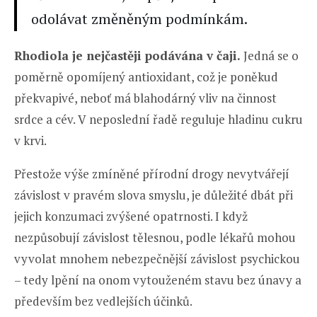
odolávat změněným podmínkám.
Rhodiola je nejčastěji podávána v čaji.
Jedná se o
poměrně opomíjený antioxidant, což je poněkud
překvapivé, neboť má blahodárný vliv na činnost
srdce a cév. V neposlední řadě reguluje hladinu cukru
v krvi.
Přestože výše zmíněné přírodní drogy nevytvářejí
závislost v pravém slova smyslu, je důležité dbát při
jejich konzumaci zvýšené opatrnosti. I když
nezpůsobují závislost tělesnou, podle lékařů mohou
vyvolat mnohem nebezpečnější závislost psychickou
– tedy lpění na onom vytouženém stavu bez únavy a
především bez vedlejších účinků.