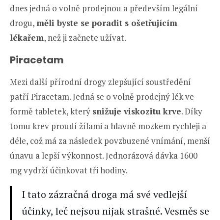
dnes jedná o volně prodejnou a především legální
drogu,
měli byste se poradit s ošetřujícím
lékařem
, než ji začnete užívat.
Piracetam
Mezi další přírodní drogy zlepšující soustředění
patří Piracetam. Jedná se o volně prodejný lék ve
formě tabletek, který
snižuje viskozitu krve
. Díky
tomu krev proudí žílami a hlavně mozkem rychleji a
déle, což má za následek povzbuzené vnímání, menší
únavu a lepší výkonnost. Jednorázová dávka 1600
mg vydrží účinkovat tři hodiny.
I tato zázračná droga má své vedlejší
účinky, leč nejsou nijak strašné. Vesměs se