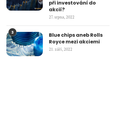
při investování do
akcií?
27. srpna, 2022
3
Blue chips aneb Rolls
Royce mezi akciemi
21. září, 2022