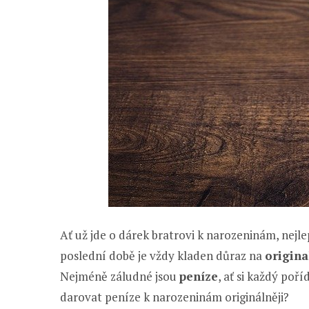
Ať už jde o dárek bratrovi k narozeninám, nejl
poslední době je vždy kladen důraz na
origina
Nejméně záludné jsou
peníze
, ať si každý poří
darovat peníze k narozeninám originálněji?