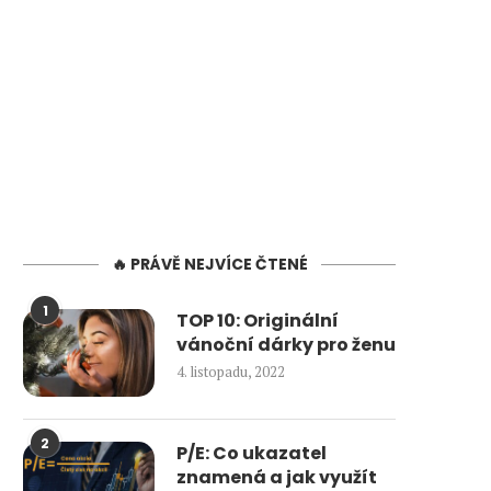
🔥 PRÁVĚ NEJVÍCE ČTENÉ
1
TOP 10: Originální
vánoční dárky pro ženu
4. listopadu, 2022
2
P/E: Co ukazatel
znamená a jak využít