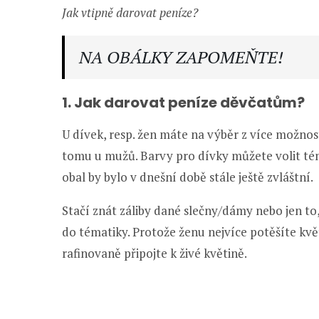
Jak vtipně darovat peníze?
NA OBÁLKY ZAPOMEŇTE!
1. Jak darovat peníze děvčatům?
U dívek, resp. žen máte na výběr z více možnos
tomu u mužů. Barvy pro dívky můžete volit témě
obal by bylo v dnešní době stále ještě zvláštní.
Stačí znát záliby dané slečny/dámy nebo jen to
do tématiky. Protože ženu nejvíce potěšíte kvě
rafinovaně připojte k živé květině.