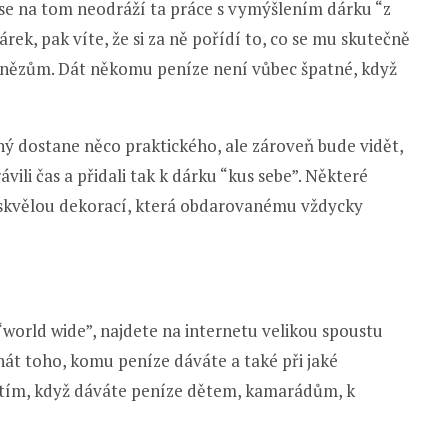
e se na tom neodráží ta práce s vymýšlením dárku “z
ek, pak víte, že si za ně pořídí to, co se mu skutečně
 penězům. Dát někomu peníze není vůbec špatné, když
ný dostane něco praktického, ale zároveň bude vidět,
rávili čas a přidali tak k dárku “kus sebe”. Některé
i skvělou dekorací, která obdarovanému vždycky
world wide”, najdete na internetu velikou spoustu
 znát toho, komu peníze dáváte a také při jaké
ezi tím, když dáváte peníze dětem, kamarádům, k