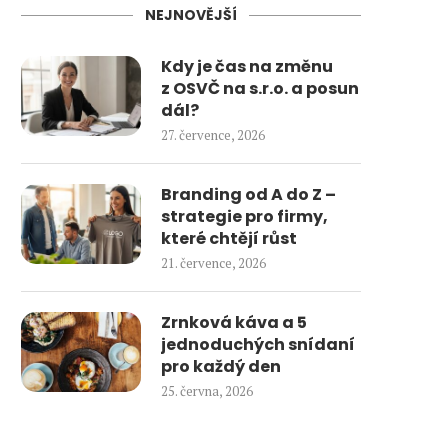
NEJNOVĚJŠÍ
Kdy je čas na změnu
z OSVČ na s.r.o. a posun
dál?
27. července, 2026
Branding od A do Z –
strategie pro firmy,
které chtějí růst
21. července, 2026
Zrnková káva a 5
jednoduchých snídaní
pro každý den
25. června, 2026