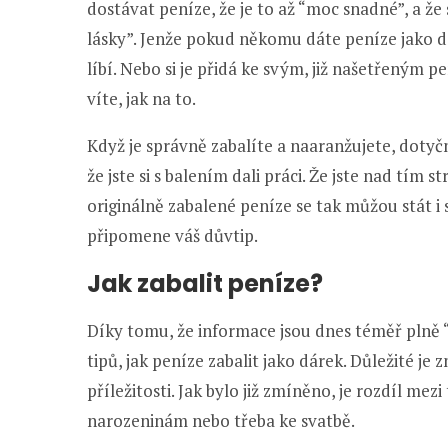
dostávat peníze, že je to až “moc snadné”, a ž
lásky”. Jenže pokud někomu dáte peníze jako dár
líbí. Nebo si je přidá ke svým, již našetřeným
víte, jak na to.
Když je správně zabalíte a naaranžujete, dotyč
že jste si s balením dali práci. Že jste nad tím st
originálně zabalené peníze se tak můžou stát 
připomene váš důvtip.
Jak zabalit peníze?
Díky tomu, že informace jsou dnes téměř plně “
tipů, jak peníze zabalit jako dárek. Důležité je
příležitosti. Jak bylo již zmíněno, je rozdíl m
narozeninám nebo třeba ke svatbě.