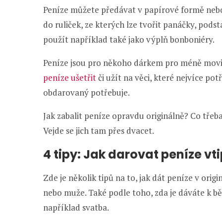
Peníze můžete předávat v papírové formě nebo 
do ruliček, ze kterých lze tvořit panáčky, pod
použít například také jako výplň bonboniéry.
Peníze jsou pro někoho dárkem pro méně mov
peníze ušetřit
či užít na věci, které nejvíce potř
obdarovaný potřebuje.
Jak zabalit peníze opravdu originálně? Co třeb
Vejde se jich tam přes dvacet.
4 tipy: Jak darovat peníze vt
Zde je několik tipů na to, jak dát peníze v ori
nebo muže. Také podle toho, zda je dáváte k bě
například svatba.