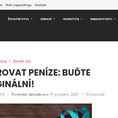
ze
Stáž copywritingu
Kontakt
ŽIVOTNÍ STYL
ZDRAVÍ
INVESTICE
NEMOVITOSTI
zvoj
Životní styl
AROVAT PENÍZE: BUĎTE
GINÁLNÍ!
019
Poslední aktualizace
19. prosince, 2020
0 komentář