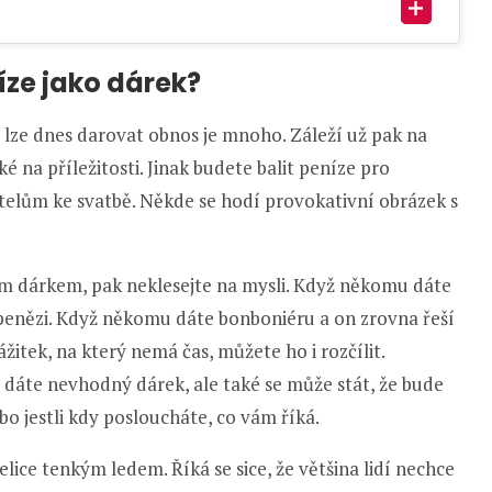
íze jako dárek?
 lze dnes darovat obnos je mnoho. Záleží už pak na
 na příležitosti. Jinak budete balit peníze pro
átelům ke svatbě. Někde se hodí provokativní obrázek s
m dárkem, pak neklesejte na mysli. Když někomu dáte
 penězi. Když někomu dáte bonboniéru a on zrovna řeší
itek, na který nemá čas, můžete ho i rozčílit.
že dáte nevhodný dárek, ale také se může stát, že bude
o jestli kdy posloucháte, co vám říká.
ice tenkým ledem. Říká se sice, že většina lidí nechce