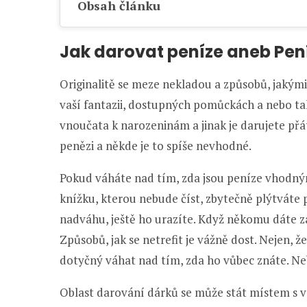
Obsah článku
Jak darovat peníze aneb Pen
Originalitě se meze nekladou a způsobů, jakými
vaší fantazii, dostupných pomůckách a nebo také
vnoučata k narozeninám a jinak je darujete př
penězi a někde je to spíše nevhodné.
Pokud váháte nad tím, zda jsou peníze vhodný
knížku, kterou nebude číst, zbytečně plýtváte
nadváhu, ještě ho urazíte. Když někomu dáte záž
Způsobů, jak se netrefit je vážně dost. Nejen, 
dotyčný váhat nad tím, zda ho vůbec znáte. Neb
Oblast darování dárků se může stát místem s vel