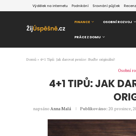
Výdělek na internetu
Podnikání
Srovnání půjček
Recen
FINANCE
OSOBNÍ ROZVOJ
PRÁCE Z DOMU
Domů
»
4+1 Tipů: Jak darovat peníze: Buďte originální!
Osobní ro
4+1 TIPŮ: JAK D
ORI
napsáno
Anna Malá
Publikováno:
20. prosince, 2