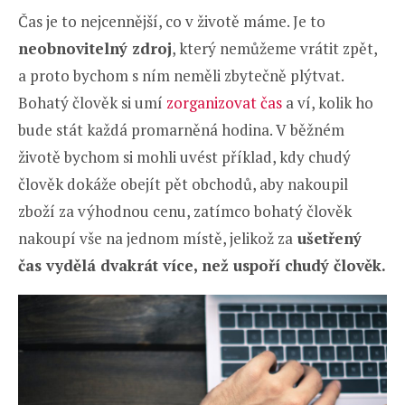
Čas je to nejcennější, co v životě máme. Je to
neobnovitelný zdroj
, který nemůžeme vrátit zpět,
a proto bychom s ním neměli zbytečně plýtvat.
Bohatý člověk si umí
zorganizovat čas
a ví, kolik ho
bude stát každá promarněná hodina. V běžném
životě bychom si mohli uvést příklad, kdy chudý
člověk dokáže obejít pět obchodů, aby nakoupil
zboží za výhodnou cenu, zatímco bohatý člověk
nakoupí vše na jednom místě, jelikož za
ušetřený
čas vydělá dvakrát více, než uspoří chudý člověk.