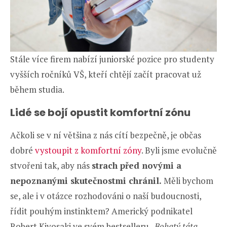
Stále více firem nabízí juniorské pozice pro studenty
vyšších ročníků VŠ, kteří chtějí začít pracovat už
během studia.
Lidé se bojí opustit komfortní zónu
Ačkoli se v ní většina z nás cítí bezpečně, je občas
dobré
vystoupit z komfortní zóny
. Byli jsme evolučně
stvořeni tak, aby nás
strach před novými a
nepoznanými skutečnostmi chránil.
Měli bychom
se, ale i v otázce rozhodováni o naší budoucnosti,
řídit pouhým instinktem? Americký podnikatel
Robert Kiyosaki ve svém bestselleru „
Bohatý táta,