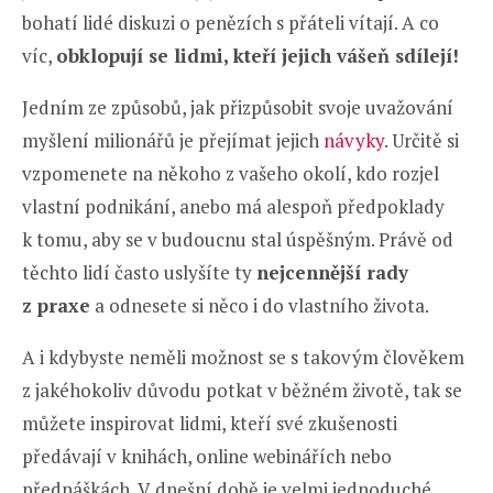
bohatí lidé diskuzi o penězích s přáteli vítají. A co
víc,
obklopují se lidmi, kteří jejich vášeň sdílejí!
Jedním ze způsobů, jak přizpůsobit svoje uvažování
myšlení milionářů je přejímat jejich
návyky
. Určitě si
vzpomenete na někoho z vašeho okolí, kdo rozjel
vlastní podnikání, anebo má alespoň předpoklady
k tomu, aby se v budoucnu stal úspěšným. Právě od
těchto lidí často uslyšíte ty
nejcennější rady
z praxe
a odnesete si něco i do vlastního života.
A i kdybyste neměli možnost se s takovým člověkem
z jakéhokoliv důvodu potkat v běžném životě, tak se
můžete inspirovat lidmi, kteří své zkušenosti
předávají v knihách, online webinářích nebo
přednáškách. V dnešní době je velmi jednoduché