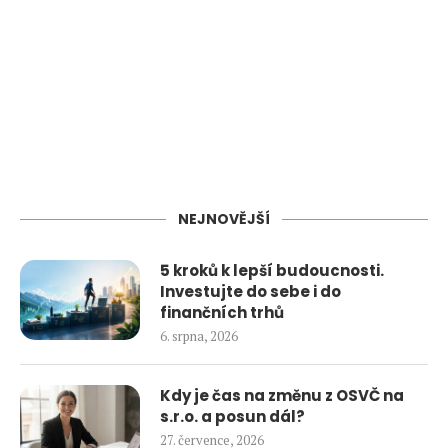
NEJNOVĚJŠÍ
5 kroků k lepší budoucnosti.
Investujte do sebe i do
finančních trhů
6. srpna, 2026
Kdy je čas na změnu z OSVČ na
s.r.o. a posun dál?
27. července, 2026