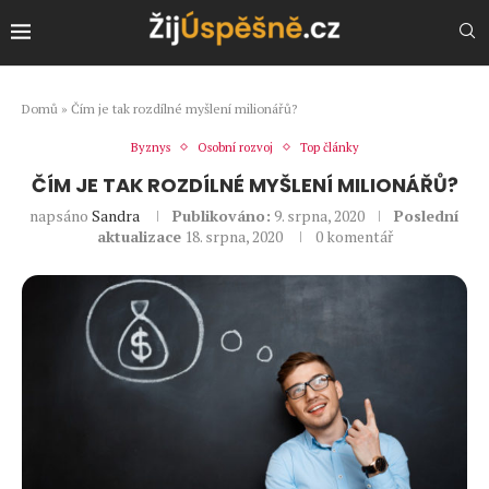
Domů
»
Čím je tak rozdílné myšlení milionářů?
Byznys
Osobní rozvoj
Top články
ČÍM JE TAK ROZDÍLNÉ MYŠLENÍ MILIONÁŘŮ?
napsáno
Sandra
Publikováno:
9. srpna, 2020
Poslední
aktualizace
18. srpna, 2020
0 komentář