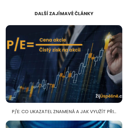
DALŠÍ ZAJÍMAVÉ ČLÁNKY
P/E: CO UKAZATEL ZNAMENÁ A JAK VYUŽÍT PŘI...