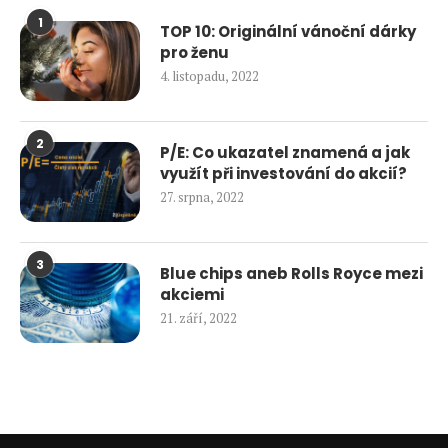
1
TOP 10: Originální vánoční dárky
pro ženu
4. listopadu, 2022
2
P/E: Co ukazatel znamená a jak
využít při investování do akcií?
27. srpna, 2022
3
Blue chips aneb Rolls Royce mezi
akciemi
21. září, 2022