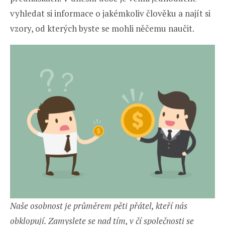
vyhledat si informace o jakémkoliv člověku a najít si
vzory, od kterých byste se mohli něčemu naučit.
Naše osobnost je průměrem pěti přátel, kteří nás
obklopují. Zamyslete se nad tím, v čí společnosti se