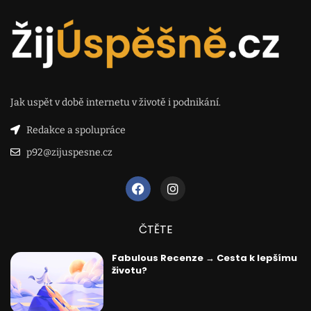
Jak uspět v době internetu v životě i podnikání.
Redakce a spolupráce
p92@zijuspesne.cz
ČTĚTE
Fabulous Recenze → Cesta k lepšímu
životu?