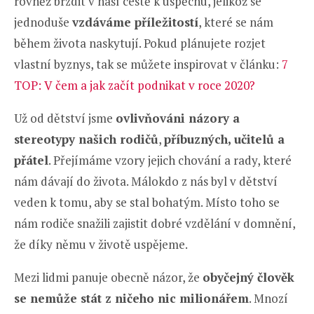
rovněž brzdit v naší cestě k úspěchu, jelikož se
jednoduše
vzdáváme příležitostí
, které se nám
během života naskytují. Pokud plánujete rozjet
vlastní byznys, tak se můžete inspirovat v článku:
7
TOP: V čem a jak začít podnikat v roce 2020?
Už od dětství jsme
ovlivňováni názory a
stereotypy našich rodičů
,
příbuzných, učitelů a
přátel
. Přejímáme vzory jejich chování a rady, které
nám dávají do života. Málokdo z nás byl v dětství
veden k tomu, aby se stal bohatým. Místo toho se
nám rodiče snažili zajistit dobré vzdělání v domnění,
že díky němu v životě uspějeme.
Mezi lidmi panuje obecně názor, že
obyčejný člověk
se nemůže stát z ničeho nic milionářem
. Mnozí