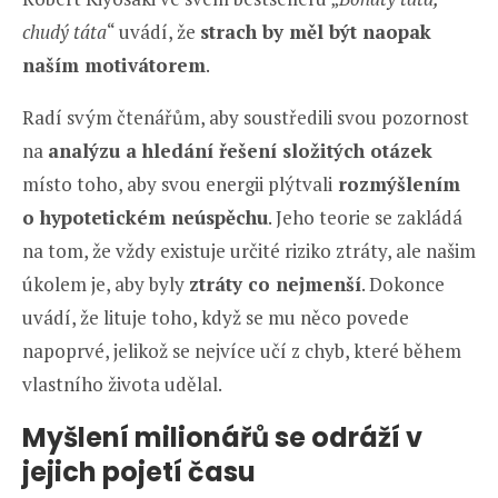
chudý táta
“ uvádí, že
strach by měl být naopak
naším motivátorem
.
Radí svým čtenářům, aby soustředili svou pozornost
na
analýzu a hledání řešení složitých otázek
místo toho, aby svou energii plýtvali
rozmýšlením
o hypotetickém neúspěchu
. Jeho teorie se zakládá
na tom, že vždy existuje určité riziko ztráty, ale našim
úkolem je, aby byly
ztráty co nejmenší
. Dokonce
uvádí, že lituje toho, když se mu něco povede
napoprvé, jelikož se nejvíce učí z chyb, které během
vlastního života udělal.
Myšlení milionářů se odráží v
jejich pojetí času