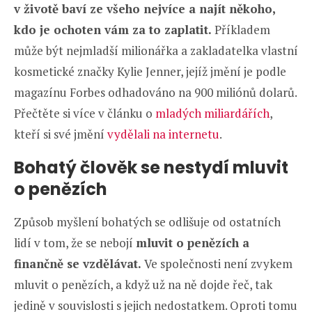
v životě baví ze všeho nejvíce a najít někoho,
kdo je ochoten vám za to zaplatit.
Příkladem
může být nejmladší milionářka a zakladatelka vlastní
kosmetické značky Kylie Jenner, jejíž jmění je podle
magazínu Forbes odhadováno na 900 miliónů dolarů.
Přečtěte si více v článku o
mladých miliardářích
,
kteří si své jmění
vydělali na internetu
.
Bohatý člověk se nestydí mluvit
o penězích
Způsob myšlení bohatých se odlišuje od ostatních
lidí v tom, že se nebojí
mluvit o penězích a
finančně se vzdělávat.
Ve společnosti není zvykem
mluvit o penězích, a když už na ně dojde řeč, tak
jedině v souvislosti s jejich nedostatkem. Oproti tomu