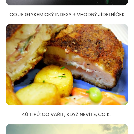
CO JE GLYKEMICKÝ INDEX? + VHODNÝ JÍDELNÍČEK
40 TIPŮ: CO VAŘIT, KDYŽ NEVÍTE, CO K...