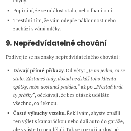
chyby.
Popírání, že se událost stala, nebo lhaní o ní.
Trestání tím, že vám odepře náklonnost nebo
zachází s vámi mlčky.
9. Nepředvídatelné chování
Podívejte se na znaky nepředvídatelného chování:
Dávají přímé příkazy
. Od věty:
„Je mi jedno, co se
stalo. Zůstaneš tady, dokud nezískáš toho klienta
zpátky, nebo dostaneš padáka,“
až po
„Přestaň brát
ty prášky“
, očekávají, že bez otázek uděláte
všechno, co řeknou.
Časté výbuchy vzteku
. Řekli vám, abyste zrušili
ten výlet s kamarádkou nebo dali auto do garáže,
ale vy jste to neudělali. Tak se rozzuří a zlostně