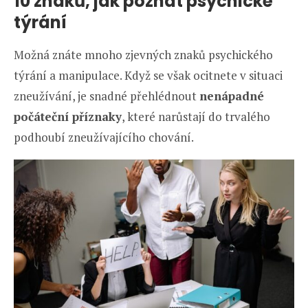
10 znaků, jak poznat psychické
týrání
Možná znáte mnoho zjevných znaků psychického
týrání a manipulace. Když se však ocitnete v situaci
zneužívání, je snadné přehlédnout
nenápadné
počáteční příznaky
, které narůstají do trvalého
podhoubí zneužívajícího chování.