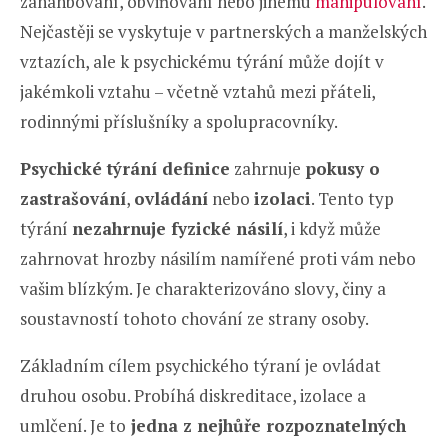
zahanbování, obviňování nebo jinému
manipulování
.
Nejčastěji se vyskytuje v partnerských a manželských
vztazích, ale k psychickému týrání může dojít v
jakémkoli vztahu – včetně vztahů mezi přáteli,
rodinnými příslušníky a spolupracovníky.
Psychické týrání definice
zahrnuje
pokusy o
zastrašování
,
ovládání
nebo
izolaci
. Tento typ
týrání
nezahrnuje fyzické násilí
, i když může
zahrnovat hrozby násilím namířené proti vám nebo
vašim blízkým. Je charakterizováno slovy, činy a
soustavností tohoto chování ze strany osoby.
Základním cílem psychického týraní je ovládat
druhou osobu. Probíhá diskreditace, izolace a
umlčení. Je to
jedna z nejhůře rozpoznatelných