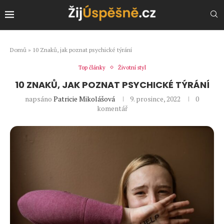
Domů
»
10 Znaků, jak poznat psychické týrání
Top články
Životní styl
10 ZNAKŮ, JAK POZNAT PSYCHICKÉ TÝRÁNÍ
napsáno
Patricie Mikolášová
9. prosince, 2022
0
komentář