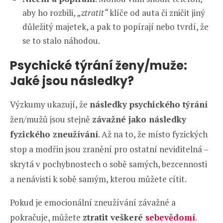
aby ho rozbili,
„ztratit“
klíče od auta či zničit jiný
důležitý majetek, a pak to popírají nebo tvrdí, že
se to stalo náhodou.
Psychické týrání ženy/muže:
Jaké jsou následky?
Výzkumy ukazují, že
následky psychického týrání
žen/mužů jsou stejně
závažné jako následky
fyzického zneužívání
. Až na to, že místo fyzických
stop a modřin jsou zranění pro ostatní neviditelná –
skrytá v pochybnostech o sobě samých, bezcennosti
a nenávisti k sobě samým, kterou můžete cítit.
Pokud je emocionální zneužívání závažné a
pokračuje, můžete
ztratit veškeré
sebevědomí
.