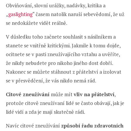
Obviňování, slovní urážky, nadávky, kritika a
„
gaslighting
“ časem natolik naruší sebevědomí, že už
se nedokážete vidět reálně.
V důsledku toho začnete souhlasit s násilníkem a
stanete se vnitřně kritickými. Jakmile k tomu dojde,
ocitnete se v pasti zneužívajícího vztahu a uvěříte,
že nikdy nebudete pro nikoho jiného dost dobří.
Nakonec se můžete stáhnout z přátelství a izolovat
se v přesvědčení, že vás nikdo nemá rád.
Citové zneužívání
může mít
vliv na přátelství
,
protože citově zneužívaní lidé se často obávají, jak je
lidé vidí a zda je mají skutečně rádi.
Navíc citové zneužívání
způsobí řadu zdravotních