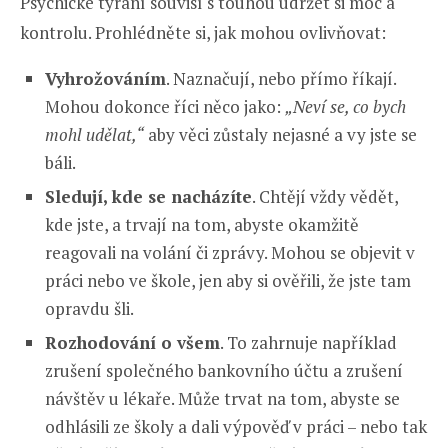
Psychické týrání souvisí s touhou udržet si moc a
kontrolu. Prohlédněte si, jak mohou ovlivňovat:
Vyhrožováním
. Naznačují, nebo přímo říkají.
Mohou dokonce říci něco jako:
„Neví se, co bych
mohl udělat,“
aby věci zůstaly nejasné a vy jste se
báli.
Sledují, kde se nacházíte
. Chtějí vždy vědět,
kde jste, a trvají na tom, abyste okamžitě
reagovali na volání či zprávy. Mohou se objevit v
práci nebo ve škole, jen aby si ověřili, že jste tam
opravdu šli.
Rozhodování o všem
. To zahrnuje například
zrušení společného bankovního účtu a zrušení
návštěv u lékaře. Může trvat na tom, abyste se
odhlásili ze školy a dali výpověď v práci – nebo tak