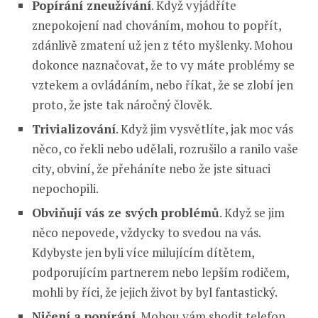
Popírání zneužívání
. Když vyjádříte
znepokojení nad chováním, mohou to popřít,
zdánlivě zmatení už jen z této myšlenky. Mohou
dokonce naznačovat, že to vy máte problémy se
vztekem a ovládáním, nebo říkat, že se zlobí jen
proto, že jste tak náročný člověk.
Trivializování
. Když jim vysvětlíte, jak moc vás
něco, co řekli nebo udělali, rozrušilo a ranilo vaše
city, obviní, že přeháníte nebo že jste situaci
nepochopili.
Obviňují vás ze svých problémů
. Když se jim
něco nepovede, vždycky to svedou na vás.
Kdybyste jen byli více milujícím dítětem,
podporujícím partnerem nebo lepším rodičem,
mohli by říci, že jejich život by byl fantastický.
Ničení a popírání
. Mohou vám shodit telefon,