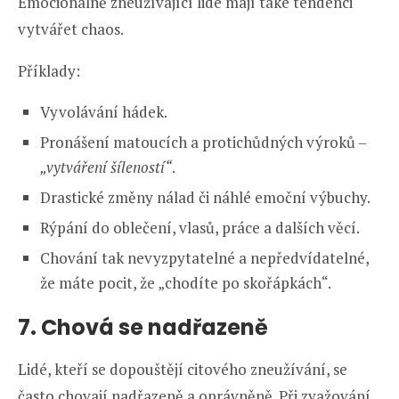
Emocionálně zneužívající lidé mají také tendenci
vytvářet chaos.
Příklady:
Vyvolávání hádek.
Pronášení matoucích a protichůdných výroků –
„vytváření šíleností“
.
Drastické změny nálad či náhlé emoční výbuchy.
Rýpání do oblečení, vlasů, práce a dalších věcí.
Chování tak nevyzpytatelné a nepředvídatelné,
že máte pocit, že „chodíte po skořápkách“.
7. Chová se nadřazeně
Lidé, kteří se dopouštějí citového zneužívání, se
často chovají nadřazeně a oprávněně. Při zvažování,