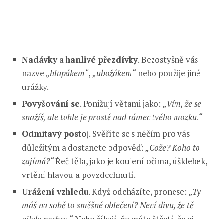
Nadávky
a
hanlivé přezdívky
. Bezostyšně vás
nazve
„hlupákem“
,
„ubožákem“
nebo použije jiné
urážky.
Povyšování se
. Ponižují větami jako: „
Vím, že se
snažíš, ale tohle je prostě nad rámec tvého mozku.“
Odmítavý postoj
. Svěříte se s něčím pro vás
důležitým a dostanete odpověď:
„Cože? Koho to
zajímá?“
Řeč těla, jako je koulení očima, úšklebek,
vrtění hlavou a povzdechnutí.
Urážení vzhledu
. Když odcházíte, pronese:
„Ty
máš na sobě to směšné oblečení?
Není divu, že tě
nikdo nechce.“
Nebo říkají, že máte štěstí, že si