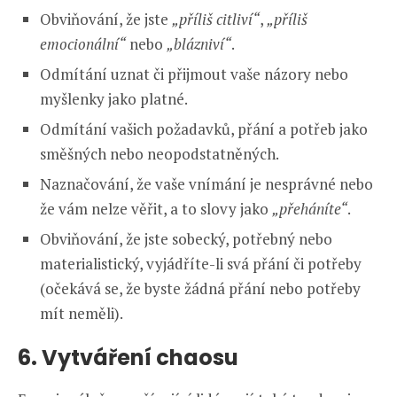
Obviňování, že jste
„příliš citliví“
,
„příliš
emocionální“
nebo
„blázniví“
.
Odmítání uznat či přijmout vaše názory nebo
myšlenky jako platné.
Odmítání vašich požadavků, přání a potřeb jako
směšných nebo neopodstatněných.
Naznačování, že vaše vnímání je nesprávné nebo
že vám nelze věřit, a to slovy jako
„přeháníte“
.
Obviňování, že jste sobecký, potřebný nebo
materialistický, vyjádříte-li svá přání či potřeby
(očekává se, že byste žádná přání nebo potřeby
mít neměli).
6. Vytváření chaosu