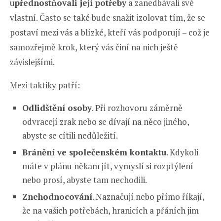
u
přednostňovali její potřeby
a zanedbávali své
vlastní. Často se také bude snažit izolovat tím, že se
postaví mezi vás a blízké, kteří vás podporují – což je
samozřejmě krok, který vás činí na nich ještě
závislejšími.
Mezi taktiky patří:
Odlidštění osoby
. Při rozhovoru záměrně
odvracejí zrak nebo se dívají na něco jiného,
abyste se cítili nedůležití.
Bránění ve společenském kontaktu
. Kdykoli
máte v plánu někam jít, vymyslí si rozptýlení
nebo prosí, abyste tam nechodili.
Znehodnocování
. Naznačují nebo přímo říkají,
že na vašich potřebách, hranicích a přáních jim