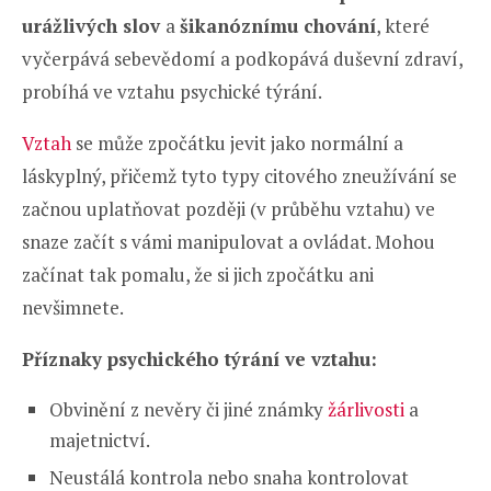
urážlivých slov
a
šikanóznímu chování
, které
vyčerpává sebevědomí a podkopává duševní zdraví,
probíhá ve vztahu psychické týrání.
Vztah
se může zpočátku jevit jako normální a
láskyplný, přičemž tyto typy citového zneužívání se
začnou uplatňovat později (v průběhu vztahu) ve
snaze začít s vámi manipulovat a ovládat. Mohou
začínat tak pomalu, že si jich zpočátku ani
nevšimnete.
Příznaky psychického týrání ve vztahu:
Obvinění z nevěry či jiné známky
žárlivosti
a
majetnictví.
Neustálá kontrola nebo snaha kontrolovat