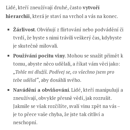
Lidé, kteří zneužívají druhé, často
vytvoří
hierarchii
, která je staví na vrchol a vás na konec.
Žárlivost
. Obviňují z flirtování nebo podvádění či
tvrdí, že byste s nimi trávili veškerý čas, kdybyste
je skutečně milovali.
Používání pocitu viny
. Mohou se snažit přimět k
tomu, abyste něco udělali, a říkat vám věci jako:
„Tohle mi dlužíš. Podívej se, co všechno jsem pro
tebe udělal“
, aby dosáhli svého.
Navádění a obviňování
. Lidé, kteří manipulují a
zneužívají, obvykle přesně vědí, jak rozrušit.
Jakmile se však rozčílíte, svalí vinu zpět na vás –
je to přece vaše chyba, že jste tak citliví a
neschopní.