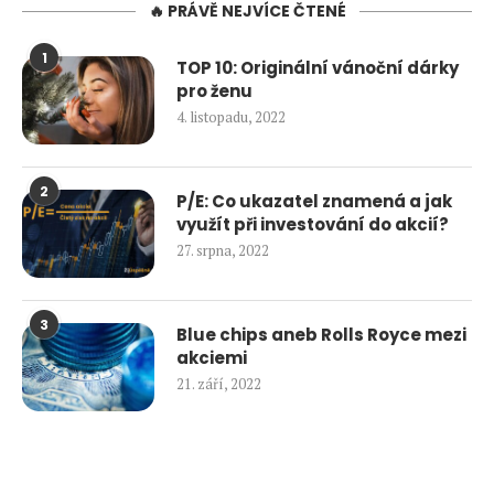
🔥 PRÁVĚ NEJVÍCE ČTENÉ
1
TOP 10: Originální vánoční dárky
pro ženu
4. listopadu, 2022
2
P/E: Co ukazatel znamená a jak
využít při investování do akcií?
27. srpna, 2022
3
Blue chips aneb Rolls Royce mezi
akciemi
21. září, 2022