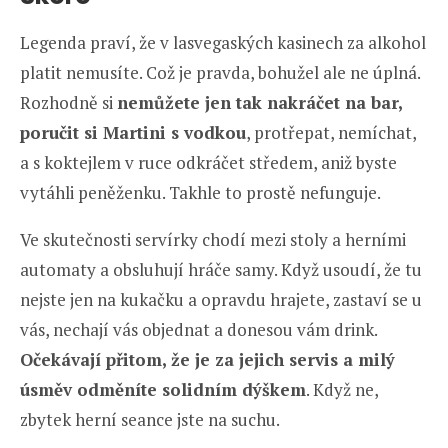
Legenda praví, že v lasvegaských kasinech za alkohol
platit nemusíte. Což je pravda, bohužel ale ne úplná.
Rozhodně si
nemůžete jen tak nakráčet na bar,
poručit si Martini s vodkou
, protřepat, nemíchat,
a s koktejlem v ruce odkráčet středem, aniž byste
vytáhli peněženku. Takhle to prostě nefunguje.
Ve skutečnosti servírky chodí mezi stoly a herními
automaty a obsluhují hráče samy. Když usoudí, že tu
nejste jen na kukačku a opravdu hrajete, zastaví se u
vás, nechají vás objednat a donesou vám drink.
Očekávají přitom, že je za jejich servis a milý
úsměv odměníte solidním dýškem
. Když ne,
zbytek herní seance jste na suchu.