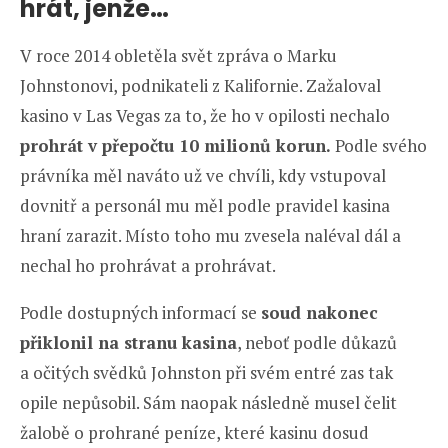
hrát, jenže…
V roce 2014 obletěla svět zpráva o Marku
Johnstonovi, podnikateli z Kalifornie. Zažaloval
kasino v Las Vegas za to, že ho v opilosti nechalo
prohrát v přepočtu 10 milionů korun.
Podle svého
právníka měl naváto už ve chvíli, kdy vstupoval
dovnitř a personál mu měl podle pravidel kasina
hraní zarazit. Místo toho mu zvesela naléval dál a
nechal ho prohrávat a prohrávat.
Podle dostupných informací se
soud nakonec
přiklonil na stranu kasina
, neboť podle důkazů
a očitých svědků Johnston při svém entré zas tak
opile nepůsobil. Sám naopak následně musel čelit
žalobě o prohrané peníze, které kasinu dosud