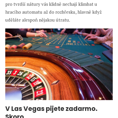
pro tvrdší nátury vás klidně nechají klimbat u
hracího automatu až do rozbřesku, hlavně když
uděláte alespoň nějakou útratu.
V Las Vegas pijete zadarmo.
Skoro