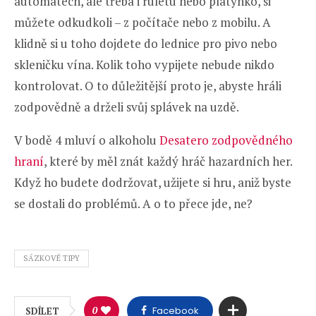
automatech, ale třeba i ruletu nebo plátýnko, si
můžete odkudkoli – z počítače nebo z mobilu. A
klidně si u toho dojdete do lednice pro pivo nebo
skleničku vína. Kolik toho vypijete nebude nikdo
kontrolovat. O to důležitější proto je, abyste hráli
zodpovědně a drželi svůj splávek na uzdě.
V bodě 4 mluví o alkoholu
Desatero zodpovědného
hraní
, které by měl znát každý hráč hazardních her.
Když ho budete dodržovat, užijete si hru, aniž byste
se dostali do problémů. A o to přece jde, ne?
SÁZKOVÉ TIPY
0
Facebook
SDÍLET