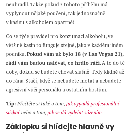
neuhradil. Takže pokud z tohoto příběhu má
vyplynout nějaké poučení, tak jednoznačně –
v kasinu s alkoholem opatrně!
Co se týče pravidel pro konzumaci alkoholu, ve
většině kasin to funguje stejně, jako v každém jiném
podniku.
Pokud vám už bylo 18 (v Las Vegas 21),
rádi vám budou nalévat, co hrdlo ráčí
. A to do té
doby, dokud se budete chovat slušně. Tedy klidně až
do rána. Stačí, když se nebudete motat a nebudete
agresivní vůči personálu a ostatním hostům.
Tip:
Přečtěte si také o tom,
jak vypadá profesionální
sázkař
nebo o tom,
jak se dá vydělat sázením
.
Záklopku si hlídejte hlavně vy