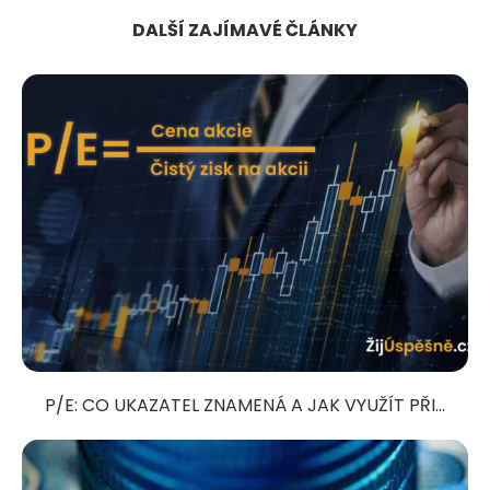
DALŠÍ ZAJÍMAVÉ ČLÁNKY
P/E: CO UKAZATEL ZNAMENÁ A JAK VYUŽÍT PŘI...