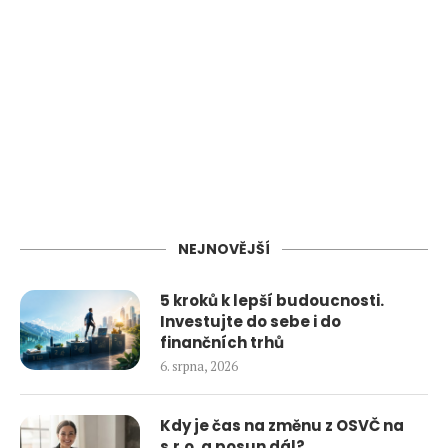
NEJNOVĚJŠÍ
5 kroků k lepší budoucnosti.
Investujte do sebe i do
finančních trhů
6. srpna, 2026
Kdy je čas na změnu z OSVČ na
s.r.o. a posun dál?