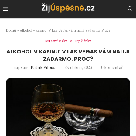
Domů
»
Alkohol v kasinu: V Las Vegas vám nalijí zadarmo. Proč?
Kurzové sázky
Top články
ALKOHOL V KASINU: V LAS VEGAS VÁM NALIJÍ
ZADARMO. PROČ?
napsáno
Patrik Pilous
28. dubna, 2023
0 komentář