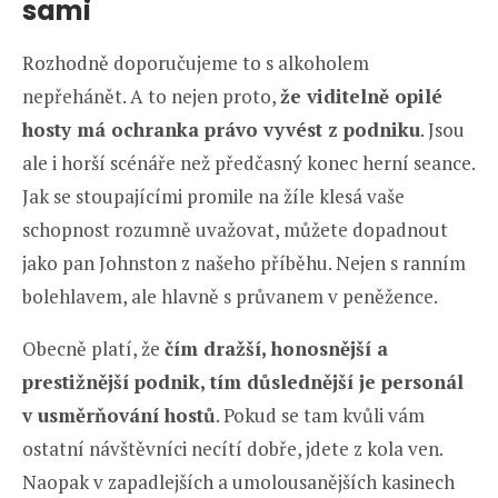
sami
Rozhodně doporučujeme to s alkoholem
nepřehánět. A to nejen proto,
že viditelně opilé
hosty má ochranka právo vyvést z podniku
. Jsou
ale i horší scénáře než předčasný konec herní seance.
Jak se stoupajícími promile na žíle klesá vaše
schopnost rozumně uvažovat, můžete dopadnout
jako pan Johnston z našeho příběhu. Nejen s ranním
bolehlavem, ale hlavně s průvanem v peněžence.
Obecně platí, že
čím dražší, honosnější a
prestižnější podnik, tím důslednější je personál
v usměrňování hostů
. Pokud se tam kvůli vám
ostatní návštěvníci necítí dobře, jdete z kola ven.
Naopak v zapadlejších a umolousanějších kasinech