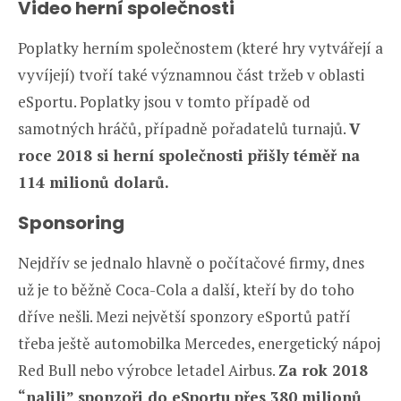
Video herní společnosti
Poplatky herním společnostem (které hry vytvářejí a
vyvíjejí) tvoří také významnou část tržeb v oblasti
eSportu. Poplatky jsou v tomto případě od
samotných hráčů, případně pořadatelů turnajů.
V
roce 2018 si herní společnosti přišly téměř na
114 milionů dolarů.
Sponsoring
Nejdřív se jednalo hlavně o počítačové firmy, dnes
už je to běžně Coca-Cola a další, kteří by do toho
dříve nešli. Mezi největší sponzory eSportů patří
třeba ještě automobilka Mercedes, energetický nápoj
Red Bull nebo výrobce letadel Airbus.
Za rok 2018
“nalili” sponzoři do eSportu přes 380 milionů