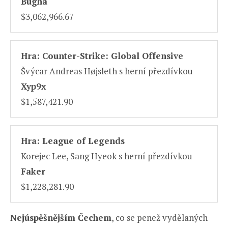
Bugha
$3,062,966.67
Hra: Counter-Strike: Global Offensive
Švýcar Andreas Højsleth s herní přezdívkou
Xyp9x
$1,587,421.90
Hra: League of Legends
Korejec Lee, Sang Hyeok s herní přezdívkou
Faker
$1,228,281.90
Nejúspěšnějším Čechem
, co se penež vydělaných