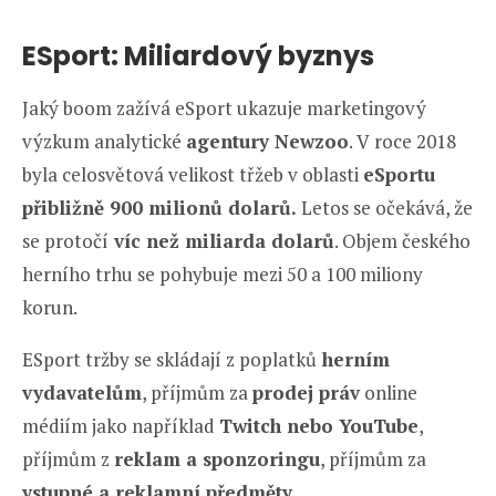
ESport: Miliardový byznys
Jaký boom zažívá eSport ukazuje marketingový
výzkum analytické
agentury Newzoo
. V roce 2018
byla celosvětová velikost třžeb v oblasti
eSportu
přibližně 900 milionů dolarů.
Letos se očekává, že
se protočí
víc než miliarda dolarů
. Objem českého
herního trhu se pohybuje mezi 50 a 100 miliony
korun.
ESport tržby se skládají z poplatků
herním
vydavatelům
, příjmům za
prodej práv
online
médiím jako například
Twitch nebo YouTube
,
příjmům z
reklam a sponzoringu
, příjmům za
vstupné a reklamní předměty
.