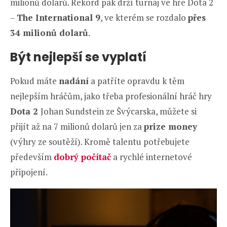
milionů dolarů. Rekord pak drží turnaj ve hře Dota 2
–
The International 9
, ve kterém se rozdalo
přes
34 milionů dolarů
.
Být nejlepší se vyplatí
Pokud máte
nadání
a patříte opravdu k těm
nejlepším hráčům, jako třeba profesionální hráč hry
Dota 2
Johan Sundstein ze Švýcarska, můžete si
přijít až na 7 milionů dolarů jen za
prize money
(výhry ze soutěží). Kromě talentu potřebujete
především
dobrý počítač
a rychlé internetové
připojení.