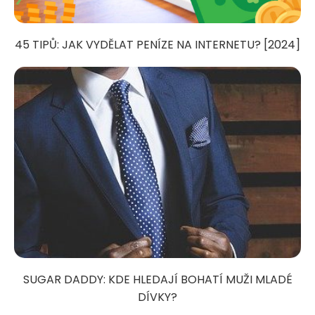
45 TIPŮ: JAK VYDĚLAT PENÍZE NA INTERNETU? [2024]
SUGAR DADDY: KDE HLEDAJÍ BOHATÍ MUŽI MLADÉ
DÍVKY?