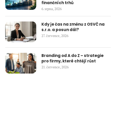
finančních trhů
6. srpna, 2026
Kdy je čas na změnu z OSVČ na
s.r.o. a posun dál?
27. července, 2026
Branding od A do Z – strategie
pro firmy, které chtějí růst
21. července, 2026