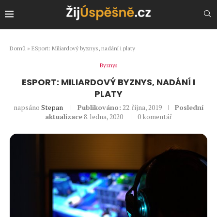
Domů
»
ESport: Miliardový byznys, nadání i platy
Byznys
ESPORT: MILIARDOVÝ BYZNYS, NADÁNÍ I
PLATY
napsáno
Stepan
Publikováno:
22. října, 2019
Poslední
aktualizace
8. ledna, 2020
0 komentář