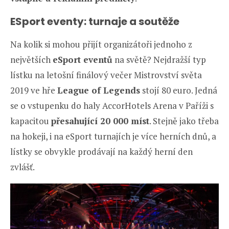
ESport eventy: turnaje a soutěže
Na kolik si mohou přijít organizátoři jednoho z
největších
eSport eventů
na světě? Nejdražší typ
lístku na letošní finálový večer Mistrovství světa
2019 ve hře
League of Legends
stojí 80 euro. Jedná
se o vstupenku do haly AccorHotels Arena v Paříži s
kapacitou
přesahující 20 000 míst
. Stejně jako třeba
na hokeji, i na eSport turnajích je více herních dnů, a
lístky se obvykle prodávají na každý herní den
zvlášť.