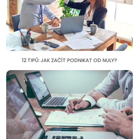
12 TIPŮ: JAK ZAČÍT PODNIKAT OD NULY?