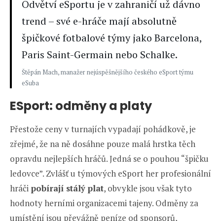
Odvětví eSportu je v zahraničí už dávno
trend – své e-hráče mají absolutně
špičkové fotbalové týmy jako Barcelona,
Paris Saint-Germain nebo Schalke.
Štěpán Mach, manažer nejúspěšnějšího českého eSport týmu
eSuba
ESport: odměny a platy
Přestože ceny v turnajích vypadají pohádkově, je
zřejmé, že na ně dosáhne pouze malá hrstka těch
opravdu nejlepších hráčů. Jedná se o pouhou “špičku
ledovce”. Zvlášť u týmových eSport her profesionální
hráči
pobírají stálý plat
, obvykle jsou však tyto
hodnoty herními organizacemi tajeny. Odměny za
umístění jsou převážně peníze od sponsorů,