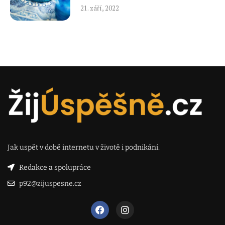
21. září, 2022
Jak uspět v době internetu v životě i podnikání.
Redakce a spolupráce
p92@zijuspesne.cz