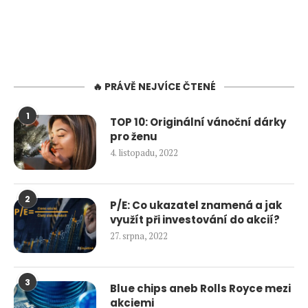
🔥 PRÁVĚ NEJVÍCE ČTENÉ
1
TOP 10: Originální vánoční dárky
pro ženu
4. listopadu, 2022
2
P/E: Co ukazatel znamená a jak
využít při investování do akcií?
27. srpna, 2022
3
Blue chips aneb Rolls Royce mezi
akciemi