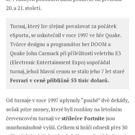
20. a 21. století.
Turnaj, který lze zřejmě považovat za počátek
eSportu, se uskutečnil v roce 1997 ve hře Quake.
Tvůrce designu a programátor her DOOM a
Quake John Carmack při příležitosti veletrhu E3
(Electronic Entertainment Expo) uspořádal
turnaj, jehož hlavní cenou se stalo jeho 7 let staré
Ferrari v ceně přibližně 55 tisíc dolarů.
Od turnaje v roce 1997 uplynuly “pouhé” dvě dekády,
avšak prize money, které byli rozdány na letošním
červencovém turnaji ve
střílečce Fortnite
jsou
mnohonásobně vyšší. Celkem si hráči odnesli přes 30