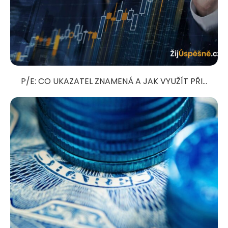
P/E: CO UKAZATEL ZNAMENÁ A JAK VYUŽÍT PŘI...