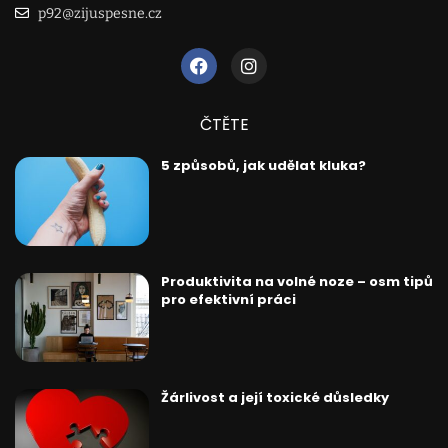
p92@zijuspesne.cz
ČTĚTE
5 způsobů, jak udělat kluka?
Produktivita na volné noze – osm tipů
pro efektivní práci
Žárlivost a její toxické důsledky