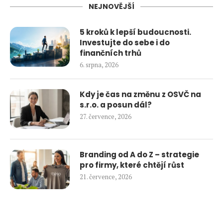
NEJNOVĚJŠÍ
5 kroků k lepší budoucnosti.
Investujte do sebe i do
finančních trhů
6. srpna, 2026
Kdy je čas na změnu z OSVČ na
s.r.o. a posun dál?
27. července, 2026
Branding od A do Z – strategie
pro firmy, které chtějí růst
21. července, 2026