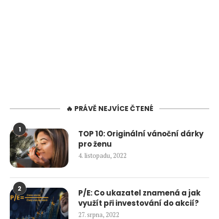
🔥 PRÁVĚ NEJVÍCE ČTENÉ
1
TOP 10: Originální vánoční dárky
pro ženu
4. listopadu, 2022
2
P/E: Co ukazatel znamená a jak
využít při investování do akcií?
27. srpna, 2022