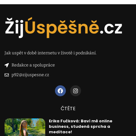
Jak uspět v době internetu v životě i podnikání.
Redakce a spolupráce
p92@zijuspesne.cz
ČTĚTE
Erika Fučková: Baví mě online
business, studená sprcha a
meditace!