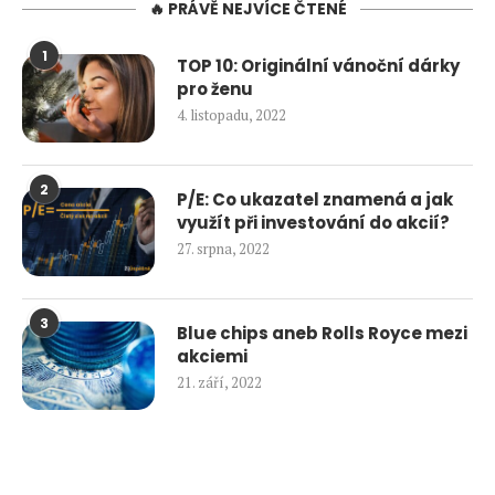
🔥 PRÁVĚ NEJVÍCE ČTENÉ
1
TOP 10: Originální vánoční dárky
pro ženu
4. listopadu, 2022
2
P/E: Co ukazatel znamená a jak
využít při investování do akcií?
27. srpna, 2022
3
Blue chips aneb Rolls Royce mezi
akciemi
21. září, 2022