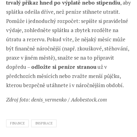
trvalý příkaz hned po výplatě nebo stipendiu
, aby
splátka odešla dříve, než peníze stihnete utratit.
Pomůže i jednoduchý rozpočet: sepište si pravidelné
výdaje, zohledněte splátku a zbytek rozdělte na
útratu a rezervu. Pokud víte, že nějaký měsíc může
být finančně náročnější (např. zkouškové, stěhování,
praxe v jiném městě), snažte se na to připravit
dopředu –
odlož
te si peníze stranou
už v
předchozích měsících nebo zvažte menší půjčku,
kterou bezpečně utáhnete i v náročnějším období.
Zdroj foto: denis_vermenko / Adobestock.com
FINANCE
INSPIRACE