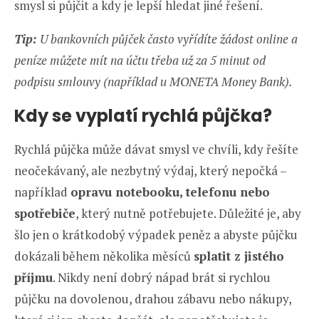
smysl si půjčit a kdy je lepší hledat jiné řešení.
Tip:
U bankovních půjček často vyřídíte žádost online a
peníze můžete mít na účtu třeba už za 5 minut od
podpisu smlouvy (například u MONETA Money Bank).
Kdy se vyplatí rychlá půjčka?
Rychlá půjčka může dávat smysl ve chvíli, kdy řešíte
neočekávaný, ale nezbytný výdaj, který nepočká –
například
opravu notebooku, telefonu nebo
spotř
ebiče
, který nutně potřebujete. Důležité je, aby
šlo jen o krátkodobý výpadek peněz a abyste půjčku
dokázali během několika měsíců
splatit z jist
ého
příjmu
. Nikdy není dobrý nápad brát si rychlou
půjčku na dovolenou, drahou zábavu nebo nákupy,