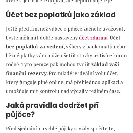
které si jen chcete dopřát, ale nepotřebujete je.
Účet bez poplatků jako základ
Ještě předtím, než vůbec o půjčce začnete uvažovat,
byste měli mít dobře nastavený
účet zdarma
.
Účet
bez poplatků za vedení
, výběry z bankomatů nebo
běžné platby vám může ušetřit stovky až tisíce korun
ročně. Tyto peníze pak mohou tvořit
základ vaší
finanční rezervy
. Pro mladé je ideální volit účet,
který funguje plně online, má přehlednou aplikaci a
umožňuje mít kontrolu nad výdaji v reálném čase.
Jaká pravidla dodržet při
půjčce?
Před sjednáním rychlé půjčky si vždy spočítejte,