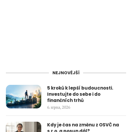
NEJNOVĚJŠÍ
5 kroků k lepší budoucnosti.
Investujte do sebe i do
finančních trhů
6. srpna, 2026
Kdy je čas na změnu z OSVČ na
s.r.o. a posun dál?