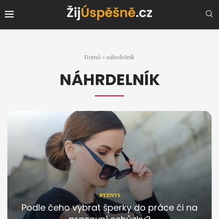
Domů
»
náhrdelník
NÁHRDELNÍK
BYZNYS
Podle čeho vybrat šperky do práce či na