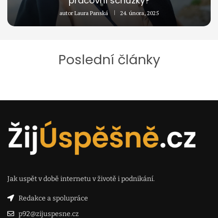
pracovní schůzky?
autor
Laura Panská
24. února, 2025
Poslední články
Jak uspět v době internetu v životě i podnikání.
Redakce a spolupráce
p92@zijuspesne.cz