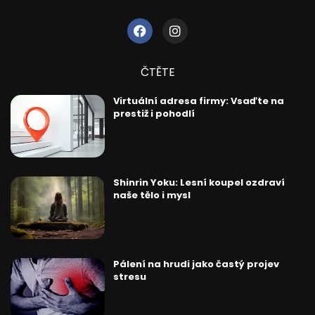
ČTĚTE
Virtuální adresa firmy: Vsaďte na
prestiž i pohodlí
Shinrin Yoku: Lesní koupel ozdraví
naše tělo i mysl
Pálení na hrudi jako častý projev
stresu