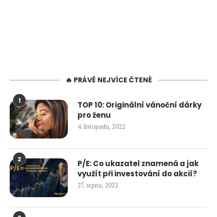
🔥 PRÁVĚ NEJVÍCE ČTENÉ
1
TOP 10: Originální vánoční dárky
pro ženu
4. listopadu, 2022
2
P/E: Co ukazatel znamená a jak
využít při investování do akcií?
27. srpna, 2022