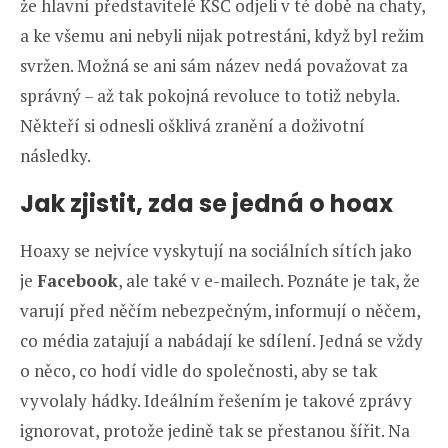
že hlavní představitelé KSČ odjeli v té době na chaty,
a ke všemu ani nebyli nijak potrestáni, když byl režim
svržen. Možná se ani sám název nedá považovat za
správný – až tak pokojná revoluce to totiž nebyla.
Někteří si odnesli ošklivá zranění a doživotní
následky.
Jak zjistit, zda se jedná o hoax
Hoaxy se nejvíce vyskytují na sociálních sítích jako
je
Facebook
, ale také v e-mailech. Poznáte je tak, že
varují před něčím nebezpečným, informují o něčem,
co média zatajují a nabádají ke sdílení. Jedná se vždy
o něco, co hodí vidle do společnosti, aby se tak
vyvolaly hádky. Ideálním řešením je takové zprávy
ignorovat, protože jedině tak se přestanou šířit. Na