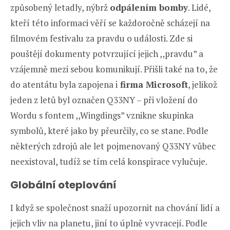
způsobený letadly, nýbrž
odpálením bomby
. Lidé,
kteří této informaci věří se každoročně scházejí na
filmovém festivalu za pravdu o události. Zde si
pouštějí dokumenty potvrzující jejich ,,pravdu” a
vzájemně mezi sebou komunikují. Přišli také na to, že
do atentátu byla zapojena i
firma Microsoft
, jelikož
jeden z letů byl označen Q33NY – při vložení do
Wordu s fontem ,,Wingdings” vznikne skupinka
symbolů, které jako by přeurčily, co se stane. Podle
některých zdrojů ale let pojmenovaný Q33NY vůbec
neexistoval, tudíž se tím celá konspirace vylučuje.
Globální oteplování
I když se společnost snaží upozornit na chování lidí a
jejich vliv na planetu, jiní to úplně vyvracejí. Podle