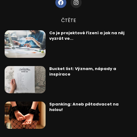
ČTĚTE
Co je projektové řízení a jak na něj
vyzrát ve...
Bucket list: Význam, nápady a
inspirace
Spanking: Aneb pětadvacet na
holou!