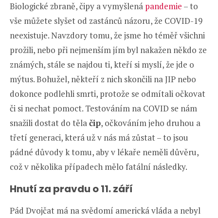
Biologické zbraně, čipy a vymyšlená
pandemie
– to
vše můžete slyšet od zastánců názoru, že COVID-19
neexistuje. Navzdory tomu, že jsme ho téměř všichni
prožili, nebo při nejmenším jím byl nakažen někdo ze
známých, stále se najdou ti, kteří si myslí, že jde o
mýtus. Bohužel, někteří z nich skončili na JIP nebo
dokonce podlehli smrti, protože se odmítali očkovat
či si nechat pomoct. Testováním na COVID se nám
snažili dostat do těla
čip
, očkováním jeho druhou a
třetí generaci, která už v nás má zůstat – to jsou
pádné důvody k tomu, aby v lékaře neměli důvěru,
což v několika případech mělo fatální následky.
Hnutí za pravdu o 11. září
Pád Dvojčat má na svědomí americká vláda a nebyl