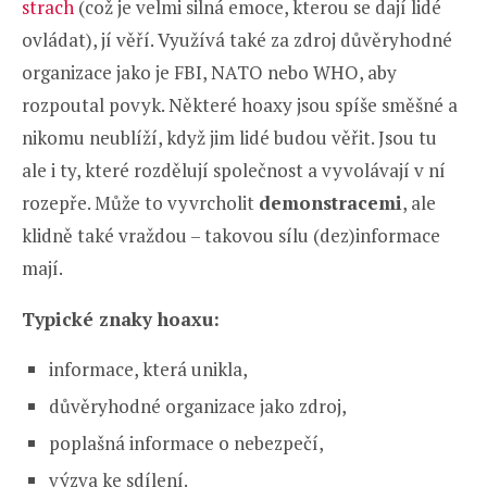
strach
(což je velmi silná emoce, kterou se dají lidé
ovládat), jí věří. Využívá také za zdroj důvěryhodné
organizace jako je FBI, NATO nebo WHO, aby
rozpoutal povyk. Některé hoaxy jsou spíše směšné a
nikomu neublíží, když jim lidé budou věřit. Jsou tu
ale i ty, které rozdělují společnost a vyvolávají v ní
rozepře. Může to vyvrcholit
demonstracemi
, ale
klidně také vraždou – takovou sílu (dez)informace
mají.
Typické znaky hoaxu:
informace, která unikla,
důvěryhodné organizace jako zdroj,
poplašná informace o nebezpečí,
výzva ke sdílení.