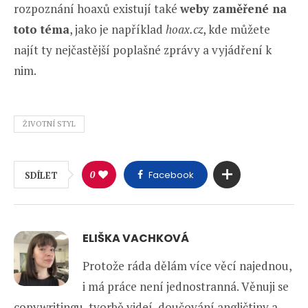
rozpoznání hoaxů existují také
weby zaměřené na
toto téma
, jako je například
hoax.cz
, kde můžete
najít ty nejčastější poplašné zprávy a vyjádření k
nim.
ŽIVOTNÍ STYL
0
Facebook
SDÍLET
ELIŠKA VACHKOVÁ
Protože ráda dělám více věcí najednou,
i má práce není jednostranná. Věnuji se
copywritingu, tvorbě videí, doučování angličtiny a