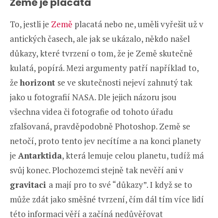
Země je placatá
To, jestli je
Země
placatá nebo ne, uměli vyřešit už v
antických časech, ale jak se ukázalo, někdo našel
důkazy, které tvrzení o tom, že je Země skutečně
kulatá, popírá. Mezi argumenty patří například to,
že
horizont
se ve skutečnosti nejeví zahnutý tak
jako u fotografií NASA. Dle jejich názoru jsou
všechna videa či fotografie od tohoto úřadu
zfalšovaná, pravděpodobně Photoshop. Země se
netočí, proto tento jev necítíme a na konci planety
je
Antarktida
, která lemuje celou planetu, tudíž má
svůj konec. Plochozemci stejně tak nevěří ani v
gravitaci
a mají pro to své “důkazy”. I když se to
může zdát jako směšné tvrzení, čím dál tím více lidí
této informaci věří a začíná nedůvěřovat