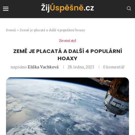
Domů
»
Země je placatá a další 4 populární hoaxy
Životní styl
ZEMĚ JE PLACATÁ A DALŠÍ 4 POPULÁRNÍ
HOAXY
napsáno
Eliška Vachková
28. ledna, 2023
0 komentář