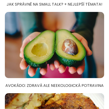
JAK SPRÁVNĚ NA SMALL TALK? + NEJLEPŠÍ TÉMATA!
AVOKÁDO: ZDRAVÁ ALE NEEKOLOGICKÁ POTRAVINA