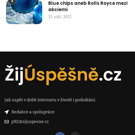
3
Blue chips aneb Rolls Royce mezi
akciemi
21. září, 2022
Jak uspět v době internetu v životě i podnikání.
Redakce a spolupráce
p92@zijuspesne.cz