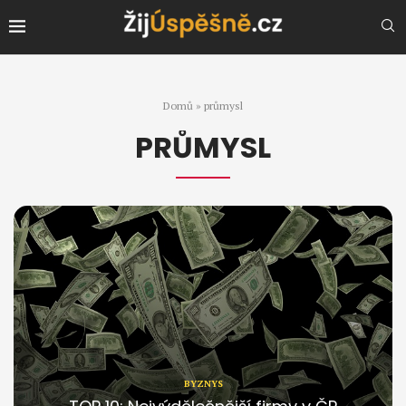
Domů
»
průmysl
PRŮMYSL
BYZNYS