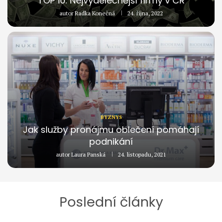
TOP 10: Nejvýdělečnější firmy v ČR
autor
Radka Konečná
24. října, 2022
BYZNYS
Jak služby pronájmu oblečení pomáhají
podnikání
autor
Laura Panská
24. listopadu, 2021
Poslední články