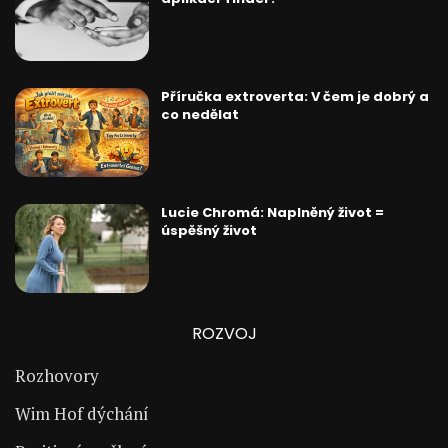
Příručka extroverta: V čem je dobrý a
co nedělat
Lucie Chromá: Naplněný život =
úspěšný život
ROZVOJ
Rozhovory
Wim Hof dýchání