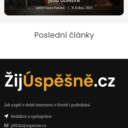
jsou důležité
autor
Laura Panská
8. ledna, 2023
Poslední články
Jak uspět v době internetu v životě i podnikání.
Redakce a spolupráce
p92@zijuspesne.cz