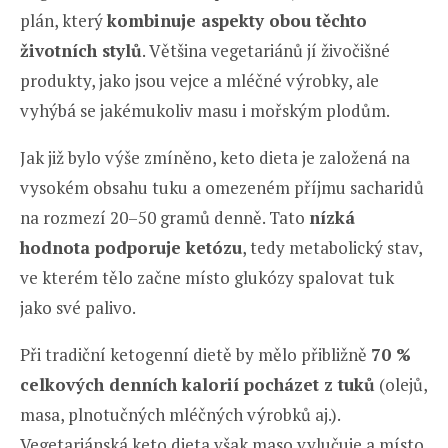
plán, který
kombinuje aspekty obou těchto
životních stylů
. Většina vegetariánů jí živočišné
produkty, jako jsou vejce a mléčné výrobky, ale
vyhýbá se jakémukoliv masu i mořským plodům.
Jak již bylo výše zmíněno, keto dieta je založená na
vysokém obsahu tuku a omezeném příjmu sacharidů
na rozmezí 20–50 gramů denně. Tato
nízká
hodnota podporuje ketózu
, tedy metabolický stav,
ve kterém tělo začne místo glukózy spalovat tuk
jako své palivo.
Při tradiční ketogenní dietě by mělo přibližně
70 %
celkových denních kalorií pocházet z tuků
(olejů,
masa, plnotučných mléčných výrobků aj.).
Vegetariánská keto dieta však maso vylučuje a místo