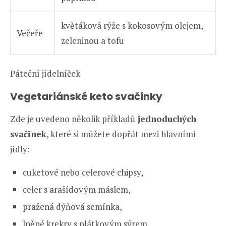
květáková rýže s kokosovým olejem,
Večeře
zeleninou a tofu
Páteční jídelníček
Vegetariánské keto svačinky
Zde je uvedeno několik příkladů
jednoduchých
svačinek
, které si můžete dopřát mezi hlavními
jídly:
cuketové nebo celerové chipsy,
celer s arašídovým máslem,
pražená dýňová semínka,
lněné krekry s plátkovým sýrem,