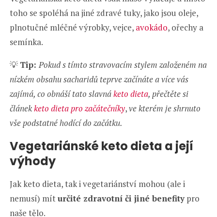
toho se spoléhá na jiné zdravé tuky, jako jsou oleje,
plnotučné mléčné výrobky, vejce,
avokádo
, ořechy a
semínka.
💡
Tip:
Pokud s tímto stravovacím stylem založeném na
nízkém obsahu sacharidů teprve začínáte a více vás
zajímá, co obnáší tato slavná
keto dieta
, přečtěte si
článek
keto dieta pro začátečníky
,
ve kterém je shrnuto
vše podstatné hodící do začátku.
Vegetariánské keto dieta a její
výhody
Jak keto dieta, tak i vegetariánství mohou (ale i
nemusí) mít
určité zdravotní či jiné benefity
pro
naše tělo.