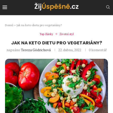
Domů
»
Jak na keto dietu pro vegetariány?
Top články
Životní styl
JAK NA KETO DIETU PRO VEGETARIÁNY?
napsáno
Tereza Gödrichová
22. dubna, 2022
0 komentář