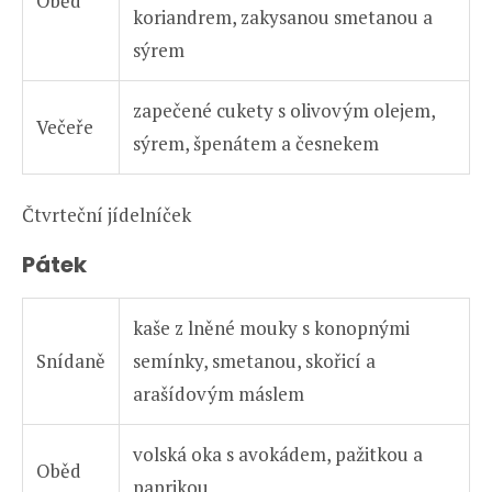
Oběd
koriandrem, zakysanou smetanou a
sýrem
zapečené cukety s olivovým olejem,
Večeře
sýrem, špenátem a česnekem
Čtvrteční jídelníček
Pátek
kaše z lněné mouky s konopnými
Snídaně
semínky, smetanou, skořicí a
arašídovým máslem
volská oka s avokádem, pažitkou a
Oběd
paprikou