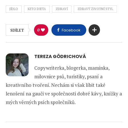
JÍDLO
KETO DIETA
ZDRAVÍ
ZDRAVÝ ŽIVOTNÍ STYL
0
Facebook
SDÍLET
TEREZA GÖDRICHOVÁ
Copywriterka, blogerka, maminka,
milovnice psů, turistiky, psaní a
kreativního tvoření. Nechám si však líbit také
lenošení na gauči ve společnosti dobré kávy, knížky a
mých věrných psích společníků.