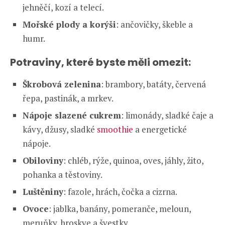
jehněčí, kozí a telecí.
Mořské plody a korýši
: ančovičky, škeble a
humr.
Potraviny, které byste měli omezit:
Škrobová zelenina
: brambory, batáty, červená
řepa, pastinák, a mrkev.
Nápoje slazené cukrem
: limonády, sladké čaje a
kávy, džusy, sladké
smoothie
a energetické
nápoje.
Obiloviny
: chléb, rýže, quinoa, oves, jáhly, žito,
pohanka a těstoviny.
Luštěniny
: fazole, hrách, čočka a cizrna.
Ovoce
: jablka, banány, pomeranče, meloun,
meruňky, broskve a švestky.