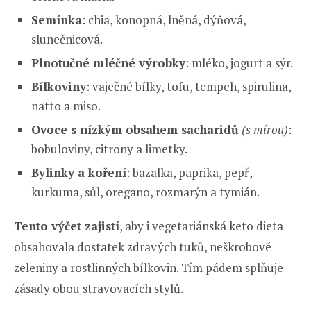
Semínka
: chia, konopná, lněná, dýňová,
slunečnicová.
Plnotučné mléčné výrobky
: mléko, jogurt a sýr.
Bílkoviny
: vaječné bílky, tofu, tempeh, spirulina,
natto a miso.
Ovoce s nízkým obsahem sacharidů
(s mírou)
:
bobuloviny, citrony a limetky.
Bylinky a koření
: bazalka, paprika, pepř,
kurkuma, sůl, oregano, rozmarýn a tymián.
Tento výčet zajistí
, aby i vegetariánská keto dieta
obsahovala dostatek zdravých tuků, neškrobové
zeleniny a rostlinných bílkovin. Tím pádem splňuje
zásady obou stravovacích stylů.