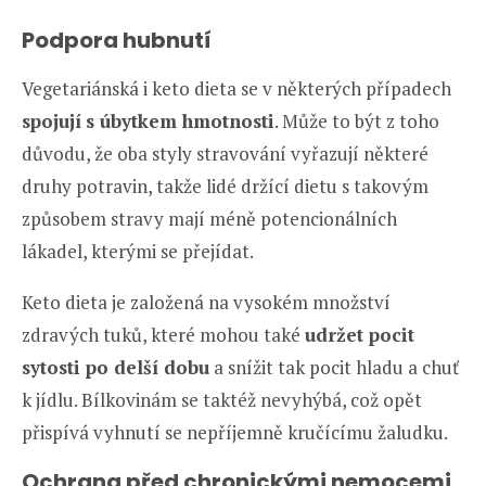
Podpora hubnutí
Vegetariánská i keto dieta se v některých případech
spojují
s úbytkem hmotnosti
. Může to být z toho
důvodu, že oba styly stravování vyřazují některé
druhy potravin, takže lidé držící dietu s takovým
způsobem stravy mají méně potencionálních
lákadel, kterými se přejídat.
Keto dieta je založená na vysokém množství
zdravých tuků, které mohou také
udržet pocit
sytosti po delší dobu
a snížit tak pocit hladu a chuť
k jídlu. Bílkovinám se taktéž nevyhýbá, což opět
přispívá vyhnutí se nepříjemně kručícímu žaludku.
Ochrana před chronickými nemocemi