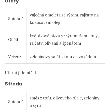
Úterý
vaječná omeleta se sýrem, rajčaty na
Snídaně
kokosovém oleji
květáková pizza se sýrem, žampiony,
Oběd
rajčaty, olivami a špenátem
Večeře
zeleninový salát s tofu a avokádem
Úterní jídelníček
Středa
směs z tofu, olivového oleje, zeleniny
Snídaně
a sýru