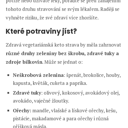
potíže nebo užíváte léky, poraďte se před zahájením
tohoto druhu stravování se svým lékařem. Raději se
vyhněte riziku, že své zdraví více zhoršíte.
Které potraviny jíst?
Zdravá vegetariánská keto strava by měla zahrnovat
různé druhy zeleniny bez škrobu, zdravé tuky a
zdroje bílkovin
. Může se jednat o:
Neškrobová zelenina
: špenát, brokolice, houby,
kapusta, květák, cuketa a paprika.
Zdravé tuky
: olivový, kokosový, avokádový olej,
avokádo, vaječné žloutky.
Ořechy:
mandle, vlašské a lískové ořechy, kešu,
pistácie, makadamové a para ořechy i různá
oříšková másla.