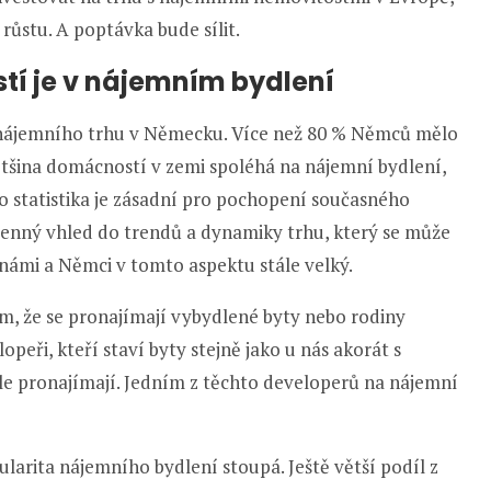
 růstu. A poptávka bude sílit.
í je v nájemním bydlení
 nájemního trhu v Německu. Více než 80 % Němců mělo
většina domácností v zemi spoléhá na nájemní bydlení,
o statistika je zásadní pro pochopení současného
enný vhled do trendů a dynamiky trhu, který se může
i námi a Němci v tomto aspektu stále velký.
m, že se pronajímají vybydlené byty nebo rodiny
opeři, kteří staví byty stejně jako u nás akorát s
le pronajímají. Jedním z těchto developerů na nájemní
ularita nájemního bydlení stoupá. Ještě větší podíl z