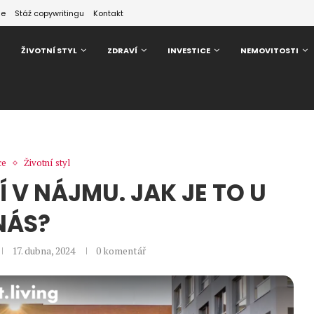
ze
Stáž copywritingu
Kontakt
ŽIVOTNÍ STYL
ZDRAVÍ
INVESTICE
NEMOVITOSTI
ce
Životní styl
Í V NÁJMU. JAK JE TO U
NÁS?
17. dubna, 2024
0 komentář