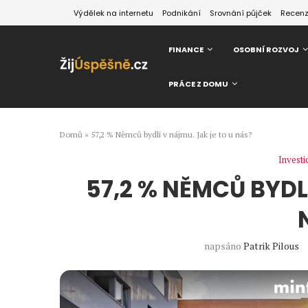
Výdělek na internetu
Podnikání
Srovnání půjček
Recen
FINANCE
OSOBNÍ ROZVOJ
PRÁCE Z DOMU
Domů
»
57,2 % Němců bydlí v nájmu. Jak je to u nás?
Investi
57,2 % NĚMCŮ BYDL
napsáno
Patrik Pilous