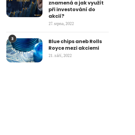
znamená a jak využít
při investování do
akcií?
27. srpna, 2022
3
Blue chips aneb Rolls
Royce mezi akciemi
21. září, 2022