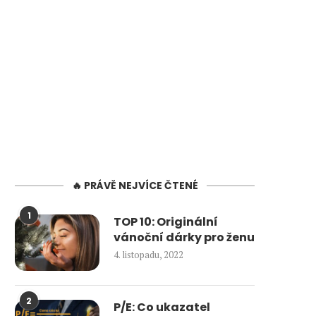
🔥 PRÁVĚ NEJVÍCE ČTENÉ
1
TOP 10: Originální
vánoční dárky pro ženu
4. listopadu, 2022
2
P/E: Co ukazatel