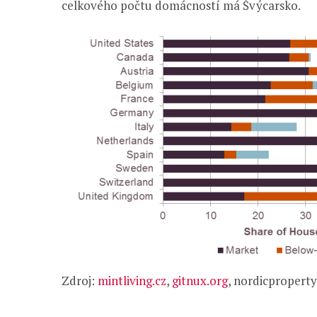
celkového počtu domácností má Švýcarsko.
Zdroj:
mintliving.cz
,
gitnux.org
, nordicpropert