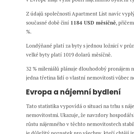
Z údajů společnosti Apartment List navíc vyp
současné době činí
1184 USD měsíčně
, přiče
%.
Londýňané platí za byty s jednou ložnicí v pr
velké byty platí 1019 dolarů měsíčně.
32 % mileniálů plánuje dlouhodobý pronájem 
jedna třetina lidí o vlastní nemovitosti vůbec 
Evropa a nájemní bydlení
Tato statistika vypovídá o situaci na trhu s n
nemovitostmi. Ukazuje, že navzdory hospodá
růstu nájemného v těchto nemovitostech stabilní
je důležitý poznatek pro všechny, kteří chtějí