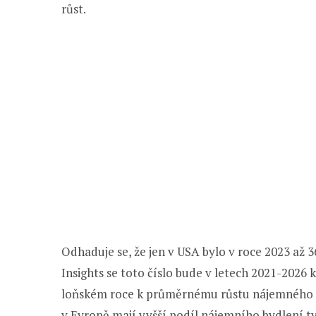
růst.
Odhaduje se, že jen v USA bylo v roce 2023 až
Insights se toto číslo bude v letech 2021-2026
loňském roce k průměrnému růstu nájemného u 
v Evropě mají vyšší podíl nájemního bydlení t