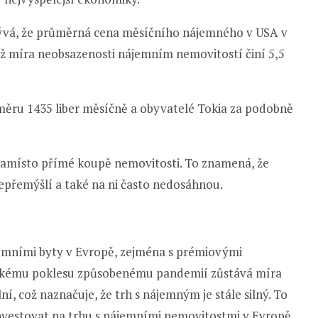
lývá, že průměrná cena měsíčního nájemného v USA v
mž míra neobsazenosti nájemním nemovitostí činí 5,5
ůměru 1435 liber měsíčně a obyvatelé Tokia za podobně
namísto přímé koupě nemovitosti. To znamená, že
nepřemýšlí a také na ni často nedosáhnou.
ájemními byty v Evropě, zejména s prémiovými
řskému poklesu způsobenému pandemií zůstává míra
, což naznačuje, že trh s nájemným je stále silný. To
 investovat na trhu s nájemními nemovitostmi v Evropě,