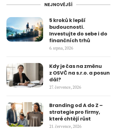
NEJNOVĚJŠÍ
5 kroků k lepší
budoucnosti.
Investujte do sebe i do
finančních trhů
6. srpna, 2026
Kdy je čas na změnu
z OSVČ na s.r.o. a posun
dál?
27. července, 2026
Branding od A do Z –
strategie pro firmy,
které chtějí růst
21. července, 2026