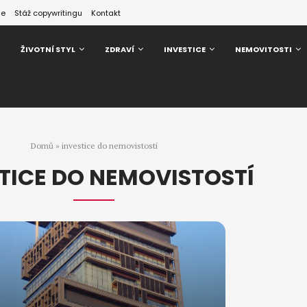
ze
Stáž copywritingu
Kontakt
ŽIVOTNÍ STYL
ZDRAVÍ
INVESTICE
NEMOVITOSTI
Domů
»
investice do nemovistostí
TICE DO NEMOVISTOSTÍ