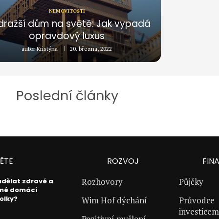
NEMOVITOSTI
dražší dům na světě: Jak vypadá
opravdový luxus
autor
Kristýna
20. března, 2022
Poslední články
ĚTE
ROZVOJ
FIN
Rozhovory
Půjčky
udělat zdravé a
né domácí
olky?
Wim Hof dýchání
Průvodce
investicem
Pozitivní myšlení