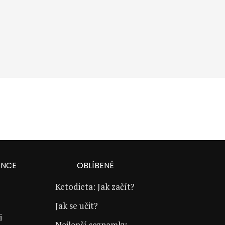
ANCE
OBLÍBENÉ
Ketodieta: Jak začít?
Jak se učit?
i
Nejlepší seznamky