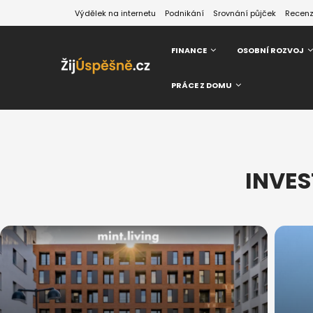
Výdělek na internetu
Podnikání
Srovnání půjček
Recen
FINANCE
OSOBNÍ ROZVOJ
PRÁCE Z DOMU
INVES