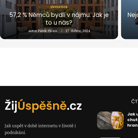
INVESTICE
57,2 % Němců bydlí v nájmu. Jak je
Nej
to u nás?
autor
Patrik Pilous
17. dubna, 2024
ČT
Jak 
chut
hran
Jak uspět v době internetu v životě i
podnikání.