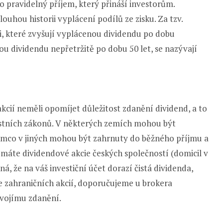
o pravidelný příjem, který přináší investorům.
louhou historii vyplácení podílů ze zisku. Za tzv.
i, které zvyšují vyplácenou dividendu po dobu
ou dividendu nepřetržitě po dobu 50 let, se nazývají
akcií neměli opomíjet důležitost zdanění dividend, a to
ístních zákonů. V některých zemích mohou být
ímco v jiných mohou být zahrnuty do běžného příjmu a
máte dividendové akcie českých společností (domicil v
ná, že na váš investiční účet dorazí čistá dividenda,
ze zahraničních akcií, doporučujeme u brokera
dvojímu zdanění.