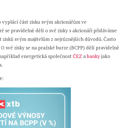
 vyplácí část zisku svým akcionářům ve
ré se pravidelně dělí o své zisky s akcionáři přidáváme
t zisků svým majitelům z nejrůznějších důvodů. Často
 O své zisky se na pražské burze (BCPP) dělí pravidelně
 například energetická společnost
ČEZ
a
banky
jako
a.
e
: