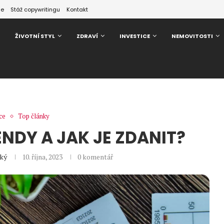
ze
Stáž copywritingu
Kontakt
ŽIVOTNÍ STYL
ZDRAVÍ
INVESTICE
NEMOVITOSTI
ce
Top články
ENDY A JAK JE ZDANIT?
ský
10. října, 2023
0 komentář