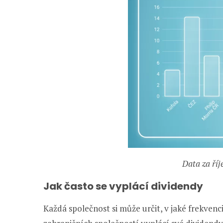
Data za říj
Jak často se vyplácí dividendy
Každá společnost si může určit, v jaké frekve