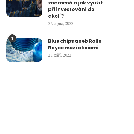
znamená a jak využít
při investování do
akcií?
27. srpna, 2022
3
Blue chips aneb Rolls
Royce mezi akciemi
21. září, 2022