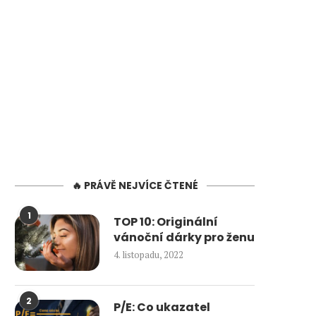
🔥 PRÁVĚ NEJVÍCE ČTENÉ
1
TOP 10: Originální
vánoční dárky pro ženu
4. listopadu, 2022
2
P/E: Co ukazatel