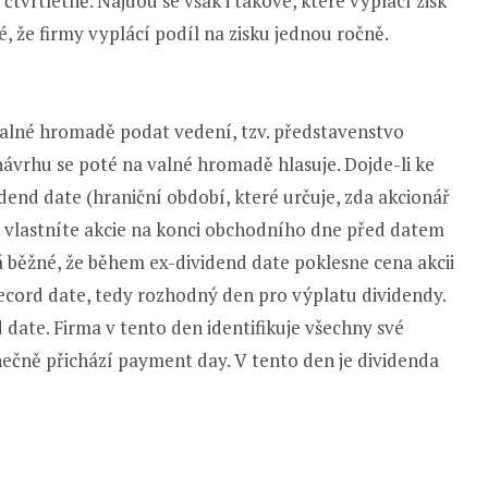
čtvrtletně. Najdou se však i takové, které vyplácí zisk
, že firmy vyplácí podíl na zisku jednou ročně.
alné hromadě podat vedení, tzv. představenstvo
ávrhu se poté na valné hromadě hlasuje. Dojde-li ke
idend date (hraniční období, které určuje, zda akcionář
ud vlastníte akcie na konci obchodního dne před datem
vá běžné, že během ex-dividend date poklesne cena akcii
 record date, tedy rozhodný den pro výplatu dividendy.
 date. Firma v tento den identifikuje všechny své
nečně přichází payment day. V tento den je dividenda