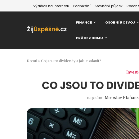
Výdělek na internetu
Podnikání
Srovnání půjček
Recen
FINANCE
OSOBNÍ ROZVOJ
PRÁCE Z DOMU
Domů
»
Co jsou to dividendy a jak je zdanit?
Investi
CO JSOU TO DIVID
napsáno
Miroslav Plaňan