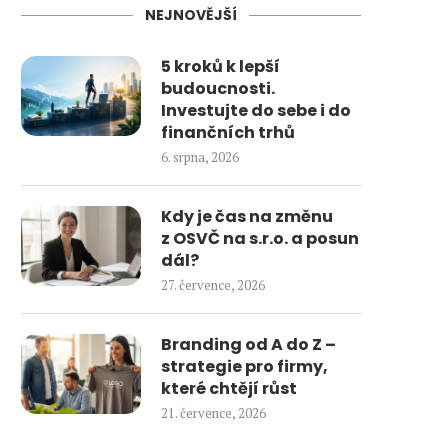
NEJNOVĚJŠÍ
5 kroků k lepší
budoucnosti.
Investujte do sebe i do
finančních trhů
6. srpna, 2026
Kdy je čas na změnu
z OSVČ na s.r.o. a posun
dál?
27. července, 2026
Branding od A do Z –
strategie pro firmy,
které chtějí růst
21. července, 2026