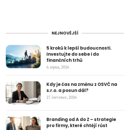
NEJNOVĚJŠÍ
5 kroků k lepší budoucnosti.
Investujte do sebe i do
finančních trhů
6. srpna, 2026
Kdy je čas na změnu z OSVČ na
s.r.o. a posun dál?
27. července, 2026
Branding od A do Z – strategie
pro firmy, které chtějí růst