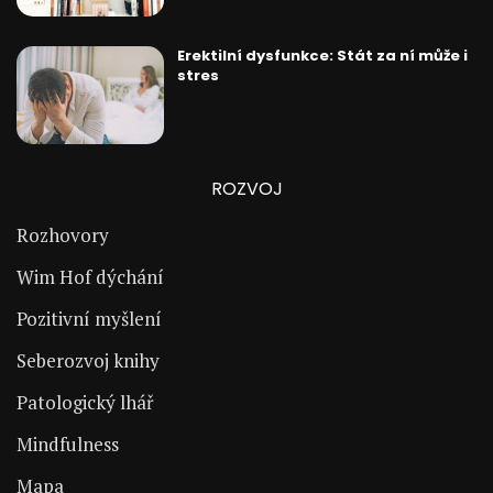
Erektilní dysfunkce: Stát za ní může i
stres
ROZVOJ
Rozhovory
Wim Hof dýchání
Pozitivní myšlení
Seberozvoj knihy
Patologický lhář
Mindfulness
Mapa