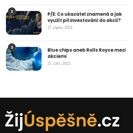
2
P/E: Co ukazatel znamená a jak
využít při investování do akcií?
27. srpna, 2022
3
Blue chips aneb Rolls Royce mezi
akciemi
21. září, 2022