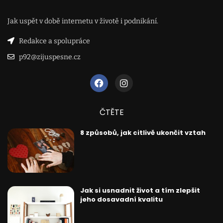
Jak uspět v době internetu v životě i podnikání.
Redakce a spolupráce
p92@zijuspesne.cz
ČTĚTE
8 způsobů, jak citlivě ukončit vztah
Jak si usnadnit život a tím zlepšit
jeho dosavadní kvalitu