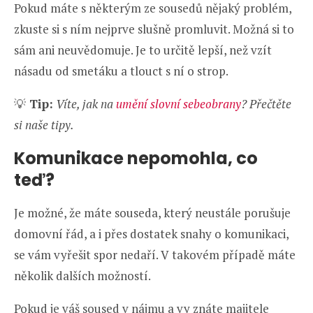
Pokud máte s některým ze sousedů nějaký problém,
zkuste si s ním nejprve slušně promluvit. Možná si to
sám ani neuvědomuje. Je to určitě lepší, než vzít
násadu od smetáku a tlouct s ní o strop.
💡
Tip:
Víte, jak na
umění slovní sebeobrany
? Přečtěte
si naše tipy.
Komunikace nepomohla, co
teď?
Je možné, že máte souseda, který neustále porušuje
domovní řád, a i přes dostatek snahy o komunikaci,
se vám vyřešit spor nedaří. V takovém případě máte
několik dalších možností.
Pokud je váš soused v nájmu a vy znáte majitele