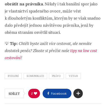
obrátit na právníka
. Někdy i tak banální spor jako
je vlastnictví spadeného ovoce, může vést
k dlouholetým konfliktům, kterým by se však snadno
dalo předejít jednou návštěvou právníka, jenž by
oběma stranám osvětlil situaci.
💡
Tip:
Chtěli byste začít více cestovat, ale nemáte
dostatek peněz? Zkuste si přečíst naše
tipy na low cost
cestování
!
BYDLENÍ
KOMUNIKACE
PRÁVO
VZTAH
1
Facebook
SDÍLET