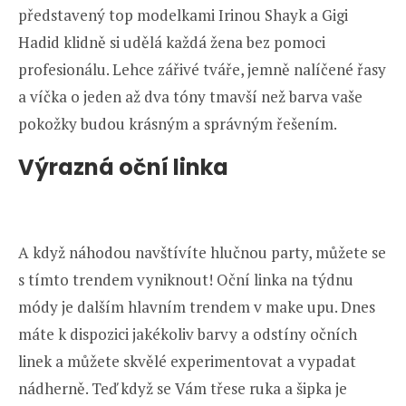
představený top modelkami Irinou Shayk a Gigi
Hadid klidně si udělá každá žena bez pomoci
profesionálu. Lehce zářivé tváře, jemně nalíčené řasy
a víčka o jeden až dva tóny tmavší než barva vaše
pokožky budou krásným a správným řešením.
Výrazná oční linka
A když náhodou navštívíte hlučnou party, můžete se
s tímto trendem vyniknout! Oční linka na týdnu
módy je dalším hlavním trendem v make upu. Dnes
máte k dispozici jakékoliv barvy a odstíny očních
linek a můžete skvělé experimentovat a vypadat
nádherně. Teď když se Vám třese ruka a šipka je