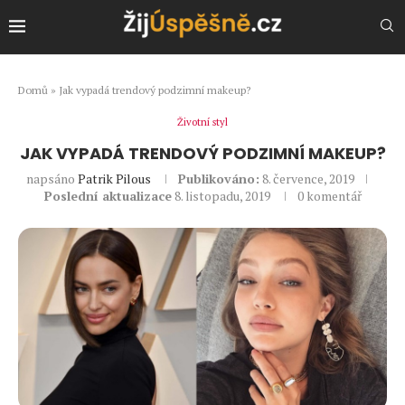
Domů
»
Jak vypadá trendový podzimní makeup?
Životní styl
JAK VYPADÁ TRENDOVÝ PODZIMNÍ MAKEUP?
napsáno
Patrik Pilous
Publikováno:
8. července, 2019
Poslední aktualizace
8. listopadu, 2019
0 komentář