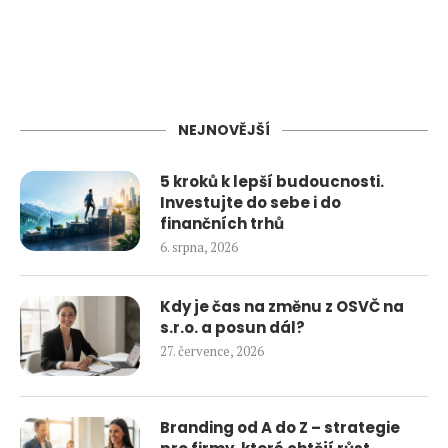
NEJNOVĚJŠÍ
5 kroků k lepší budoucnosti.
Investujte do sebe i do
finančních trhů
6. srpna, 2026
Kdy je čas na změnu z OSVČ na
s.r.o. a posun dál?
27. července, 2026
Branding od A do Z – strategie