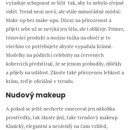
vyžaduje schopnost se líčit tak, aby to nebylo zřejmě
vidět. Trend není nový, ale stále mimořádně módní:
Make-up bez make-upu. Důraz na přirozenost a
přijetí sebe už se netýká jen těla, ale i obličeje. Primer,
tónovácí produkt a možno tužka na obočí je to
všechno co potřebujete abyste vypadala krásně.
Modelky na pódiích i celebrity na červených
kobercích předstírají, že se jenom probudily, oblékly
a přijely na událost. Zkuste také přirozenou lehkost a
krásu, teď je oficiálně v trendu.
Nudový makeup
A pokud se ještě nechcete omezovat jen několika
prostředky, tak zkuste jiný, take trendový makeup.
Klasický, elegantní a nezávislý na času vzhled,