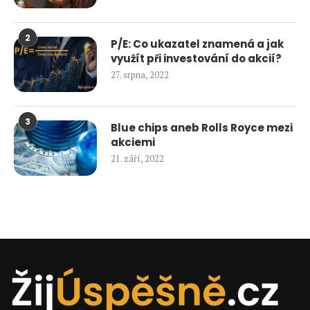
2
P/E: Co ukazatel znamená a jak
využít při investování do akcií?
27. srpna, 2022
3
Blue chips aneb Rolls Royce mezi
akciemi
21. září, 2022