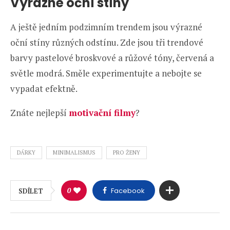
Výrazné oční stíny
A ještě jedním podzimním trendem jsou výrazné
oční stíny různých odstínu. Zde jsou tři trendové
barvy pastelové broskvové a růžové tóny, červená a
světle modrá. Směle experimentujte a nebojte se
vypadat efektně.
Znáte nejlepší
motivační filmy
?
DÁRKY
MINIMALISMUS
PRO ŽENY
0
Facebook
SDÍLET