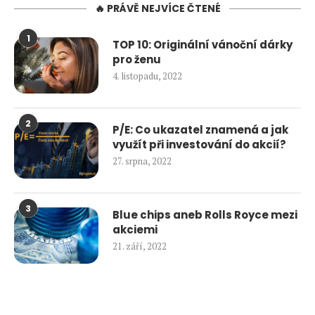
🔥 PRÁVĚ NEJVÍCE ČTENÉ
1
TOP 10: Originální vánoční dárky
pro ženu
4. listopadu, 2022
2
P/E: Co ukazatel znamená a jak
využít při investování do akcií?
27. srpna, 2022
3
Blue chips aneb Rolls Royce mezi
akciemi
21. září, 2022