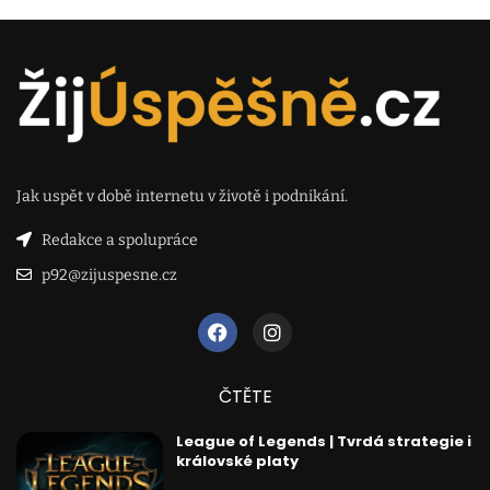
Jak uspět v době internetu v životě i podnikání.
Redakce a spolupráce
p92@zijuspesne.cz
ČTĚTE
League of Legends | Tvrdá strategie i
královské platy