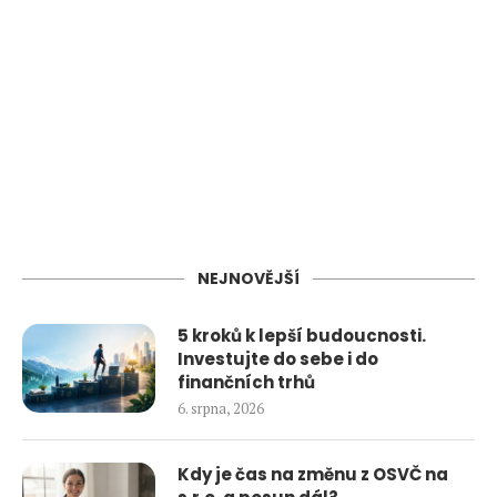
NEJNOVĚJŠÍ
5 kroků k lepší budoucnosti.
Investujte do sebe i do
finančních trhů
6. srpna, 2026
Kdy je čas na změnu z OSVČ na