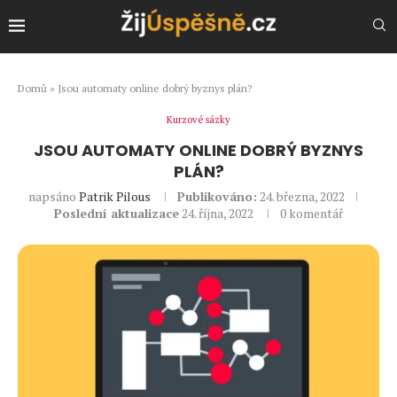
Domů
»
Jsou automaty online dobrý byznys plán?
Kurzové sázky
JSOU AUTOMATY ONLINE DOBRÝ BYZNYS
PLÁN?
napsáno
Patrik Pilous
Publikováno:
24. března, 2022
Poslední aktualizace
24. října, 2022
0 komentář