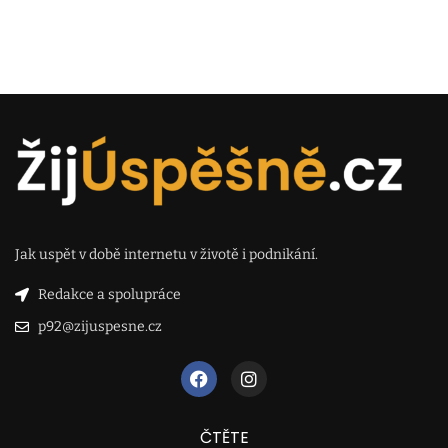
Jak uspět v době internetu v životě i podnikání.
Redakce a spolupráce
p92@zijuspesne.cz
ČTĚTE