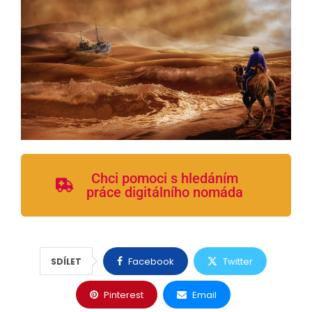
Chci pomoci s hledáním
práce digitálního nomáda
Facebook
Twitter
SDÍLET
Pinterest
Email