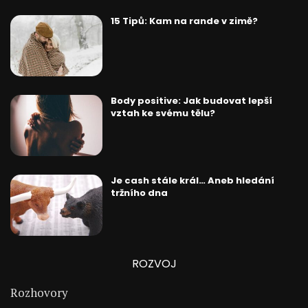
15 Tipů: Kam na rande v zimě?
Body positive: Jak budovat lepší
vztah ke svému tělu?
Je cash stále král… Aneb hledání
tržního dna
ROZVOJ
Rozhovory