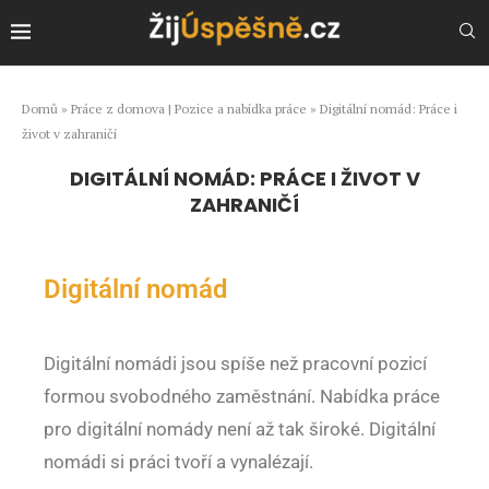
Domů
»
Práce z domova | Pozice a nabídka práce
»
Digitální nomád: Práce i
život v zahraničí
DIGITÁLNÍ NOMÁD: PRÁCE I ŽIVOT V
ZAHRANIČÍ
Digitální nomád
Digitální nomádi jsou spíše než pracovní pozicí
formou svobodného zaměstnání. Nabídka práce
pro digitální nomády není až tak široké. Digitální
nomádi si práci tvoří a vynalézají.