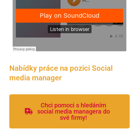
Nabídky práce na pozici Social
media manager
Chci pomoci s hledáním
social media managera do
své firmy!