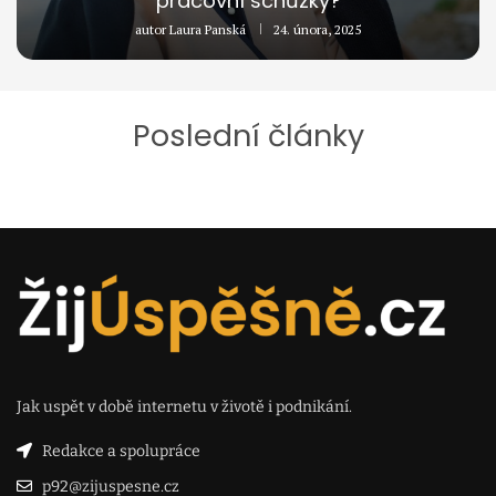
pracovní schůzky?
autor
Laura Panská
24. února, 2025
Poslední články
Jak uspět v době internetu v životě i podnikání.
Redakce a spolupráce
p92@zijuspesne.cz