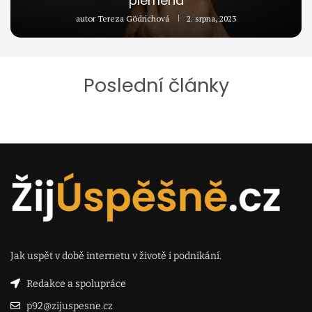
plemena
autor
Tereza Gödrichová
2. srpna, 2023
Poslední články
Jak uspět v době internetu v životě i podnikání.
Redakce a spolupráce
p92@zijuspesne.cz