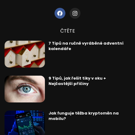
ČTĚTE
7 Tipů na ručně vyráběné adventní
kalendáře
9 Tipů, jak řešit tiky v oku +
Nejčastější příčiny
Jak funguje těžba kryptoměn na
mobilu?