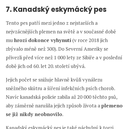
7. Kanadský eskymácký pes
Tento pes patří mezi jedno z nejstarších a
nejvzácnějších plemen na světě a v současné době
mu
hrozí dokonce vyhynutí
(v roce 2018 jich
zbývalo méně než 300). Do Severní Ameriky se
přivezli před více než 1 000 lety ze Sibiře a v poslední
době jich od 60. let 20. století ubývá.
Jejich počet se snižuje hlavně kvůli vynálezu
sněžného skútru a šíření infekčních psích chorob.
Navíc kanadská policie zabila až 20 000 těchto psů,
aby záměrně narušila jejich způsob života a
plemeno
se již nikdy neobnovilo
.
Kanadský eskymácký pes je také náchylný k torzi