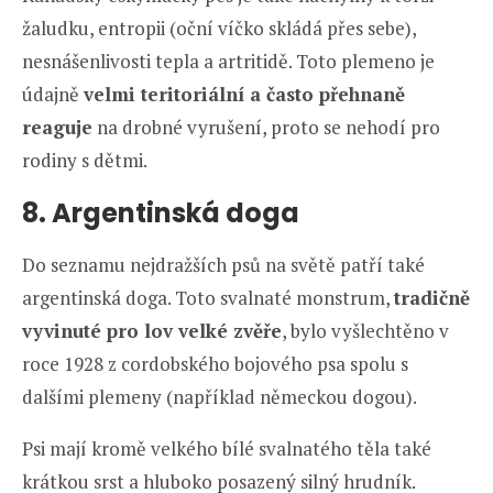
žaludku, entropii (oční víčko skládá přes sebe),
nesnášenlivosti tepla a artritidě. Toto plemeno je
údajně
velmi teritoriální a často přehnaně
reaguje
na drobné vyrušení, proto se nehodí pro
rodiny s dětmi.
8. Argentinská doga
Do seznamu nejdražších psů na světě patří také
argentinská doga. Toto svalnaté monstrum,
tradičně
vyvinuté pro lov velké zvěře
, bylo vyšlechtěno v
roce 1928 z cordobského bojového psa spolu s
dalšími plemeny (například německou dogou).
Psi mají kromě velkého bílé svalnatého těla také
krátkou srst a hluboko posazený silný hrudník.