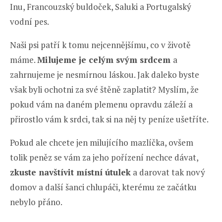
Inu, Francouzský buldoček, Saluki a Portugalský
vodní pes.
Naši psi patří k tomu nejcennějšímu, co v životě
máme.
Milujeme je celým svým srdcem
a
zahrnujeme je nesmírnou láskou. Jak daleko byste
však byli ochotni za své štěně zaplatit? Myslím, že
pokud vám na daném plemenu opravdu záleží a
přirostlo vám k srdci, tak si na něj ty peníze ušetříte.
Pokud ale chcete jen milujícího mazlíčka, ovšem
tolik peněz se vám za jeho pořízení nechce dávat,
zkuste navštívit místní útulek
a darovat tak nový
domov a další šanci chlupáči, kterému ze začátku
nebylo přáno.