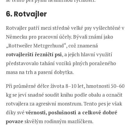
6. Rotvajler
Rotvajler patří mezi středně velké psy vyšlechtěné v
Německu pro pracovní účely. Bývali známí jako
„Rottweiler Metzgerhund“, což znamená
rotvajlerští řezničtí psi
, a jejich hlavní využití
představovalo tahání vozíků plných poraženého
masa na trh a pasení dobytka.
Při průměrné délce života 8–10 let, hmotnosti 50–60
kg se jeví snadné soudit knihu podle obalu a označit
rotvajlera za agresivní monstrum. Tento pes je však
díky své
věrnosti, poslušnosti a celkově dobré
povaze
skvělým rodinným mazlíčkem.