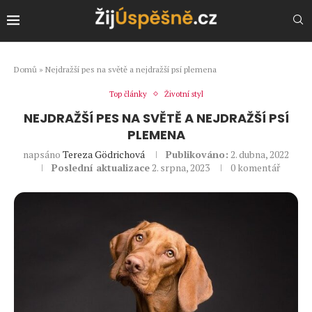
Domů
»
Nejdražší pes na světě a nejdražší psí plemena
Top články
Životní styl
NEJDRAŽŠÍ PES NA SVĚTĚ A NEJDRAŽŠÍ PSÍ
PLEMENA
napsáno
Tereza Gödrichová
Publikováno:
2. dubna, 2022
Poslední aktualizace
2. srpna, 2023
0 komentář