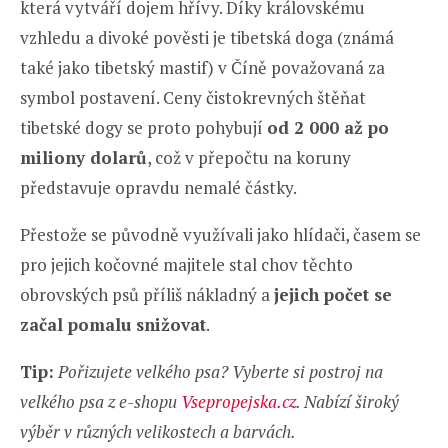
která vytváří dojem hřívy. Díky královskému
vzhledu a divoké pověsti je tibetská doga (známá
také jako tibetský mastif) v Číně považovaná za
symbol postavení. Ceny čistokrevných štěňat
tibetské dogy se proto pohybují
od 2 000 až po
miliony dolarů
, což v přepočtu na koruny
představuje opravdu nemalé částky.
Přestože se původně využívali jako hlídači, časem se
pro jejich kočovné majitele stal chov těchto
obrovských psů příliš nákladný a
jejich počet se
začal pomalu snižovat
.
Tip:
Pořizujete velkého psa? Vyberte si postroj na
velkého psa z e-shopu
Vsepropejska.cz
. Nabízí široký
výběr v různých velikostech a barvách.