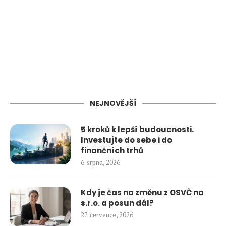
NEJNOVĚJŠÍ
5 kroků k lepší budoucnosti.
Investujte do sebe i do
finančních trhů
6. srpna, 2026
Kdy je čas na změnu z OSVČ na
s.r.o. a posun dál?
27. července, 2026