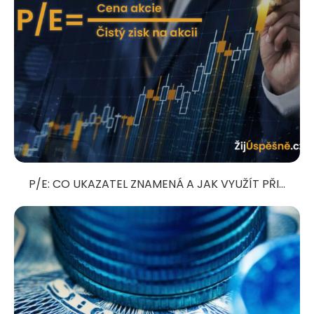
P/E: CO UKAZATEL ZNAMENÁ A JAK VYUŽÍT PŘI...