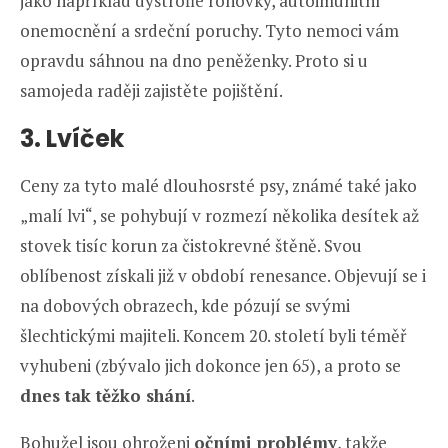
jako například dystrofie rohovky, autoimunitní
onemocnění a srdeční poruchy. Tyto nemoci vám
opravdu sáhnou na dno peněženky. Proto si u
samojeda raději zajistěte pojištění.
3. Lvíček
Ceny za tyto malé dlouhosrsté psy, známé také jako
„malí lvi“, se pohybují v rozmezí několika desítek až
stovek tisíc korun za čistokrevné štěně. Svou
oblíbenost získali již v období renesance. Objevují se i
na dobových obrazech, kde pózují se svými
šlechtickými majiteli. Koncem 20. století byli téměř
vyhubeni (zbývalo jich dokonce jen 65), a proto se
dnes tak těžko shání
.
Bohužel jsou ohroženi
očními problémy
, takže