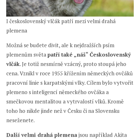
I československý vlčák patří mezi velmi drahá
plemena
Možná se budete divit, ale k nejdražších psím
plemenům světa
patří také „náš“ Československý
vlčák
. Je totiž nesmírně vzácný, proto stoupá jeho
cena. Vznikl v roce 1955 křížením německých ovčáků
pracovní linie s karpatskými vlky. Cílem bylo vytvořit
plemeno s inteligencí německého ovčáka a
smečkovou mentalitou a vytrvalostí vlků. Kromě
toho ho nikde jinde než v Česku či na Slovensku
neseženete.
Další velmi drahá plemena
jsou například Akita