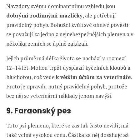
Navzdory svému dominantnímu vzhledu jsou
dobrými rodinnými mazlíčky
, ale potřebují
pravidelný pohyb. Bohužel kvůli své ohnivé pověsti
se považují za jedno z nejnebezpečnějších plemen a v
několika zemích se úplně zakázali.
Jejich průměrná délka života se nachází v rozmezí
12–14 let. Mohou trpět dysplazií kyčelních kloubů a
hluchotou, což vede
k
větším účtům za veterináře
.
Proto je opravdu nutný pravidelný pohyb, protože
bez něj se veterinární náklady jenom navýší.
9. Faraonský pes
Toto psí plemeno, které se zas tak často nevidí, má
také velmi vysokou cenu. Částka za něj dosahuje až