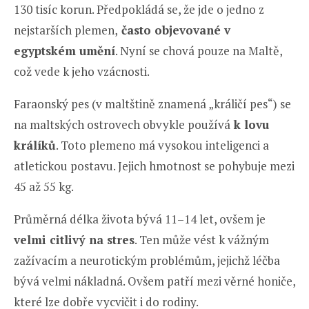
130 tisíc korun. Předpokládá se, že jde o jedno z
nejstarších plemen,
často objevované v
egyptském umění
. Nyní se chová pouze na Maltě,
což vede k jeho vzácnosti.
Faraonský pes (v maltštině znamená „králičí pes“) se
na maltských ostrovech obvykle používá
k lovu
králíků
. Toto plemeno má vysokou inteligenci a
atletickou postavu. Jejich hmotnost se pohybuje mezi
45 až 55 kg.
Průměrná délka života bývá 11–14 let, ovšem je
velmi citlivý na stres
. Ten může vést k vážným
zažívacím a neurotickým problémům, jejichž léčba
bývá velmi nákladná. Ovšem patří mezi věrné honiče,
které lze dobře vycvičit i do rodiny.