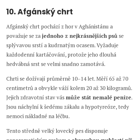
10. Afgánský chrt
Afgánský chrt pochází z hor v Aghánistánu a
považuje se za
jednoho z nejkrásnějších psů
se
splývavou srstí a kudrnatým ocasem. Vyžaduje
každodenní kartáčování, protože jeho dlouhá
hedvábná srst se velmi snadno zamotává.
Chrti se dožívají průměrně 10–14 let. Měří 65 až 70
centimetrů a obvykle váží kolem 20 až 30 kilogramů.
Jejich zdravotní stav vás
může stát nemalé peníze
.
Jsou náchylní k šedému zákalu a hypotyreóze, tedy
nemoci nákladné na léčbu.
Tento středně velký lovecký pes disponuje