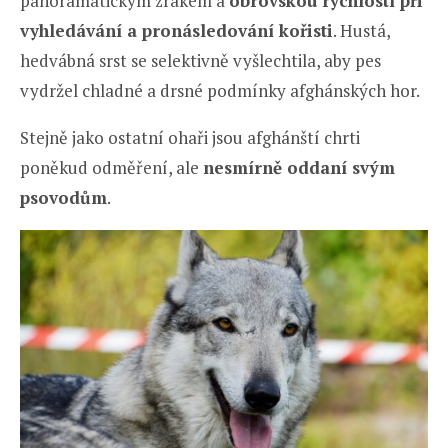
panoramatickým zrakem a
obrovskou rychlostí při
vyhledávání a pronásledování kořisti
. Hustá,
hedvábná srst se selektivně vyšlechtila, aby pes
vydržel chladné a drsné podmínky afghánských hor.
Stejně jako ostatní ohaři jsou afghánští chrti
poněkud odměření, ale
nesmírně oddaní svým
psovodům
.