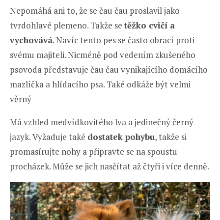
Nepomáhá ani to, že se čau čau proslavil jako
tvrdohlavé plemeno. Takže se
těžko cvičí a
vychovává
. Navíc tento pes se často obrací proti
svému majiteli. Nicméně pod vedením zkušeného
psovoda představuje čau čau vynikajícího domácího
mazlíčka a hlídacího psa. Také odkáže být velmi
věrný
Má vzhled medvídkovitého lva a jedinečný černý
jazyk. Vyžaduje také
dostatek pohybu
, takže si
promasírujte nohy a připravte se na spoustu
procházek. Může se jich nasčítat až čtyři i více denně.