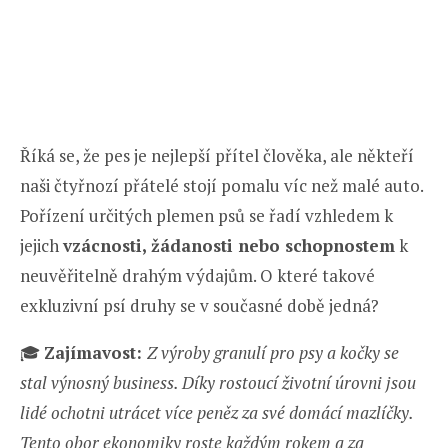
Říká se, že pes je nejlepší přítel člověka, ale někteří
naši čtyřnozí přátelé stojí pomalu víc než malé auto.
Pořízení určitých plemen psů se řadí vzhledem k
jejich
vzácnosti, žádanosti nebo schopnostem
k
neuvěřitelně drahým výdajům. O které takové
exkluzivní psí druhy se v současné době jedná?
🎓
Zajímavost:
Z výroby granulí pro psy a kočky se
stal výnosný business. Díky rostoucí životní úrovni jsou
lidé ochotni utrácet více peněz za své domácí mazlíčky.
Tento obor ekonomiky roste každým rokem a za