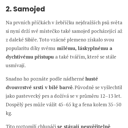
2. Samojed
Na prvních příčkách v žebříčku nejdražších psů světa
si nyní drží své místečko také samojed pocházející až
z daleké Sibiře. Toto vzácné plemeno získalo svou
popularitu díky svému
milému, láskyplnému a
dychtivému přístupu
a také tvářím, které se stále
usmívají.
Snadno ho poznáte podle nádherné
husté
dvouvrstvé srsti v bílé barvě
. Původně se vyšlechtil
jako pastevecký pes a dožívá se v průměru 12–13 let.
Dospělý pes může vážit 45–65 kg a fena kolem 35–50
kg.
Tito roztomilí chlupáči
se stávají neuvěřitelně