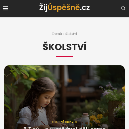
Domů
»
školství
ŠKOLSTVÍ
OSOBNÍ ROZVOJ