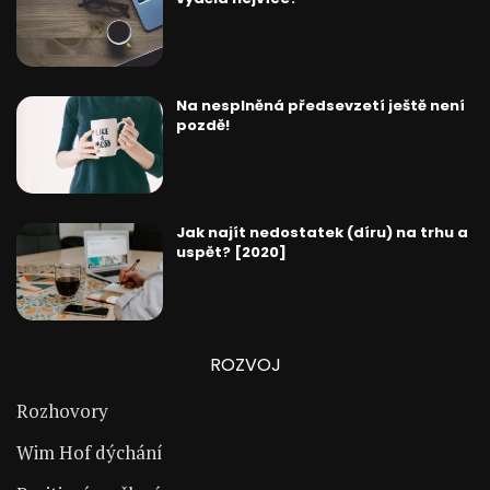
Na nesplněná předsevzetí ještě není
pozdě!
Jak najít nedostatek (díru) na trhu a
uspět? [2020]
ROZVOJ
Rozhovory
Wim Hof dýchání