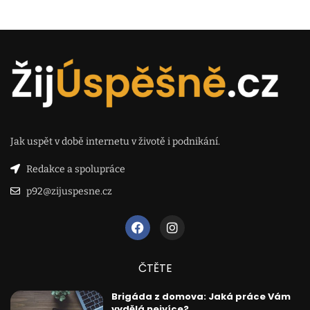
Jak uspět v době internetu v životě i podnikání.
Redakce a spolupráce
p92@zijuspesne.cz
ČTĚTE
Brigáda z domova: Jaká práce Vám
vydělá nejvíce?