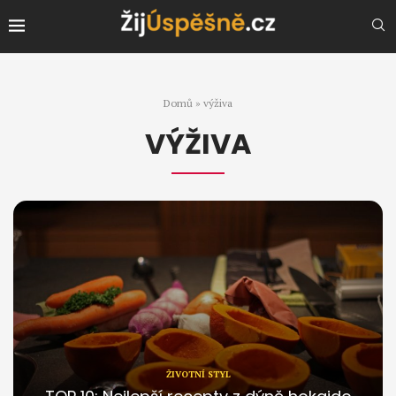
Domů
»
výživa
VÝŽIVA
ŽIVOTNÍ STYL