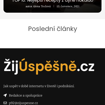
TOP 10: Nejlepší recepty z dýně hokaido
autor
Alena Teclová
15. července, 2021
Poslední články
Jak uspět v době internetu v životě i podnikání.
Redakce a spolupráce
p92@zijuspesne.cz