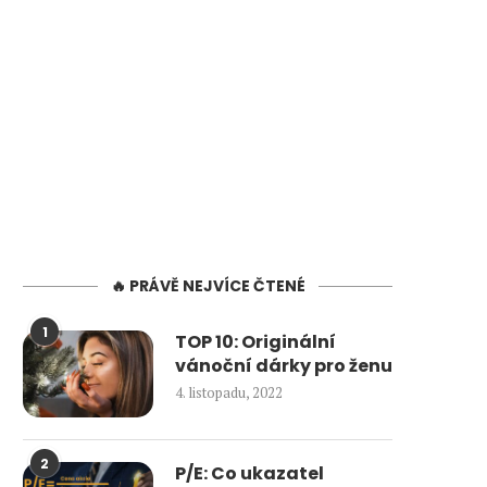
🔥 PRÁVĚ NEJVÍCE ČTENÉ
1
TOP 10: Originální
vánoční dárky pro ženu
4. listopadu, 2022
2
P/E: Co ukazatel