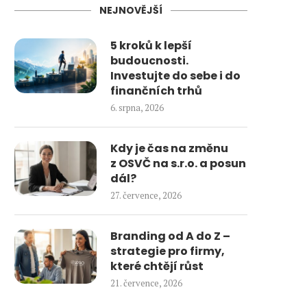
NEJNOVĚJŠÍ
5 kroků k lepší
budoucnosti.
Investujte do sebe i do
finančních trhů
6. srpna, 2026
Kdy je čas na změnu
z OSVČ na s.r.o. a posun
dál?
27. července, 2026
Branding od A do Z –
strategie pro firmy,
které chtějí růst
21. července, 2026