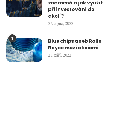
znamená a jak využít
při investování do
akcií?
27. srpna, 2022
3
Blue chips aneb Rolls
Royce mezi akciemi
21. září, 2022