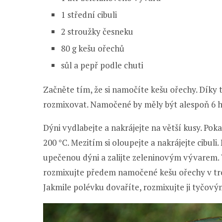
1 střední cibuli
2 stroužky česneku
80 g kešu ořechů
sůl a pepř podle chuti
Začněte tím, že si namočíte kešu ořechy. Díky
rozmixovat. Namočené by měly být alespoň 6 ho
Dýni vydlabejte a nakrájejte na větší kusy. Pok
200 °C. Mezitím si oloupejte a nakrájejte cibuli. 
upečenou dýni a zalijte zeleninovým vývarem. V
rozmixujte předem namočené kešu ořechy v tro
Jakmile polévku dovaříte, rozmixujte ji tyčový