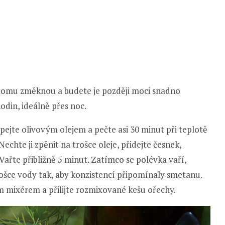
 tomu změknou a budete je později moci snadno
din, ideálně přes noc.
apejte olivovým olejem a pečte asi 30 minut při teplotě
Nechte ji zpěnit na trošce oleje, přidejte česnek,
ařte přibližně 5 minut. Zatímco se polévka vaří,
šce vody tak, aby konzistencí připomínaly smetanu.
m mixérem a přilijte rozmixované kešu ořechy.