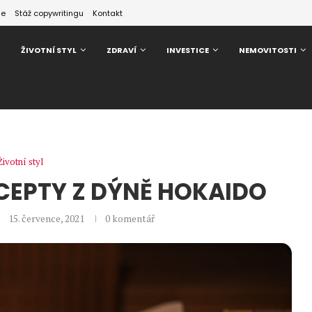
ze
Stáž copywritingu
Kontakt
ŽIVOTNÍ STYL
ZDRAVÍ
INVESTICE
NEMOVITOSTI
Životní styl
RECEPTY Z DÝNĚ HOKAIDO
15. července, 2021
0 komentář