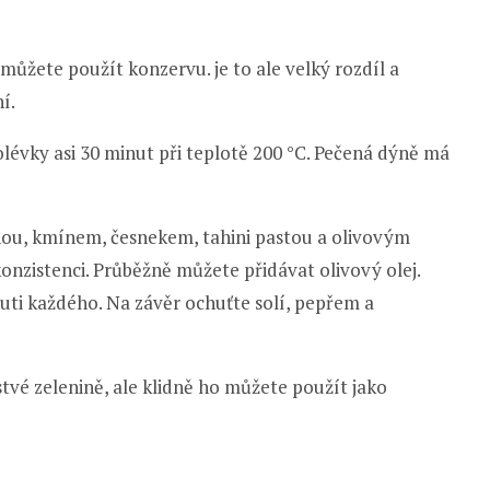
ůžete použít konzervu. je to ale velký rozdíl a
í.
olévky asi 30 minut při teplotě 200 °C. Pečená dýně má
rnou, kmínem, česnekem, tahini pastou a olivovým
onzistenci. Průběžně můžete přidávat olivový olej.
uti každého. Na závěr ochuťte solí, pepřem a
é zelenině, ale klidně ho můžete použít jako