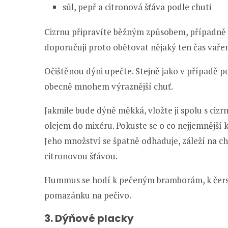
sůl, pepř a citronová šťáva podle chuti
Cizrnu připravíte běžným způsobem, případně m
doporučuji proto obětovat nějaký ten čas vařen
Očištěnou dýni upečte. Stejně jako v případě p
obecně mnohem výraznější chuť.
Jakmile bude dýně měkká, vložte ji spolu s ciz
olejem do mixéru. Pokuste se o co nejjemnější k
Jeho množství se špatně odhaduje, záleží na ch
citronovou šťávou.
Hummus se hodí k pečeným bramborám, k čerstv
pomazánku na pečivo.
3. Dýňové placky