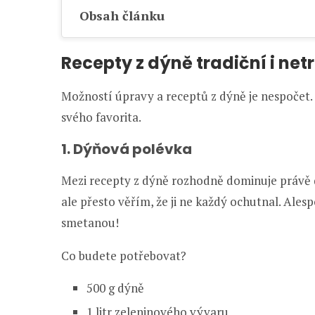
Obsah článku
Recepty z dýně tradiční i net
Možností úpravy a receptů z dýně je nespočet. 
svého favorita.
1. Dýňová polévka
Mezi recepty z dýně rozhodně dominuje právě 
ale přesto věřím, že ji ne každý ochutnal. Ale
smetanou!
Co budete potřebovat?
500 g dýně
1 litr zeleninového vývaru