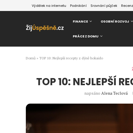
Výdělek na internetu
Podnikání
Srovnání půjček
Recen
FINANCE
OSOBNÍ ROZVOJ
PRÁCE Z DOMU
Domů
»
TOP 10: Nejlepší recepty z dýně hokaido
TOP 10: NEJLEPŠÍ 
napsáno
Alena Teclová