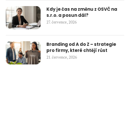
Kdy je čas na změnu z OSVČ na
s.r.o. a posun dál?
27. července, 2026
Branding od A do Z – strategie
pro firmy, které chtějí růst
21. července, 2026