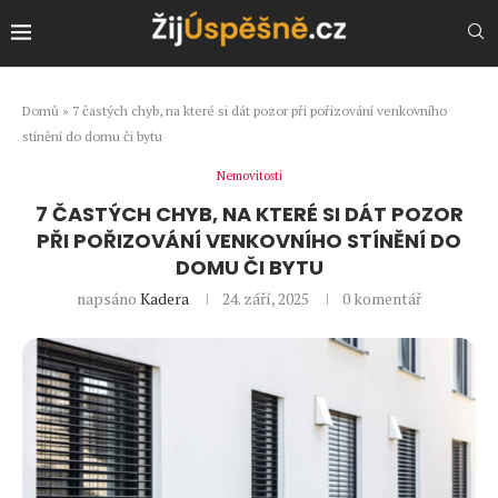
Domů
»
7 častých chyb, na které si dát pozor při pořizování venkovního
stínění do domu či bytu
Nemovitosti
7 ČASTÝCH CHYB, NA KTERÉ SI DÁT POZOR
PŘI POŘIZOVÁNÍ VENKOVNÍHO STÍNĚNÍ DO
DOMU ČI BYTU
napsáno
Kadera
24. září, 2025
0 komentář