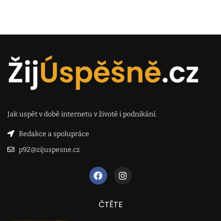
Jak uspět v době internetu v životě i podnikání.
Redakce a spolupráce
p92@zijuspesne.cz
ČTĚTE