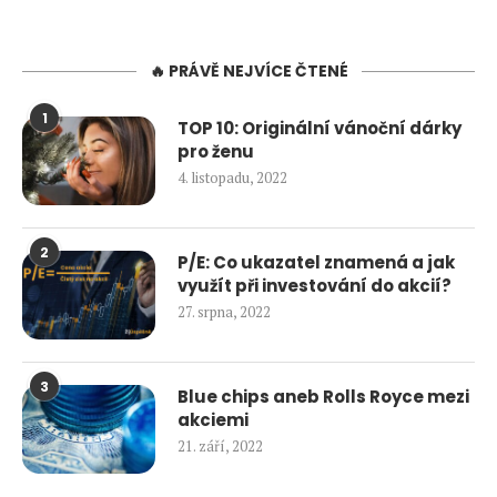
🔥 PRÁVĚ NEJVÍCE ČTENÉ
1
TOP 10: Originální vánoční dárky
pro ženu
4. listopadu, 2022
2
P/E: Co ukazatel znamená a jak
využít při investování do akcií?
27. srpna, 2022
3
Blue chips aneb Rolls Royce mezi
akciemi
21. září, 2022