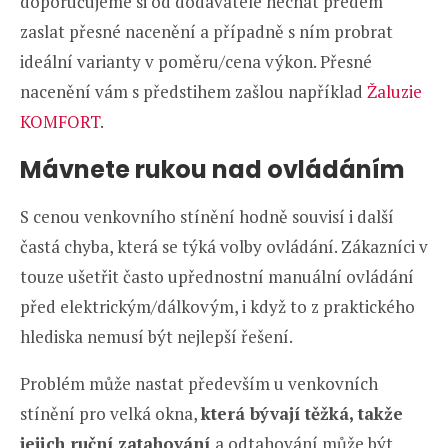
doporučujeme si od dodavatele nechat předem
zaslat přesné nacenění a případně s ním probrat
ideální varianty v poměru/cena výkon. Přesné
nacenění vám s předstihem zašlou například
Žaluzie
KOMFORT
.
Mávnete rukou nad ovládáním
S cenou venkovního stínění hodně souvisí i další
častá chyba, která se týká volby ovládání. Zákazníci v
touze ušetřit často upřednostní manuální ovládání
před elektrickým/dálkovým, i když to z praktického
hlediska nemusí být nejlepší řešení.
Problém může nastat především u venkovních
stínění pro velká okna,
která bývají těžká, takže
jejich ruční zatahování
a odtahování může být