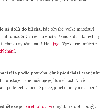
e až dolů do břicha,
kde okysličí velké množství
ak nahromaděný stres a ulehčí vašemu srdci. Nádech by
o techniku vyučuje například
jóga
. Vyzkoušet můžete
dýchání
.
aci těla podle povrchu, čímž předchází zraněním.
ohu utiskuje a znemožňuje její funkčnost. Navíc
ou po letech vbočené palce, ploché nohy a oslabené
lédněte se po
barefoot obuvi
(angl. barefoot = bosý)
.