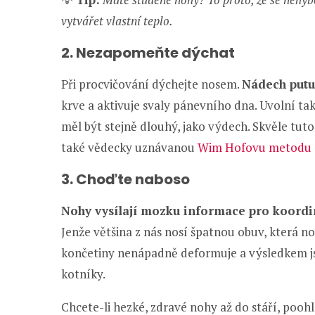
vytvářet vlastní teplo.
2. Nezapomeňte dýchat
Při procvičování dýchejte nosem.
Nádech putuj
krve a aktivuje svaly pánevního dna. Uvolní t
měl být stejně dlouhý, jako výdech. Skvěle tut
také vědecky uznávanou
Wim Hofovu metodu 
3. Choďte naboso
Nohy vysílají mozku informace pro koordin
Jenže většina z nás nosí špatnou obuv, která n
končetiny nenápadně deformuje a výsledkem js
kotníky.
Chcete-li hezké, zdravé nohy až do stáří, pooh