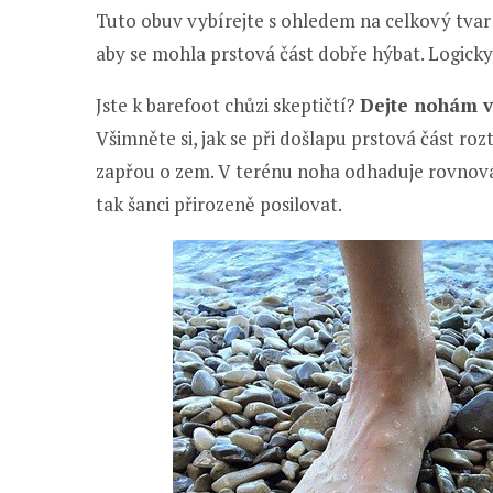
Tuto obuv vybírejte s ohledem na celkový tvar 
aby se mohla prstová část dobře hýbat. Logicky
Jste k barefoot chůzi skeptičtí?
Dejte nohám v
Všimněte si, jak se při došlapu prstová část roz
zapřou o zem. V terénu noha odhaduje rovnováhu
tak šanci přirozeně posilovat.