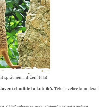
it správnému držení těla!
stavení chodidel a kotníků.
Tělo je velice komplexní
u. Chůzí naboso se svaly aktivují, prokrví a začnou