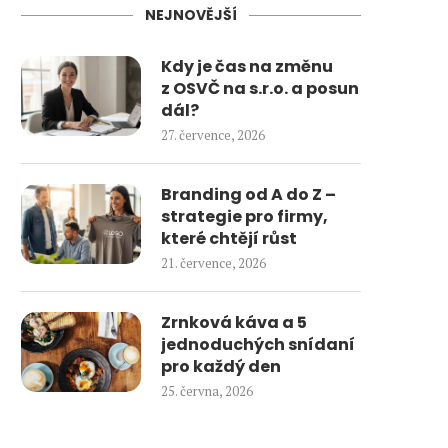
NEJNOVĚJŠÍ
Kdy je čas na změnu
z OSVČ na s.r.o. a posun
dál?
27. července, 2026
Branding od A do Z –
strategie pro firmy,
které chtějí růst
21. července, 2026
Zrnková káva a 5
jednoduchých snídaní
pro každý den
25. června, 2026