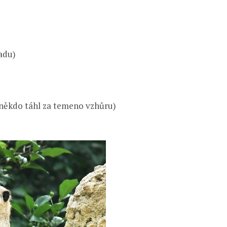
adu)
 někdo táhl za temeno vzhůru)