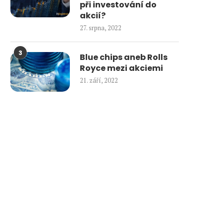
při investování do
akcií?
27. srpna, 2022
3
Blue chips aneb Rolls
Royce mezi akciemi
21. září, 2022