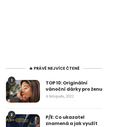
🔥 PRÁVĚ NEJVÍCE ČTENÉ
1
TOP 10: Originální
vánoční dárky pro ženu
4. listopadu, 2022
2
P/E: Co ukazatel
znamená a jak využít