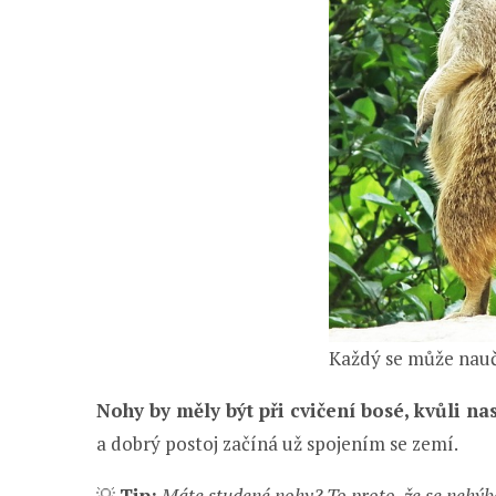
Každý se může nauč
Nohy by měly být při cvičení bosé, kvůli na
a dobrý postoj začíná už spojením se zemí.
💡
Tip:
Máte studené nohy? To proto, že se nehýbo