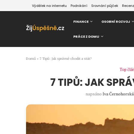
Výdělek na internetu
Podnikání
Srovnání půjček
Recen
FINANCE
OSOBNÍ ROZVOJ
PRÁCE Z DOMU
Domů
»
7 Tipů: Jak správně chodit a stát?
Top člá
7 TIPŮ: JAK SPR
napsáno
Iva Černohorská