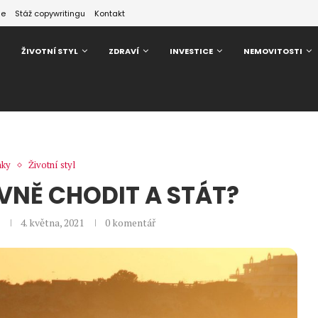
ze
Stáž copywritingu
Kontakt
ŽIVOTNÍ STYL
ZDRAVÍ
INVESTICE
NEMOVITOSTI
nky
Životní styl
ÁVNĚ CHODIT A STÁT?
4. května, 2021
0 komentář