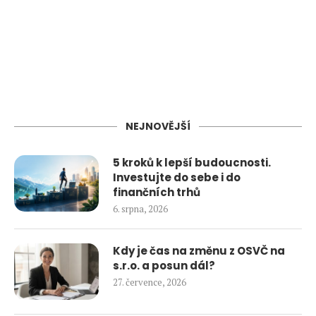
NEJNOVĚJŠÍ
5 kroků k lepší budoucnosti.
Investujte do sebe i do
finančních trhů
6. srpna, 2026
Kdy je čas na změnu z OSVČ na
s.r.o. a posun dál?
27. července, 2026