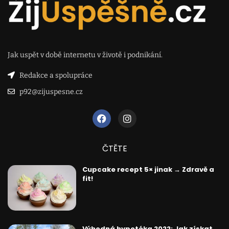
Jak uspět v době internetu v životě i podnikání.
Redakce a spolupráce
p92@zijuspesne.cz
ČTĚTE
Cupcake recept 5× jinak → Zdravě a
fit!
Výhodná hypotéka 2022: Jak získat