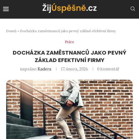
Domů
»
Docházka zaměstnanců jako pevný základ efektivní firmy
Práce
DOCHÁZKA ZAMĚSTNANCŮ JAKO PEVNÝ
ZÁKLAD EFEKTIVNÍ FIRMY
napsáno
Kadera
17. února, 2026
0 komentář