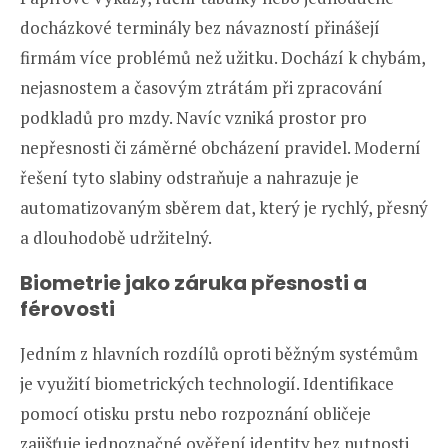
docházkové terminály bez návazností přinášejí
firmám více problémů než užitku. Dochází k chybám,
nejasnostem a časovým ztrátám při zpracování
podkladů pro mzdy. Navíc vzniká prostor pro
nepřesnosti či záměrné obcházení pravidel. Moderní
řešení tyto slabiny odstraňuje a nahrazuje je
automatizovaným sběrem dat, který je rychlý, přesný
a dlouhodobě udržitelný.
Biometrie jako záruka přesnosti a
f
é
rovosti
Jedním z hlavních rozdílů oproti běžným systémům
je využití biometrických technologií. Identifikace
pomocí otisku prstu nebo rozpoznání obličeje
zajišťuje jednoznačné ověření identity bez nutnosti