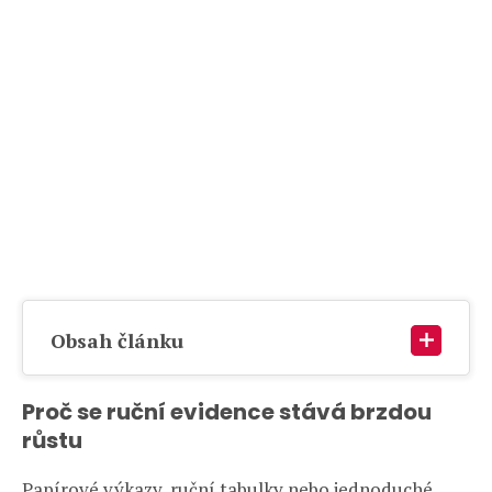
Obsah článku
Proč se ruční
evidence st
ává brzdou
růstu
Papírové výkazy, ruční tabulky nebo jednoduché