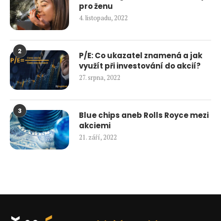
pro ženu
4. listopadu, 2022
2
P/E: Co ukazatel znamená a jak
využít při investování do akcií?
27. srpna, 2022
3
Blue chips aneb Rolls Royce mezi
akciemi
21. září, 2022