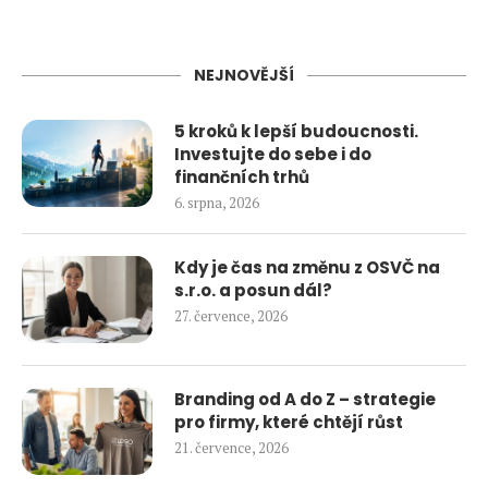
NEJNOVĚJŠÍ
5 kroků k lepší budoucnosti.
Investujte do sebe i do
finančních trhů
6. srpna, 2026
Kdy je čas na změnu z OSVČ na
s.r.o. a posun dál?
27. července, 2026
Branding od A do Z – strategie
pro firmy, které chtějí růst
21. července, 2026