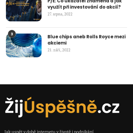
P/E: Co ukazatel znamená a jak
využít při investování do akcií?
27. srpna, 2022
3
Blue chips aneb Rolls Royce mezi
akciemi
21. září, 2022
Jak uspět v době internetu v životě i podnikání.