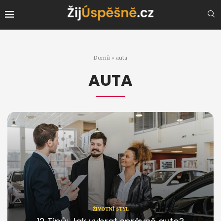
Domů
»
auta
AUTA
ŽIVOTNÍ STYL