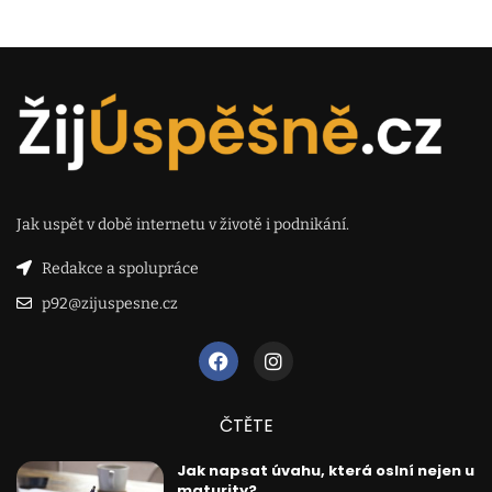
Jak uspět v době internetu v životě i podnikání.
Redakce a spolupráce
p92@zijuspesne.cz
ČTĚTE
Jak napsat úvahu, která oslní nejen u
maturity?