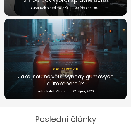
12 Tipů: Jak vybrat správně auto?
autor
Robin Sedlmaierů
20. března, 2026
OSOBNÍ ROZVOJ
Jaké jsou největší výhody gumových
autokoberců?
autor
Patrik Pilous
22. října, 2020
Poslední články