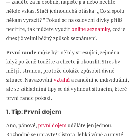
— zajděte za ni osobně, napište ji a nebo nechte
někde vzkaz. Stačí jednoduchá otázka: ,,Co si spolu
někam vyrazit? ” Pokud se na oslovení dívky příliš
necítíte, tak můžete využít
online seznamky
, což je
dnes již velmi běžný způsob seznámení.
První rande
může být někdy stresující, zejména
když po ženě toužíte a chcete ji okouzlit. Stres by
měl jít stranou, protože dokáže způsobit divné
situace. Navazování
vztahů
a randění je individuální,
ale se základními tipy se dá vyhnout situacím, které
první rande pokazí.
1. Tip: První dojem
Ano, pánové,
první dojem
uděláte jen jednou.
Rozhodně se upravte! Čistota, lehká vůně a umyté