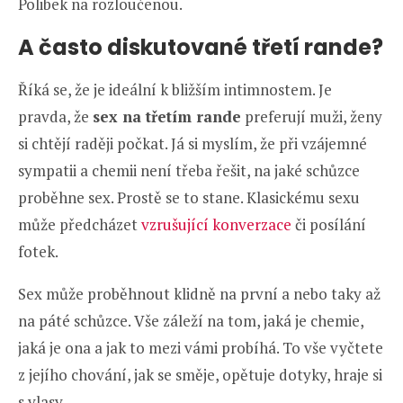
Polibek na rozloučenou.
A často diskutované třetí rande?
Říká se, že je ideální k bližším intimnostem. Je
pravda, že
sex na třetím rande
preferují muži, ženy
si chtějí raději počkat. Já si myslím, že při vzájemné
sympatii a chemii není třeba řešit, na jaké schůzce
proběhne sex. Prostě se to stane. Klasickému sexu
může předcházet
vzrušující konverzace
či posílání
fotek.
Sex může proběhnout klidně na první a nebo taky až
na páté schůzce. Vše záleží na tom, jaká je chemie,
jaká je ona a jak to mezi vámi probíhá. To vše vyčtete
z jejího chování, jak se směje, opětuje dotyky, hraje si
s vlasy.