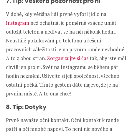
7. Tip: Veškerá pozornost pro ni
V době, kdy většina lidí prvně vyfotí jídlo na
Instagram
než ochutná, je poměrně vzácné umět
odložit telefon a nedívat se na něj několik hodin.
Neustálé pokukování po telefonu a řešení
pracovních záležitostí je na prvním rande nevhodné.
A to z obou stran.
Zorganizujte si čas
tak, aby jste měl
chvíli jen pro ni. Svět na Instagramu se během pár
hodin nezmění. Užívejte si její společnost, všechno
ostatní počká. Tímto gestem dáte najevo, že je na
prvním místě. A to ona chce!
8. Tip: Dotyky
Prvně navažte oční kontakt. Oční kontakt k rande
patří a oči mnohé napoví. To není nic nového a