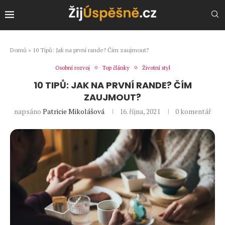
Domů
»
10 Tipů: Jak na první rande? Čím zaujmout?
Osobní rozvoj
Top články
Životní styl
10 TIPŮ: JAK NA PRVNÍ RANDE? ČÍM
ZAUJMOUT?
napsáno
Patricie Mikolášová
16. října, 2021
0 komentář