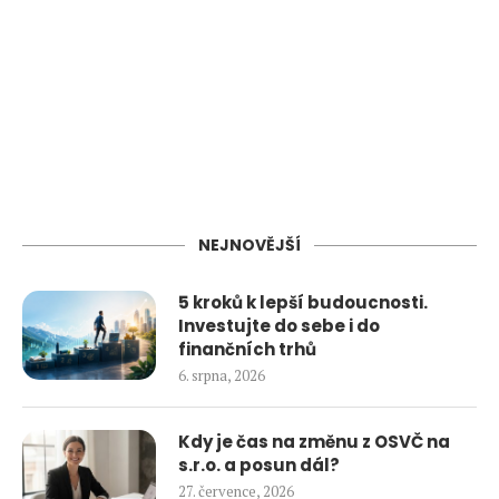
NEJNOVĚJŠÍ
5 kroků k lepší budoucnosti.
Investujte do sebe i do
finančních trhů
6. srpna, 2026
Kdy je čas na změnu z OSVČ na
s.r.o. a posun dál?
27. července, 2026