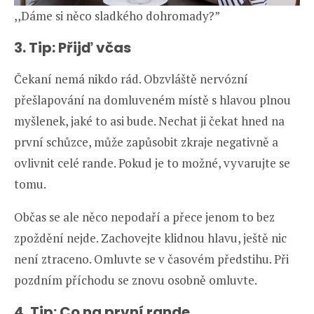
,,Dáme si něco sladkého dohromady?”
3. Tip: Přijď včas
Čekaní nemá nikdo rád. Obzvláště nervózní
přešlapování na domluveném místě s hlavou plnou
myšlenek, jaké to asi bude. Nechat ji čekat hned na
první schůzce, může zapůsobit zkraje negativně a
ovlivnit celé rande. Pokud je to možné, vyvarujte se
tomu.
Občas se ale něco nepodaří a přece jenom to bez
zpoždění nejde. Zachovejte klidnou hlavu, ještě nic
není ztraceno. Omluvte se v časovém předstihu. Při
pozdním příchodu se znovu osobně omluvte.
4. Tip: Co na první rande