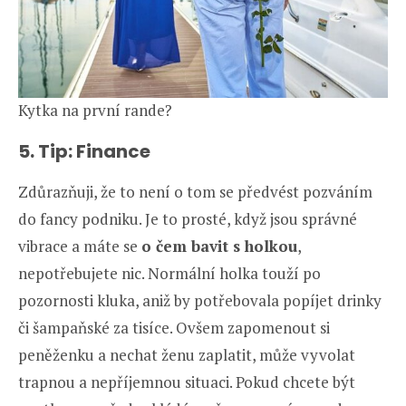
Kytka na první rande?
5. Tip: Finance
Zdůrazňuji, že to není o tom se předvést pozváním
do fancy podniku. Je to prosté, když jsou správné
vibrace a máte se
o čem bavit s holkou
,
nepotřebujete nic. Normální holka touží po
pozornosti kluka, aniž by potřebovala popíjet drinky
či šampaňské za tisíce. Ovšem zapomenout si
peněženku a nechat ženu zaplatit, může vyvolat
trapnou a nepříjemnou situaci. Pokud chcete být