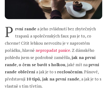
P
rvní rande
a jeho zvládnutí bez zbytečných
trapasů a společenských faux pas je to, co
chceme! Cítit lehkou nervozitu je v naprostém
pořádku, hlavně
nepropadat panice
. Z dámského
pohledu jsem se podrobně zaměřila,
jak na první
rande
,
o čem se bavit s holkou
, jaké mít na
první
rande oblečení
a jak je to s
rozloučením
. Pánové,
představuji
10 tipů, jak na první rande
, a jak je to s
vlastně s tím třetím.