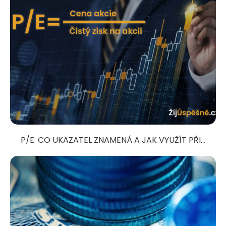
P/E: CO UKAZATEL ZNAMENÁ A JAK VYUŽÍT PŘI...