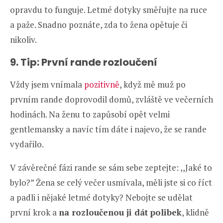
opravdu to funguje. Letmé dotyky směřujte na ruce
a paže. Snadno poznáte, zda to žena opětuje či
nikoliv.
9. Tip: První rande rozloučení
Vždy jsem vnímala
pozitivně
, když mě muž po
prvním rande doprovodil domů, zvláště ve večerních
hodinách. Na ženu to zapůsobí opět velmi
gentlemansky a navíc tím dáte i najevo, že se rande
vydařilo.
V závěrečné fázi rande se sám sebe zeptejte: ,,Jaké to
bylo?” Žena se celý večer usmívala, měli jste si co říct
a padli i nějaké letmé dotyky? Nebojte se udělat
první krok a
na rozloučenou ji dát polibek
, klidně