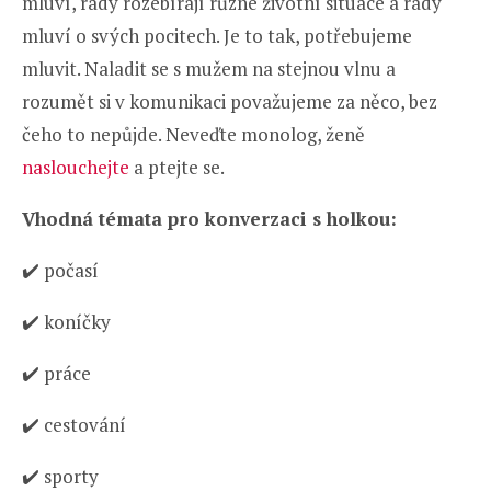
mluví, rády rozebírají různé životní situace a rády
mluví o svých pocitech. Je to tak, potřebujeme
mluvit. Naladit se s mužem na stejnou vlnu a
rozumět si v komunikaci považujeme za něco, bez
čeho to nepůjde. Neveďte monolog, ženě
naslouchejte
a ptejte se.
Vhodná témata pro konverzaci s holkou:
✔️ počasí
✔️ koníčky
✔️ práce
✔️ cestování
✔️ sporty