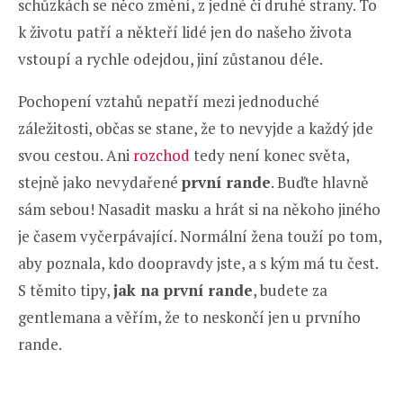
schůzkách se něco změní, z jedné či druhé strany. To
k životu patří a někteří lidé jen do našeho života
vstoupí a rychle odejdou, jiní zůstanou déle.
Pochopení vztahů nepatří mezi jednoduché
záležitosti, občas se stane, že to nevyjde a každý jde
svou cestou. Ani
rozchod
tedy není konec světa,
stejně jako nevydařené
první rande
. Buďte hlavně
sám sebou! Nasadit masku a hrát si na někoho jiného
je časem vyčerpávající. Normální žena touží po tom,
aby poznala, kdo doopravdy jste, a s kým má tu čest.
S těmito tipy,
jak na první rande
, budete za
gentlemana a věřím, že to neskončí jen u prvního
rande.