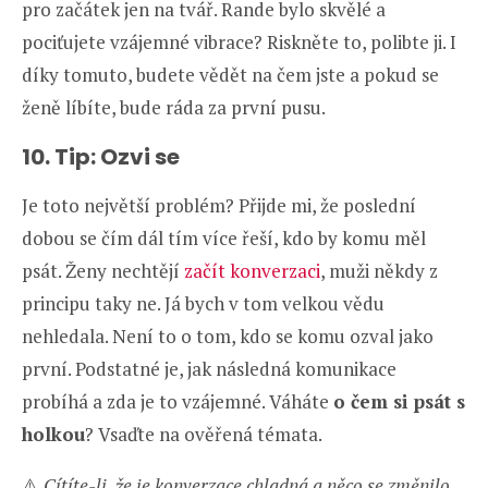
pro začátek jen na tvář. Rande bylo skvělé a
pociťujete vzájemné vibrace? Riskněte to, polibte ji. I
díky tomuto, budete vědět na čem jste a pokud se
ženě líbíte, bude ráda za první pusu.
10. Tip: Ozvi se
Je toto největší problém? Přijde mi, že poslední
dobou se čím dál tím více řeší, kdo by komu měl
psát. Ženy nechtějí
začít konverzaci
, muži někdy z
principu taky ne. Já bych v tom velkou vědu
nehledala. Není to o tom, kdo se komu ozval jako
první. Podstatné je, jak následná komunikace
probíhá a zda je to vzájemné. Váháte
o čem si psát s
holkou
? Vsaďte na ověřená témata.
⚠️
Cítíte-li, že je konverzace chladná a něco se změnilo,