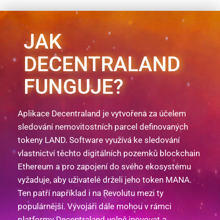
JAK
DECENTRALAND
FUNGUJE?
Aplikace Decentraland je vytvořena za účelem
sledování nemovitostních parcel definovaných
tokeny LAND. Software využívá ke sledování
vlastnictví těchto digitálních pozemků blockchain
Ethereum a pro zapojení do svého ekosystému
vyžaduje, aby uživatelé drželi jeho token MANA.
Ten patří například i na Revolutu mezi ty
populárnější. Vývojáři dále mohou v rámci
platformy Decentraland volně inovovat a