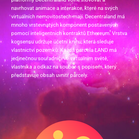
navrhovat animace a interakce, které na svých
virtuálních nemovitostech mají. Decentraland má
mnoho vrstevnatých komponent postavených
pomocí inteligentních kontraktů Ethereum. Vrstva
konsensu udržuje účetní knihu, která sleduje
vlastnictví pozemků. Každá parcela LAND má
jedinečnou souřadnici ve virtuálním světě,
vlastníka a odkaz na soubor s popisem, který
představuje obsah uvnitř parcely.