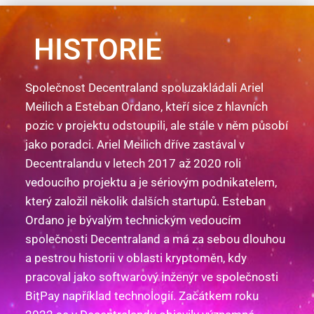
HISTORIE
Společnost Decentraland spoluzakládali Ariel
Meilich a Esteban Ordano, kteří sice z hlavních
pozic v projektu odstoupili, ale stále v něm působí
jako poradci. Ariel Meilich dříve zastával v
Decentralandu v letech 2017 až 2020 roli
vedoucího projektu a je sériovým podnikatelem,
který založil několik dalších startupů. Esteban
Ordano je bývalým technickým vedoucím
společnosti Decentraland a má za sebou dlouhou
a pestrou historii v oblasti kryptoměn, kdy
pracoval jako softwarový inženýr ve společnosti
BitPay například technologií. Začátkem roku