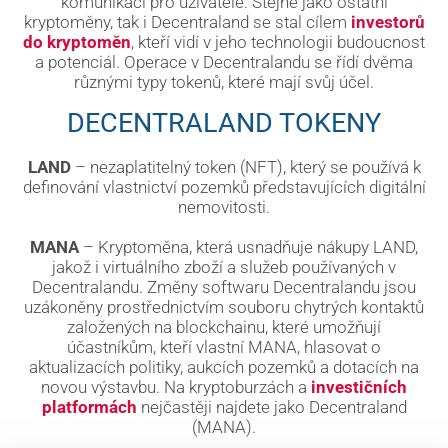
komunikaci pro uživatele. Stejně jako ostatní
kryptoměny, tak i Decentraland se stal cílem
investorů
do kryptoměn
, kteří vidí v jeho technologii budoucnost
a potenciál. Operace v Decentralandu se řídí dvěma
různými typy tokenů, které mají svůj účel.
DECENTRALAND TOKENY
LAND
– nezaplatitelný token (NFT), který se používá k
definování vlastnictví pozemků představujících digitální
nemovitosti.
MANA
– Kryptoměna, která usnadňuje nákupy LAND,
jakož i virtuálního zboží a služeb používaných v
Decentralandu. Změny softwaru Decentralandu jsou
uzákoněny prostřednictvím souboru chytrých kontaktů
založených na blockchainu, které umožňují
účastníkům, kteří vlastní MANA, hlasovat o
aktualizacích politiky, aukcích pozemků a dotacích na
novou výstavbu. Na kryptoburzách a
investičních
platformách
nejčastěji najdete jako Decentraland
(MANA).