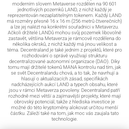
moderním slovem Metaverse rozdělen na 90 601
jednotlivých pozemků LAND, z nichž každý je
reprezentován nezaplatitelným tokenem. Každý LAND
má rozměry přesně 16 x 16 m (256 metrů čtverečních)
a lze jej nalézt na konkrétní souřadnici v Metaverzu.
Ačkoli držitelé LANDů mohou svůj pozemek libovolně
zastavět, většina Metaverza je rámcově rozdělena do
několika okrsků, z nichž každý má jinou velikost a
téma. Decentraland je také jedním z projektů, které pro
rozhodování o správě využívají strukturu
decentralizované autonomní organizace (DAO). Díky
tomu mají držitelé tokenů MANA kontrolu nad tím, jak
se svět Decentralandu chová, a to tak, že navrhují a
hlasují o aktualizacích zásad, specifikách
nadcházejících aukcí LAND a typech obsahu, které
jsou v rámci Metaverza povoleny. Decentraland patří
rozhodně mezi větší a zajímavější projekty, které mají
obrovský potenciál, takže z hlediska investice je
možné do této kryptoměny alokovat určitou menší
částku. Záleží také na tom, jak moc vás zaujala tato
technologie.