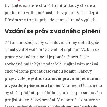
Uvažujte, na které straně kupní smlouvy stojíte a
podle toho volte možnost, která je pro Vás nejlepší.
Důvěra se v tomto případě nemusí úplně vyplatit.
Vzdání se práv z vadného plnění
Zákon umožňuje, aby se smluvní strany dohodly, že
se nabyvatel vzdá práv z vadného plnění. Vzdání se
práva z vadného plnění je poměrně běžné, ale
rozhodně může být i podezřelé. Majitel vám možná
chce vědomě prodat časovanou bombu. Takový
projev vůle
je jednostranným právním jednáním
a vyžaduje písemnou formu
. Vzor není třeba, mělo
by stačit přidání speciálního listu ke kupní smlouvě a
pro jistotu větší zvýraznění. V odborné literatuře se
často vyskytují názory o limitech smluvní svobody,