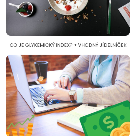
CO JE GLYKEMICKÝ INDEX? + VHODNÝ JÍDELNÍČEK