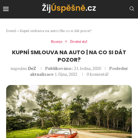
Domů
»
Kupní smlouva na auto | Na co si dát pozor?
Byznys
Životní styl
KUPNÍ SMLOUVA NA AUTO | NA CO SI DÁT
POZOR?
napsáno
DeZ
Publikováno:
21. ledna, 2020
Poslední
aktualizace
1. října, 2022
0 komentář