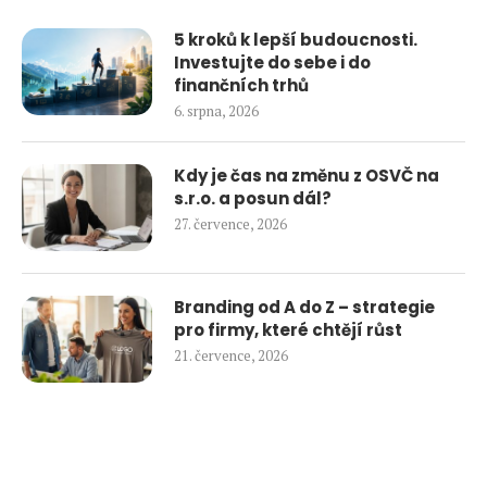
5 kroků k lepší budoucnosti.
Investujte do sebe i do
finančních trhů
6. srpna, 2026
Kdy je čas na změnu z OSVČ na
s.r.o. a posun dál?
27. července, 2026
Branding od A do Z – strategie
pro firmy, které chtějí růst
21. července, 2026