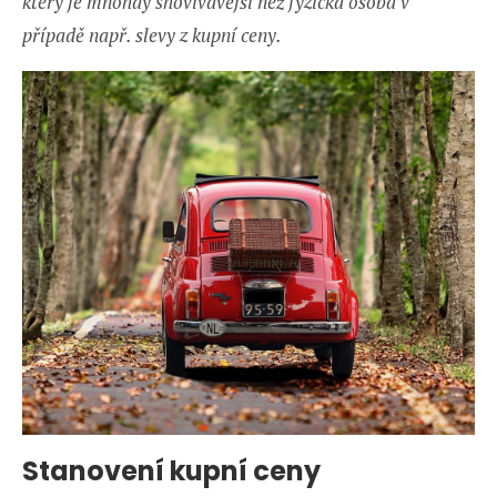
který je mnohdy shovívavější než fyzická osoba v
případě např. slevy z kupní ceny.
Stanovení kupní ceny