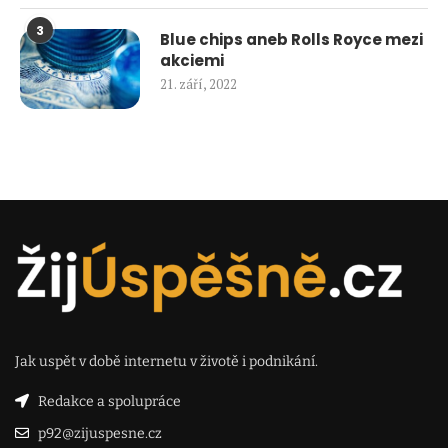
3
Blue chips aneb Rolls Royce mezi
akciemi
21. září, 2022
Jak uspět v době internetu v životě i podnikání.
Redakce a spolupráce
p92@zijuspesne.cz