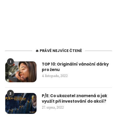
🔥 PRÁVĚ NEJVÍCE ČTENÉ
1
TOP 10: Originální vánoční dárky
pro ženu
4. listopadu, 2022
2
P/E: Co ukazatel znamená a jak
využít při investování do akcií?
27. srpna, 2022