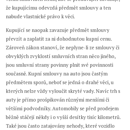
že kupujícímu odevzdá předmět smlouvy a ten
nabude vlastnické právo k věci.
Kupující se naopak zavazuje předmět smlouvy
převzít a zaplatit za ni dohodnutou kupní cenu.
Zároveň zákon stanoví, že neplyne-li ze smlouvy či
obvyklých zvyklostí smluvních stran něco jiného,
jsou smluvní strany povinny plnit své povinnosti
současně. Kupní smlouvy na auto jsou častým
předmětem sporů, neboť se jedná o drahé věci, u
kterých nelze vždy vyloučit skryté vady. Navíc trh s
auty je přímo prošpikován různými menšími či
většími podvodníky. Automobily se před prodejem
běžně stáčejí někdy i o vyšší desítky tisíc kilometrů.
Také jsou často zatajovány nehody, které vozidlo