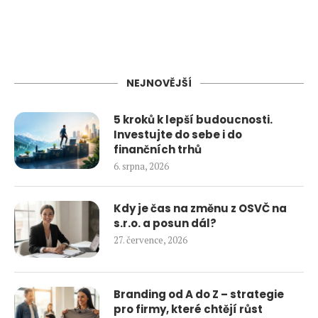
NEJNOVĚJŠÍ
5 kroků k lepší budoucnosti.
Investujte do sebe i do
finančních trhů
6. srpna, 2026
Kdy je čas na změnu z OSVČ na
s.r.o. a posun dál?
27. července, 2026
Branding od A do Z – strategie
pro firmy, které chtějí růst