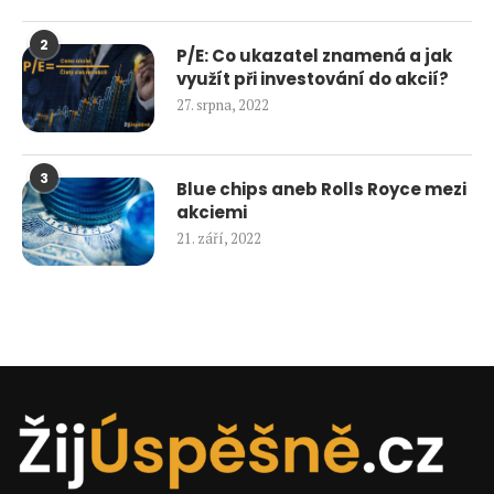
2
P/E: Co ukazatel znamená a jak
využít při investování do akcií?
27. srpna, 2022
3
Blue chips aneb Rolls Royce mezi
akciemi
21. září, 2022