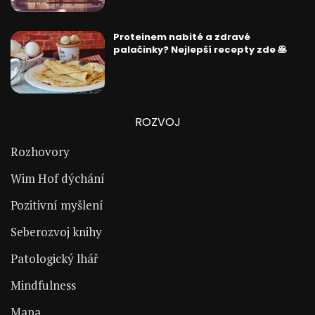
Proteinem nabité a zdravé
palačinky? Nejlepší recepty zde 🥞
ROZVOJ
Rozhovory
Wim Hof dýchání
Pozitivní myšlení
Seberozvoj knihy
Patologický lhář
Mindfulness
Mapa