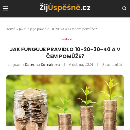
Domů
»
Jak funguje pravidlo 10-20-30-40 a v čem pomůže?
Investice
JAK FUNGUJE PRAVIDLO 10-20-30-40 A V
ČEM POMŮŽE?
napsáno
Kateřina Korčáková
9. dubna, 2024
0 komentář