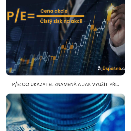
P/E: CO UKAZATEL ZNAMENÁ A JAK VYUŽÍT PŘI...