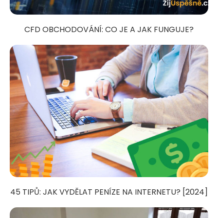
CFD OBCHODOVÁNÍ: CO JE A JAK FUNGUJE?
45 TIPŮ: JAK VYDĚLAT PENÍZE NA INTERNETU? [2024]