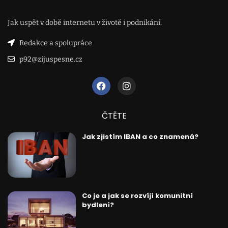
Jak uspět v době internetu v životě i podnikání.
Redakce a spolupráce
p92@zijuspesne.cz
ČTĚTE
Jak zjistím IBAN a co znamená?
Co je a jak se rozvíjí komunitní
bydlení?